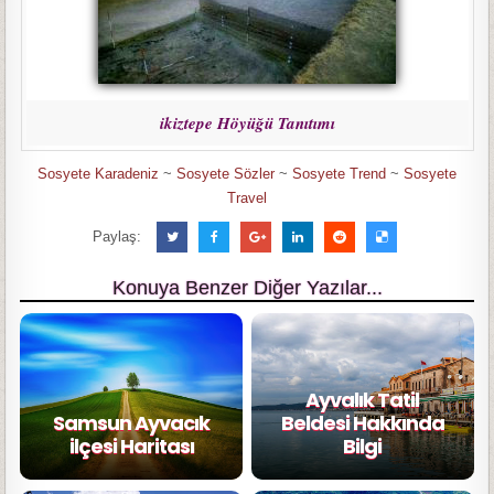
ikiztepe Höyüğü Tanıtımı
Sosyete Karadeniz
~
Sosyete Sözler
~
Sosyete Trend
~
Sosyete
Travel
Paylaş:
Konuya Benzer Diğer Yazılar...
Ayvalık Tatil
Samsun Ayvacık
Beldesi Hakkında
ilçesi Haritası
Bilgi