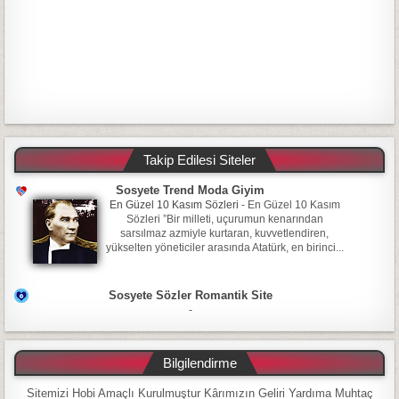
Takip Edilesi Siteler
Sosyete Trend Moda Giyim
En Güzel 10 Kasım Sözleri
-
En Güzel 10 Kasım
Sözleri ”Bir milleti, uçurumun kenarından
sarsılmaz azmiyle kurtaran, kuvvetlendiren,
yükselten yöneticiler arasında Atatürk, en birinci...
Sosyete Sözler Romantik Site
-
Bilgilendirme
Sitemizi Hobi Amaçlı Kurulmuştur Kârımızın Geliri Yardıma Muhtaç