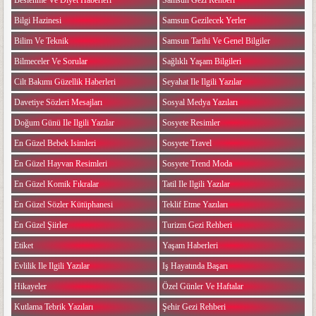
Beslenme Ve Diyet Haberleri
Samsun Gezi Rehberi
Bilgi Hazinesi
Samsun Gezilecek Yerler
Bilim Ve Teknik
Samsun Tarihi Ve Genel Bilgiler
Bilmeceler Ve Sorular
Sağlıklı Yaşam Bilgileri
Cilt Bakımı Güzellik Haberleri
Seyahat Ile Ilgili Yazılar
Davetiye Sözleri Mesajları
Sosyal Medya Yazıları
Doğum Günü Ile Ilgili Yazılar
Sosyete Resimler
En Güzel Bebek Isimleri
Sosyete Travel
En Güzel Hayvan Resimleri
Sosyete Trend Moda
En Güzel Komik Fıkralar
Tatil Ile Ilgili Yazılar
En Güzel Sözler Kütüphanesi
Teklif Etme Yazıları
En Güzel Şiirler
Turizm Gezi Rehberi
Etiket
Yaşam Haberleri
Evlilik Ile Ilgili Yazılar
Iş Hayatında Başarı
Hikayeler
Özel Günler Ve Haftalar
Kutlama Tebrik Yazıları
Şehir Gezi Rehberi