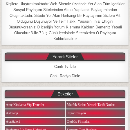
Kişilere Ulaştırtılmaktadır Web Sitemiz üzerinde Yer Alan Tüm içerikler
Sosyal Paylaşım Sitelerinden Alıntı Yapılarak Paylaşımlardan
Oluşmaktadır. Sitede Yer Alan Herhangi Bir Paylaşımın Sizlere Ait
Olduğunu Düşünüyor Ve Telif Hakkı Yasasını ihlal Ettiğini
Düşünüyorsanız O içeriğin Yorum Kısmına Kaldırın Demeniz Yeterli
Olacaktır 3-İle-7 ) iş Günü içerisinde Sitemizden O Paylaşım
Kaldırılacaktır
Yararlı Siteler
Canlı Tv İzle
Canlı Radyo Dinle
Etiketler
Araç Kiralama Vip Transfer
Mutfak Sırları Yemek Tarifi Notları
Astroloji
Organizasyon
Atasözleri
Otobüs Firmaları