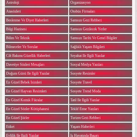
Astroloji
Organizasyon
Atasözleri
Otobüs Firmaları
Beslenme Ve Diyet Haberleri
Samsun Gezi Rehberi
Bilgi Hazinesi
Samsun Gezilecek Yerler
Bilim Ve Teknik
Samsun Tarihi Ve Genel Bilgiler
Bilmeceler Ve Sorular
Sağlıklı Yaşam Bilgileri
Cilt Bakımı Güzellik Haberleri
Seyahat Ile Ilgili Yazılar
Davetiye Sözleri Mesajları
Sosyal Medya Yazıları
Doğum Günü Ile Ilgili Yazılar
Sosyete Resimler
En Güzel Bebek Isimleri
Sosyete Travel
En Güzel Hayvan Resimleri
Sosyete Trend Moda
En Güzel Komik Fıkralar
Tatil Ile Ilgili Yazılar
En Güzel Sözler Kütüphanesi
Teklif Etme Yazıları
En Güzel Şiirler
Turizm Gezi Rehberi
Etiket
Yaşam Haberleri
Evlilik Ile Ilgili Yazılar
Iş Hayatında Başarı