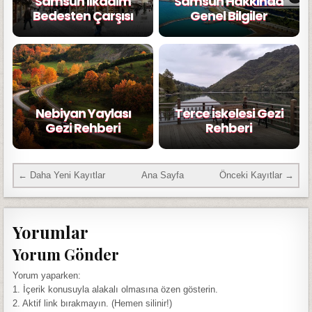
Samsun ilkadım
Samsun Hakkında
Bedesten Çarşısı
Genel Bilgiler
Nebiyan Yaylası
Terce iskelesi Gezi
Gezi Rehberi
Rehberi
← Daha Yeni Kayıtlar
Ana Sayfa
Önceki Kayıtlar →
Yorumlar
Yorum Gönder
Yorum yaparken:
1. İçerik konusuyla alakalı olmasına özen gösterin.
2. Aktif link bırakmayın. (Hemen silinir!)