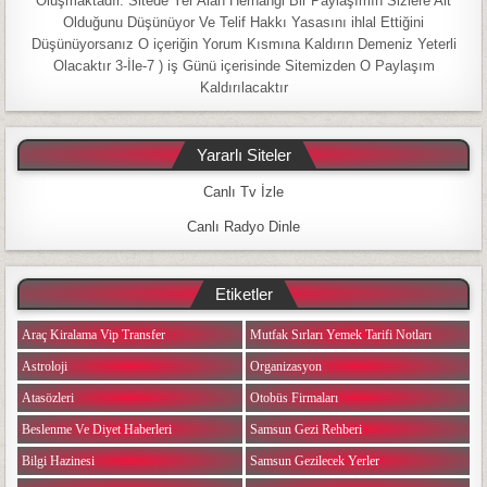
Oluşmaktadır. Sitede Yer Alan Herhangi Bir Paylaşımın Sizlere Ait
Olduğunu Düşünüyor Ve Telif Hakkı Yasasını ihlal Ettiğini
Düşünüyorsanız O içeriğin Yorum Kısmına Kaldırın Demeniz Yeterli
Olacaktır 3-İle-7 ) iş Günü içerisinde Sitemizden O Paylaşım
Kaldırılacaktır
Yararlı Siteler
Canlı Tv İzle
Canlı Radyo Dinle
Etiketler
Araç Kiralama Vip Transfer
Mutfak Sırları Yemek Tarifi Notları
Astroloji
Organizasyon
Atasözleri
Otobüs Firmaları
Beslenme Ve Diyet Haberleri
Samsun Gezi Rehberi
Bilgi Hazinesi
Samsun Gezilecek Yerler