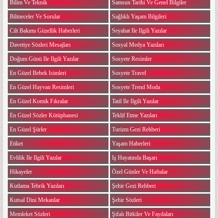
Bilim Ve Teknik
Samsun Tarihi Ve Genel Bilgiler
Bilmeceler Ve Sorular
Sağlıklı Yaşam Bilgileri
Cilt Bakımı Güzellik Haberleri
Seyahat Ile Ilgili Yazılar
Davetiye Sözleri Mesajları
Sosyal Medya Yazıları
Doğum Günü Ile Ilgili Yazılar
Sosyete Resimler
En Güzel Bebek Isimleri
Sosyete Travel
En Güzel Hayvan Resimleri
Sosyete Trend Moda
En Güzel Komik Fıkralar
Tatil Ile Ilgili Yazılar
En Güzel Sözler Kütüphanesi
Teklif Etme Yazıları
En Güzel Şiirler
Turizm Gezi Rehberi
Etiket
Yaşam Haberleri
Evlilik Ile Ilgili Yazılar
Iş Hayatında Başarı
Hikayeler
Özel Günler Ve Haftalar
Kutlama Tebrik Yazıları
Şehir Gezi Rehberi
Kutsal Dini Mekanlar
Şehir Sözleri
Memleket Sözleri
Şifalı Bitkiler Ve Faydaları