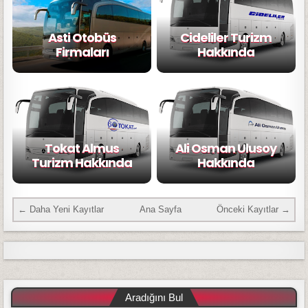
Asti Otobüs
Cideliler Turizm
Firmaları
Hakkında
Tokat Almus
Ali Osman Ulusoy
Turizm Hakkında
Hakkında
← Daha Yeni Kayıtlar
Ana Sayfa
Önceki Kayıtlar →
Aradığını Bul