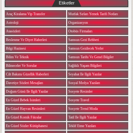
Etiketler
Araç Kiralama Vip Transfer
Mutfak Sırları Yemek Tarifi Notları
Astroloji
Organizasyon
Atasözleri
Otobüs Firmaları
Beslenme Ve Diyet Haberleri
Samsun Gezi Rehberi
Bilgi Hazinesi
Samsun Gezilecek Yerler
Bilim Ve Teknik
Samsun Tarihi Ve Genel Bilgiler
Bilmeceler Ve Sorular
Sağlıklı Yaşam Bilgileri
Cilt Bakımı Güzellik Haberleri
Seyahat Ile Ilgili Yazılar
Davetiye Sözleri Mesajları
Sosyal Medya Yazıları
Doğum Günü Ile Ilgili Yazılar
Sosyete Resimler
En Güzel Bebek Isimleri
Sosyete Travel
En Güzel Hayvan Resimleri
Sosyete Trend Moda
En Güzel Komik Fıkralar
Tatil Ile Ilgili Yazılar
En Güzel Sözler Kütüphanesi
Teklif Etme Yazıları