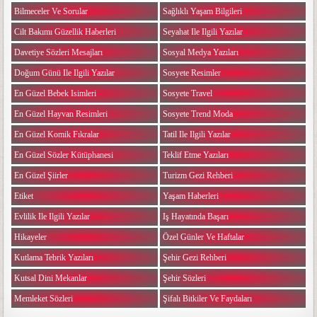
Bilmeceler Ve Sorular
Sağlıklı Yaşam Bilgileri
Cilt Bakımı Güzellik Haberleri
Seyahat Ile Ilgili Yazılar
Davetiye Sözleri Mesajları
Sosyal Medya Yazıları
Doğum Günü Ile Ilgili Yazılar
Sosyete Resimler
En Güzel Bebek Isimleri
Sosyete Travel
En Güzel Hayvan Resimleri
Sosyete Trend Moda
En Güzel Komik Fıkralar
Tatil Ile Ilgili Yazılar
En Güzel Sözler Kütüphanesi
Teklif Etme Yazıları
En Güzel Şiirler
Turizm Gezi Rehberi
Etiket
Yaşam Haberleri
Evlilik Ile Ilgili Yazılar
Iş Hayatında Başarı
Hikayeler
Özel Günler Ve Haftalar
Kutlama Tebrik Yazıları
Şehir Gezi Rehberi
Kutsal Dini Mekanlar
Şehir Sözleri
Memleket Sözleri
Şifalı Bitkiler Ve Faydaları