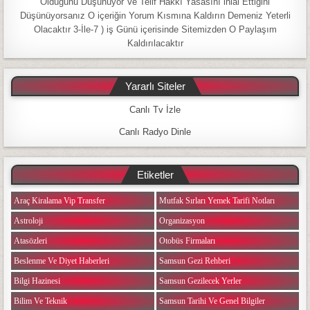
Olduğunu Düşünüyor Ve Telif Hakkı Yasasını ihlal Ettiğini
Düşünüyorsanız O içeriğin Yorum Kısmına Kaldırın Demeniz Yeterli
Olacaktır 3-İle-7 ) iş Günü içerisinde Sitemizden O Paylaşım
Kaldırılacaktır
Yararlı Siteler
Canlı Tv İzle
Canlı Radyo Dinle
Etiketler
Araç Kiralama Vip Transfer
Mutfak Sırları Yemek Tarifi Notları
Astroloji
Organizasyon
Atasözleri
Otobüs Firmaları
Beslenme Ve Diyet Haberleri
Samsun Gezi Rehberi
Bilgi Hazinesi
Samsun Gezilecek Yerler
Bilim Ve Teknik
Samsun Tarihi Ve Genel Bilgiler