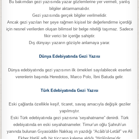
Bu bakımdan gezi yazısında yazar gözlemlerine yer vermeli, yanlış
bilgiler aktarmamalıdır.
Gezi yazısında gerçek bilgiler verilmelidir.
Ancak gezi yazıları her şeye rağmen kişisel bir değerlendirme içerdiği
için nesnel verilerden oluşan bilimsel bir belge niteliği taşımaz. Sadece
fikir verici bir içeriğe sahiptir.
Dış dünyayı yazarın gözüyle anlamaya yarar.
Dünya Edebiyatında Gezi Yazısı
Dünya edebiyatında gezi yazısının ilk örnekleri sayılabilecek eserleri
verenlerin başında Heredotos, Marco Polo, İbni Batuda gelir.
Türk Edebiyatında Gezi Yazısı
Eski çağlarda özellikle keşif, ticaret, savaş amacıyla değişik geziler
yapılmıştır.
Eski Türk edebiyatında gezi yazısına ‘seyahatname” denirdi. Türk
edebiyatında en eski seyahatnameler. Timur’un oğlu Şahruh’un
yanında bulunan Gıyasüddin Nakkaş ın yazdığı “Acâib’ül-Letâif” ve Ali
Ekber Hatâî adlı bir tüccarın kaleme aldığı “Hıtâînâme’dir.