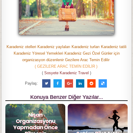
Karadeniz otelleri Karadeniz yaylaları Karadeniz turları Karadeniz tatili
Karadeniz Yöresel Yemekleri Karadeniz Gezi Özel Günler için
organizasyon düzenlenir Gezilere Arac Temin Edilir
( GEZİLERE ARAC TEMİN EDİLİR )
(
Sosyete Karadeniz Travel
)
Paylaş:
Konuya Benzer Diğer Yazılar...
Nişan
Organizasyonu
Yapmadan Önce