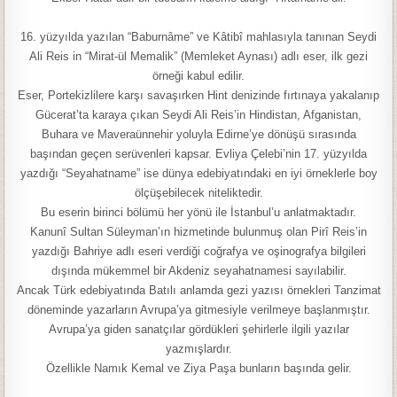
16. yüzyılda yazılan “Baburnâme” ve Kâtibî mahlasıyla tanınan Seydi
Ali Reis in “Mirat-ül Memalik” (Memleket Aynası) adlı eser, ilk gezi
örneği kabul edilir.
Eser, Portekizlilere karşı savaşırken Hint denizinde fırtınaya yakalanıp
Gücerat’ta karaya çıkan Seydi Ali Reis’in Hindistan, Afganistan,
Buhara ve Maveraünnehir yoluyla Edirne’ye dönüşü sırasında
başından geçen serüvenleri kapsar. Evliya Çelebi’nin 17. yüzyılda
yazdığı “Seyahatname” ise dünya edebiyatındaki en iyi örneklerle boy
ölçüşebilecek niteliktedir.
Bu eserin birinci bölümü her yönü ile İstanbul’u anlatmaktadır.
Kanunî Sultan Süleyman’ın hizmetinde bulunmuş olan Pirî Reis’in
yazdığı Bahriye adlı eseri verdiği coğrafya ve oşinografya bilgileri
dışında mükemmel bir Akdeniz seyahatnamesi sayılabilir.
Ancak Türk edebiyatında Batılı anlamda gezi yazısı örnekleri Tanzimat
döneminde yazarların Avrupa’ya gitmesiyle verilmeye başlanmıştır.
Avrupa’ya giden sanatçılar gördükleri şehirlerle ilgili yazılar
yazmışlardır.
Özellikle Namık Kemal ve Ziya Paşa bunların başında gelir.