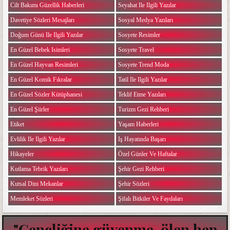
Cilt Bakımı Güzellik Haberleri
Seyahat Ile Ilgili Yazılar
Davetiye Sözleri Mesajları
Sosyal Medya Yazıları
Doğum Günü Ile Ilgili Yazılar
Sosyete Resimler
En Güzel Bebek Isimleri
Sosyete Travel
En Güzel Hayvan Resimleri
Sosyete Trend Moda
En Güzel Komik Fıkralar
Tatil Ile Ilgili Yazılar
En Güzel Sözler Kütüphanesi
Teklif Etme Yazıları
En Güzel Şiirler
Turizm Gezi Rehberi
Etiket
Yaşam Haberleri
Evlilik Ile Ilgili Yazılar
Iş Hayatında Başarı
Hikayeler
Özel Günler Ve Haftalar
Kutlama Tebrik Yazıları
Şehir Gezi Rehberi
Kutsal Dini Mekanlar
Şehir Sözleri
Memleket Sözleri
Şifalı Bitkiler Ve Faydaları
"Gençliğine güvenme, ölen hep