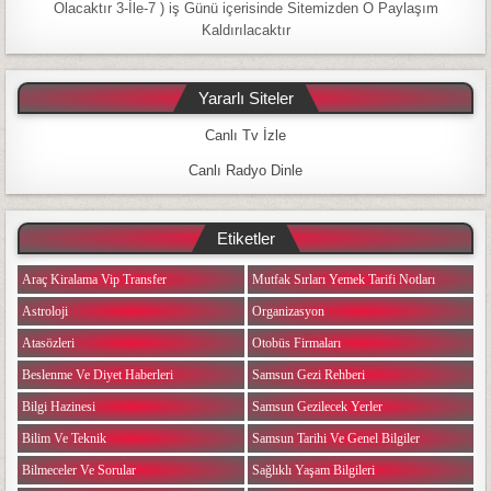
Olacaktır 3-İle-7 ) iş Günü içerisinde Sitemizden O Paylaşım
Kaldırılacaktır
Yararlı Siteler
Canlı Tv İzle
Canlı Radyo Dinle
Etiketler
Araç Kiralama Vip Transfer
Mutfak Sırları Yemek Tarifi Notları
Astroloji
Organizasyon
Atasözleri
Otobüs Firmaları
Beslenme Ve Diyet Haberleri
Samsun Gezi Rehberi
Bilgi Hazinesi
Samsun Gezilecek Yerler
Bilim Ve Teknik
Samsun Tarihi Ve Genel Bilgiler
Bilmeceler Ve Sorular
Sağlıklı Yaşam Bilgileri