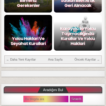
Bilmeniz
Satılan Bilet Artık
Gerekenler
Geri Alınacak
Karayolu İle Yolcu
Taşimaciliğinda
Yolcu Haklari Ve
Kurallar Ve Yolcu
Seyahat Kurallari
Haklari
← Daha Yeni Kayıtlar
Ana Sayfa
Önceki Kayıtlar →
Aradığını Bul
S
e