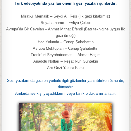
Türk edebiyatında yazılan önemli gezi yazıları şunlardır:
Mirat-ül Memalik – Seydi Ali Reis (İlk gezi kitabımız)
Seyahatname – Evliya Çelebi
Avrupa’da Bir Cevelan – Ahmet Mithat Efendi (Batı tekniğine uygun ilk
gezi örneği)
Hac Yolunda – Cenap Şahabettin
Avrupa Mektupları – Cenap Şahabettin
Frankfurt Seyahatnamesi – Ahmet Haşim
Anadolu Notları – Reşat Nuri Güntekin
Anı-Gezi Yazısı Farkı
Gezi yazılarında gezilen yerlerle ilgili gözlemler yansıtılırken özne dış
dünyadır.
Anılarda ise kişi yaşadıklarını veya tanık olduklarını anlatır.