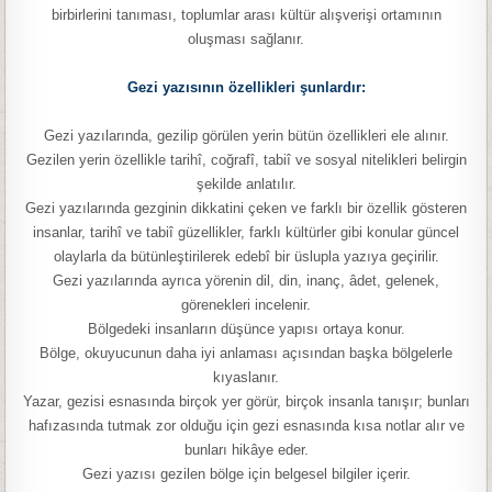
birbirlerini tanıması, toplumlar arası kültür alışverişi ortamının
oluşması sağlanır.
Gezi yazısının özellikleri şunlardır:
Gezi yazılarında, gezilip görülen yerin bütün özellikleri ele alınır.
Gezilen yerin özellikle tarihî, coğrafî, tabiî ve sosyal nitelikleri belirgin
şekilde anlatılır.
Gezi yazılarında gezginin dikkatini çeken ve farklı bir özellik gösteren
insanlar, tarihî ve tabiî güzellikler, farklı kültürler gibi konular güncel
olaylarla da bütünleştirilerek edebî bir üslupla yazıya geçirilir.
Gezi yazılarında ayrıca yörenin dil, din, inanç, âdet, gelenek,
görenekleri incelenir.
Bölgedeki insanların düşünce yapısı ortaya konur.
Bölge, okuyucunun daha iyi anlaması açısından başka bölgelerle
kıyaslanır.
Yazar, gezisi esnasında birçok yer görür, birçok insanla tanışır; bunları
hafızasında tutmak zor olduğu için gezi esnasında kısa notlar alır ve
bunları hikâye eder.
Gezi yazısı gezilen bölge için belgesel bilgiler içerir.