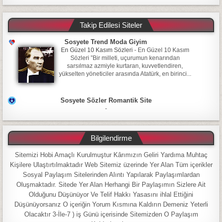
Takip Edilesi Siteler
Sosyete Trend Moda Giyim
En Güzel 10 Kasım Sözleri
-
En Güzel 10 Kasım
Sözleri ”Bir milleti, uçurumun kenarından
sarsılmaz azmiyle kurtaran, kuvvetlendiren,
yükselten yöneticiler arasında Atatürk, en birinci...
Sosyete Sözler Romantik Site
-
Bilgilendirme
Sitemizi Hobi Amaçlı Kurulmuştur Kârımızın Geliri Yardıma Muhtaç
Kişilere Ulaştırtılmaktadır Web Sitemiz üzerinde Yer Alan Tüm içerikler
Sosyal Paylaşım Sitelerinden Alıntı Yapılarak Paylaşımlardan
Oluşmaktadır. Sitede Yer Alan Herhangi Bir Paylaşımın Sizlere Ait
Olduğunu Düşünüyor Ve Telif Hakkı Yasasını ihlal Ettiğini
Düşünüyorsanız O içeriğin Yorum Kısmına Kaldırın Demeniz Yeterli
Olacaktır 3-İle-7 ) iş Günü içerisinde Sitemizden O Paylaşım