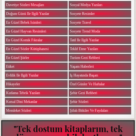
Davetiye Sözleri Mesajları
Sosyal Medya Yazıları
Doğum Günü Ile Ilgili Yazılar
Sosyete Resimler
En Güzel Bebek Isimleri
Sosyete Travel
En Güzel Hayvan Resimleri
Sosyete Trend Moda
En Güzel Komik Fıkralar
Tatil Ile Ilgili Yazılar
En Güzel Sözler Kütüphanesi
Teklif Etme Yazıları
En Güzel Şiirler
Turizm Gezi Rehberi
Etiket
Yaşam Haberleri
Evlilik Ile Ilgili Yazılar
Iş Hayatında Başarı
Hikayeler
Özel Günler Ve Haftalar
Kutlama Tebrik Yazıları
Şehir Gezi Rehberi
Kutsal Dini Mekanlar
Şehir Sözleri
Memleket Sözleri
Şifalı Bitkiler Ve Faydaları
"Tek dostum kitaplarım, tek