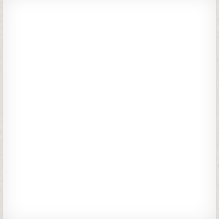
r
c
h
f
o
r
: