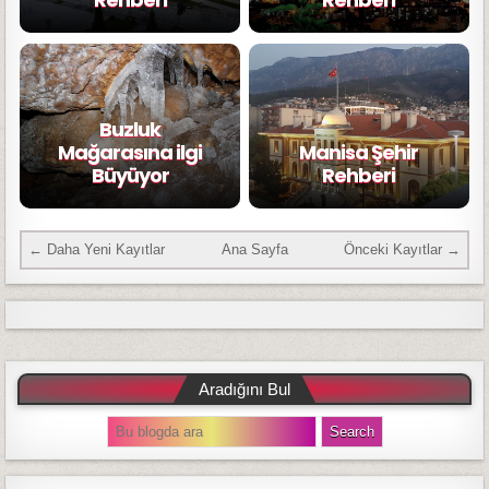
Buzluk
Mağarasına ilgi
Manisa Şehir
Büyüyor
Rehberi
← Daha Yeni Kayıtlar
Ana Sayfa
Önceki Kayıtlar →
Aradığını Bul
S
e
a