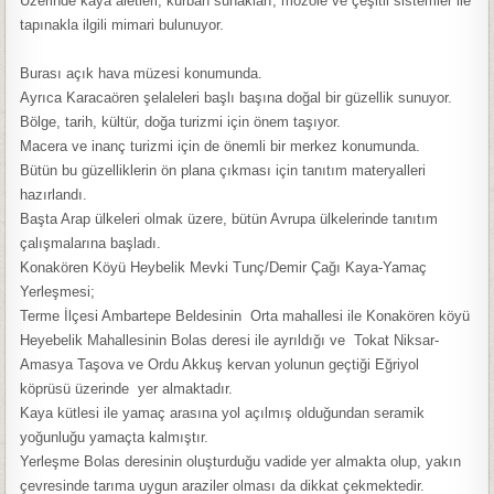
Üzerinde kaya aletleri, kurban sunakları, mozole ve çeşitli sistemler ile
tapınakla ilgili mimari bulunuyor.
Burası açık hava müzesi konumunda.
Ayrıca Karacaören şelaleleri başlı başına doğal bir güzellik sunuyor.
Bölge, tarih, kültür, doğa turizmi için önem taşıyor.
Macera ve inanç turizmi için de önemli bir merkez konumunda.
Bütün bu güzelliklerin ön plana çıkması için tanıtım materyalleri
hazırlandı.
Başta Arap ülkeleri olmak üzere, bütün Avrupa ülkelerinde tanıtım
çalışmalarına başladı.
Konakören Köyü Heybelik Mevki Tunç/Demir Çağı Kaya-Yamaç
Yerleşmesi;
Terme İlçesi Ambartepe Beldesinin Orta mahallesi ile Konakören köyü
Heyebelik Mahallesinin Bolas deresi ile ayrıldığı ve Tokat Niksar-
Amasya Taşova ve Ordu Akkuş kervan yolunun geçtiği Eğriyol
köprüsü üzerinde yer almaktadır.
Kaya kütlesi ile yamaç arasına yol açılmış olduğundan seramik
yoğunluğu yamaçta kalmıştır.
Yerleşme Bolas deresinin oluşturduğu vadide yer almakta olup, yakın
çevresinde tarıma uygun araziler olması da dikkat çekmektedir.