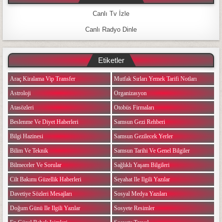
Canlı Tv İzle
Canlı Radyo Dinle
Etiketler
Araç Kiralama Vip Transfer
Mutfak Sırları Yemek Tarifi Notları
Astroloji
Organizasyon
Atasözleri
Otobüs Firmaları
Beslenme Ve Diyet Haberleri
Samsun Gezi Rehberi
Bilgi Hazinesi
Samsun Gezilecek Yerler
Bilim Ve Teknik
Samsun Tarihi Ve Genel Bilgiler
Bilmeceler Ve Sorular
Sağlıklı Yaşam Bilgileri
Cilt Bakımı Güzellik Haberleri
Seyahat Ile Ilgili Yazılar
Davetiye Sözleri Mesajları
Sosyal Medya Yazıları
Doğum Günü Ile Ilgili Yazılar
Sosyete Resimler