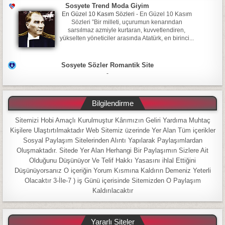
Sosyete Trend Moda Giyim
En Güzel 10 Kasım Sözleri
-
En Güzel 10 Kasım
Sözleri ”Bir milleti, uçurumun kenarından
sarsılmaz azmiyle kurtaran, kuvvetlendiren,
yükselten yöneticiler arasında Atatürk, en birinci...
Sosyete Sözler Romantik Site
-
Bilgilendirme
Sitemizi Hobi Amaçlı Kurulmuştur Kârımızın Geliri Yardıma Muhtaç
Kişilere Ulaştırtılmaktadır Web Sitemiz üzerinde Yer Alan Tüm içerikler
Sosyal Paylaşım Sitelerinden Alıntı Yapılarak Paylaşımlardan
Oluşmaktadır. Sitede Yer Alan Herhangi Bir Paylaşımın Sizlere Ait
Olduğunu Düşünüyor Ve Telif Hakkı Yasasını ihlal Ettiğini
Düşünüyorsanız O içeriğin Yorum Kısmına Kaldırın Demeniz Yeterli
Olacaktır 3-İle-7 ) iş Günü içerisinde Sitemizden O Paylaşım
Kaldırılacaktır
Yararlı Siteler