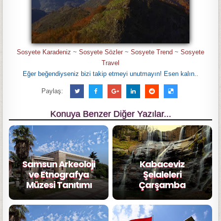
Sosyete Karadeniz
~
Sosyete Sözler
~
Sosyete Trend
~
Sosyete
Travel
Eğer beğendiyseniz bizi takip etmeyi unutmayın! Esen kalın..
Paylaş:
Konuya Benzer Diğer Yazılar...
Samsun Arkeoloji
Kabaceviz
ve Etnografya
Şelaleleri
Müzesi Tanıtımı
Çarşamba