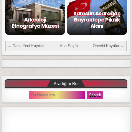
Samsun Asarağaç
Arkeoloji
Bayraktepe Piknik
Etnografya Müzesi
Alanı
← Daha Yeni Kayıtlar
Ana Sayfa
Önceki Kayıtlar →
Aradığını Bul
S
e
a
r
c
h
f