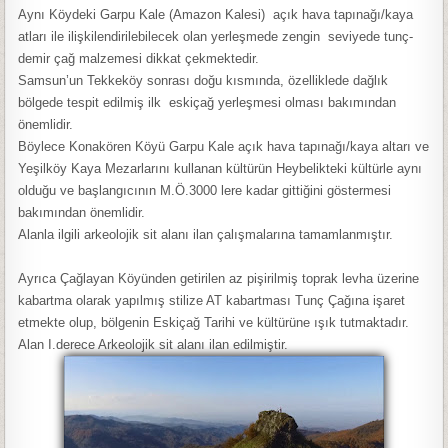
Aynı Köydeki Garpu Kale (Amazon Kalesi) açık hava tapınağı/kaya
atları ile ilişkilendirilebilecek olan yerleşmede zengin seviyede tunç-
demir çağ malzemesi dikkat çekmektedir.
Samsun’un Tekkeköy sonrası doğu kısmında, özelliklede dağlık
bölgede tespit edilmiş ilk eskiçağ yerleşmesi olması bakımından
önemlidir.
Böylece Konakören Köyü Garpu Kale açık hava tapınağı/kaya altarı ve
Yeşilköy Kaya Mezarlarını kullanan kültürün Heybelikteki kültürle aynı
olduğu ve başlangıcının M.Ö.3000 lere kadar gittiğini göstermesi
bakımından önemlidir.
Alanla ilgili arkeolojik sit alanı ilan çalışmalarına tamamlanmıştır.
Ayrıca Çağlayan Köyünden getirilen az pişirilmiş toprak levha üzerine
kabartma olarak yapılmış stilize AT kabartması Tunç Çağına işaret
etmekte olup, bölgenin Eskiçağ Tarihi ve kültürüne ışık tutmaktadır.
Alan I.derece Arkeolojik sit alanı ilan edilmiştir.