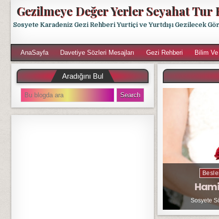
Gezilmeye Değer Yerler Seyahat Tur 
Sosyete Karadeniz Gezi Rehberi Yurtiçi ve Yurtdışı Gezilecek Gö
AnaSayfa
Davetiye Sözleri Mesajları
Gezi Rehberi
Bilim Ve
Aradığını Bul
S
e
a
r
c
h
f
o
r
Besle
:
Hami
Sosyete S