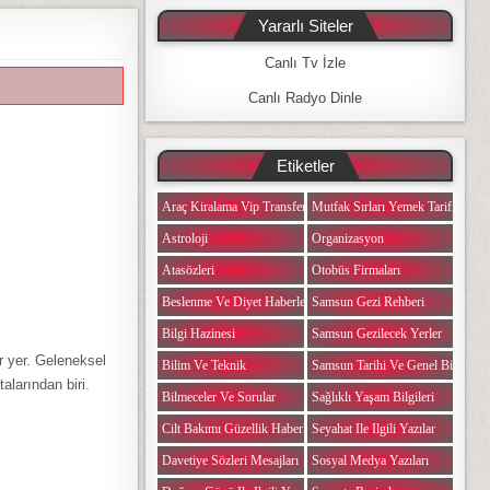
Yararlı Siteler
Canlı Tv İzle
Canlı Radyo Dinle
Etiketler
Araç Kiralama Vip Transfer
Mutfak Sırları Yemek Tarifi Notlar
Astroloji
Organizasyon
Atasözleri
Otobüs Firmaları
Beslenme Ve Diyet Haberleri
Samsun Gezi Rehberi
Bilgi Hazinesi
Samsun Gezilecek Yerler
ir yer. Geleneksel
Bilim Ve Teknik
Samsun Tarihi Ve Genel Bilgiler
talarından biri.
Bilmeceler Ve Sorular
Sağlıklı Yaşam Bilgileri
Cilt Bakımı Güzellik Haberleri
Seyahat Ile Ilgili Yazılar
Davetiye Sözleri Mesajları
Sosyal Medya Yazıları