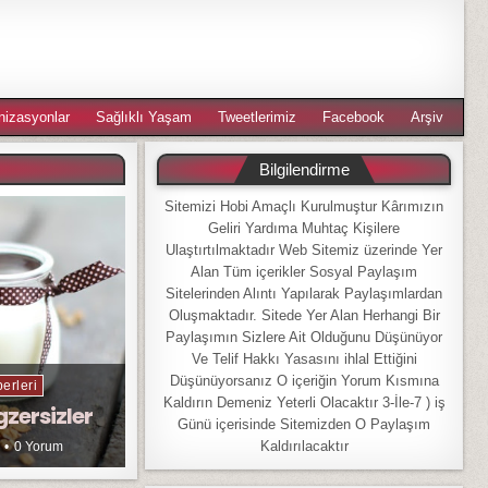
nizasyonlar
Sağlıklı Yaşam
Tweetlerimiz
Facebook
Arşiv
Bilgilendirme
Sitemizi Hobi Amaçlı Kurulmuştur Kârımızın
Geliri Yardıma Muhtaç Kişilere
Ulaştırtılmaktadır Web Sitemiz üzerinde Yer
Alan Tüm içerikler Sosyal Paylaşım
Sitelerinden Alıntı Yapılarak Paylaşımlardan
Oluşmaktadır. Sitede Yer Alan Herhangi Bir
Paylaşımın Sizlere Ait Olduğunu Düşünüyor
Ve Telif Hakkı Yasasını ihlal Ettiğini
Düşünüyorsanız O içeriğin Yorum Kısmına
erleri
Kaldırın Demeniz Yeterli Olacaktır 3-İle-7 ) iş
gzersizler
Günü içerisinde Sitemizden O Paylaşım
Kaldırılacaktır
0 Yorum