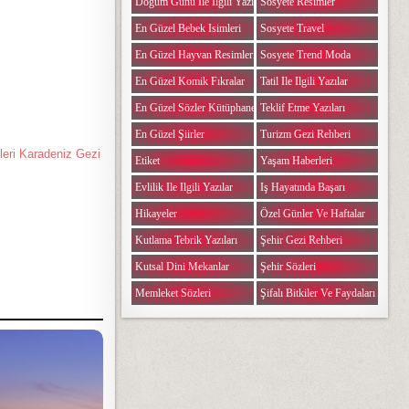
Doğum Günü Ile Ilgili Yazılar
Sosyete Resimler
En Güzel Bebek Isimleri
Sosyete Travel
En Güzel Hayvan Resimleri
Sosyete Trend Moda
En Güzel Komik Fıkralar
Tatil Ile Ilgili Yazılar
En Güzel Sözler Kütüphanesi
Teklif Etme Yazıları
En Güzel Şiirler
Turizm Gezi Rehberi
kleri Karadeniz Gezi
Etiket
Yaşam Haberleri
Evlilik Ile Ilgili Yazılar
Iş Hayatında Başarı
Hikayeler
Özel Günler Ve Haftalar
Kutlama Tebrik Yazıları
Şehir Gezi Rehberi
Kutsal Dini Mekanlar
Şehir Sözleri
Memleket Sözleri
Şifalı Bitkiler Ve Faydaları