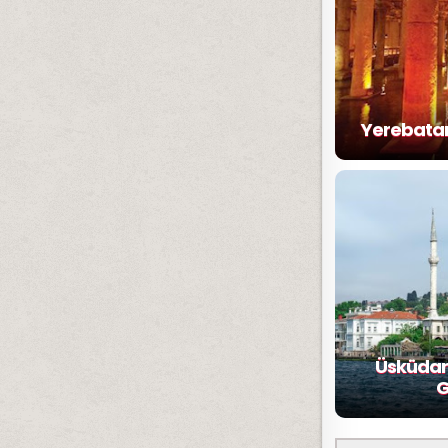
Yerebatan 
Üsküdar
G