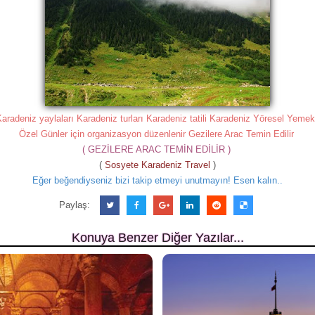
Karadeniz yaylaları Karadeniz turları Karadeniz tatili Karadeniz Yöresel Yeme
Özel Günler için organizasyon düzenlenir Gezilere Arac Temin Edilir
( GEZİLERE ARAC TEMİN EDİLİR )
(
Sosyete Karadeniz Travel
)
Eğer beğendiyseniz bizi takip etmeyi unutmayın! Esen kalın..
Paylaş:
Konuya Benzer Diğer Yazılar...