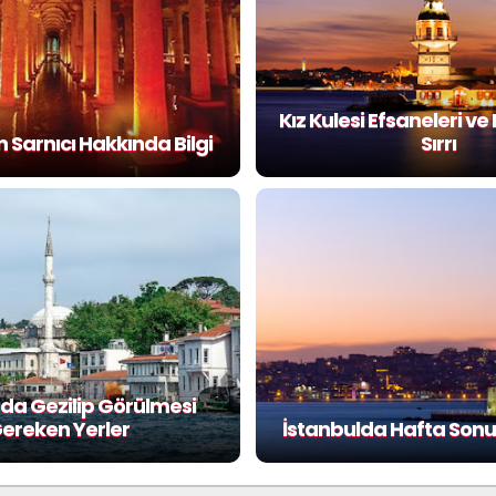
Kız Kulesi Efsaneleri v
Sarnıcı Hakkında Bilgi
Sırrı
da Gezilip Görülmesi
ereken Yerler
İstanbulda Hafta Son