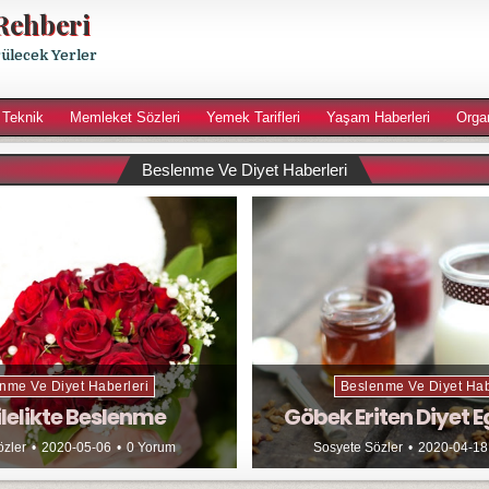
Rehberi
rülecek Yerler
 Teknik
Memleket Sözleri
Yemek Tarifleri
Yaşam Haberleri
Orga
Beslenme Ve Diyet Haberleri
nme Ve Diyet Haberleri
Beslenme Ve Diyet Hab
lelikte Beslenme
Göbek Eriten Diyet E
özler
2020-05-06
0 Yorum
Sosyete Sözler
2020-04-18