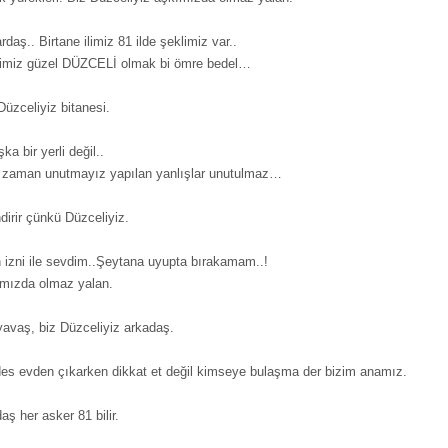
aş.. Birtane ilimiz 81 ilde şeklimiz var..
rimiz güzel DÜZCELİ olmak bi ömre bedel…
Düzceliyiz bitanesi.
a bir yerli değil..
ir zaman unutmayız yapılan yanlışlar unutulmaz…
ndirir çünkü Düzceliyiz.
 izni ile sevdim..Şeytana uyupta bırakamam..!
ımızda olmaz yalan.
yavaş, biz Düzceliyiz arkadaş.
des evden çıkarken dikkat et değil kimseye bulaşma der bizim anamız.
aş her asker 81 bilir.