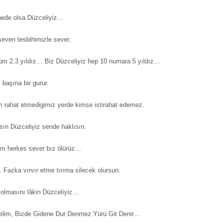
 nede olsa Düzceliyiz…
 seven tesbihimizle sever.
m 2.3 yıldız… Biz Düzceliyiz hep 10 numara 5 yıldız…
 başına bir gurur.
m rahat etmedigimiz yerde kimse istirahat edemez.
ısın Düzceliyiz sende haklısın.
um herkes sever bız ölürüz…
Fazka vırvır etme tırıma silecek olursun.
ar olmasını lâkin Düzceliyiz…
zelim, Bizde Gidene Dur Denmez Yürü Git Denir…