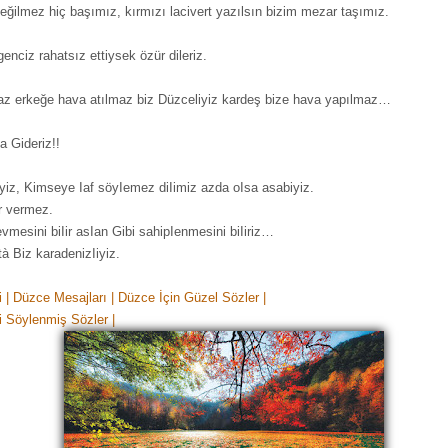
eğilmez hiç başımız, kırmızı lacivert yazılsın bizim mezar taşımız.
enciz rahatsız ettiysek özür dileriz.
z erkeğe hava atılmaz biz Düzceliyiz kardeş bize hava yapılmaz…
a Gideriz!!
yiz, Kimseye Iaf söyIemez diIimiz azda oIsa asabiyiz.
 vermez.
evmesini biIir asIan Gibi sahipIenmesini biIiriz…
à Biz karadenizIiyiz.
 | Düzce Mesajları | Düzce İçin Güzel Sözler |
li Söylenmiş Sözler |