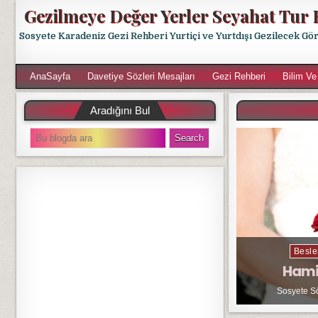
Gezilmeye Değer Yerler Seyahat Tur 
Sosyete Karadeniz Gezi Rehberi Yurtiçi ve Yurtdışı Gezilecek Gö
AnaSayfa
Davetiye Sözleri Mesajları
Gezi Rehberi
Bilim Ve
Aradığını Bul
S
e
a
r
c
h
f
o
r
Besle
:
Hami
Sosyete S