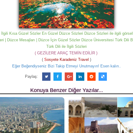
 İlgili Kısa Güzel Sözler En Güzel Düzce Sözleri Düzce Sözleri ile ilgili görse
ri | Düzce Mesajları | Düzce İçin Güzel Sözler Düzce Üniversitesi Türk Dili B
Türk Dili ile İlgili Sözleri
( GEZİLERE ARAÇ TEMİN EDİLİR )
(
S
osyete Karadeniz Travel
)
Eğer Beğendiyseniz Bizi Takip Etmeyi Unutmayın! Esen kalın..
Paylaş:
Konuya Benzer Diğer Yazılar...