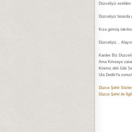
Düzceliyiz ezelden 
Düzceliyiz birazda g
Kıza gümüş takılma
Düzceliyiz… Alayın
Kardes Biz DüzceIi
Ama Kimseye zarar
Kinimiz déIi Gibi S
UIa DedikYa sonuct
Düzce Şehir Sözleri
Düzce Şehri ile İlgi