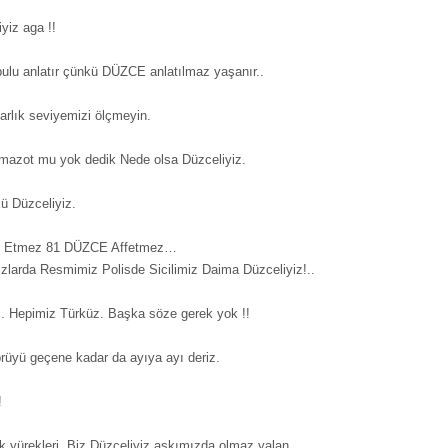
yiz aga !!
bulu anlatır çünkü DÜZCE anlatılmaz yaşanır..
karlık seviyemizi ölçmeyin.
mazot mu yok dedik Nede olsa Düzceliyiz.
ü Düzceliyiz.
ark Etmez 81 DÜZCE Affetmez…
zlarda Resmimiz Polisde Sicilimiz Daima Düzceliyiz!..
z. Hepimiz Türküz. Başka söze gerek yok !!
rüyü geçene kadar da ayıya ayı deriz.
!
 yürekleri. Biz Düzceliyiz aşkımızda olmaz yalan.