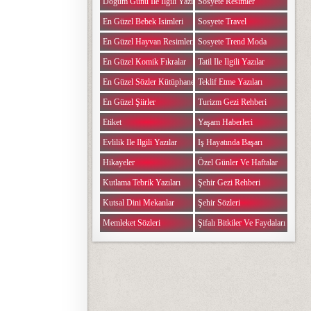
Doğum Günü Ile Ilgili Yazılar
Sosyete Resimler
En Güzel Bebek Isimleri
Sosyete Travel
En Güzel Hayvan Resimleri
Sosyete Trend Moda
En Güzel Komik Fıkralar
Tatil Ile Ilgili Yazılar
En Güzel Sözler Kütüphanesi
Teklif Etme Yazıları
En Güzel Şiirler
Turizm Gezi Rehberi
Etiket
Yaşam Haberleri
Evlilik Ile Ilgili Yazılar
Iş Hayatında Başarı
Hikayeler
Özel Günler Ve Haftalar
Kutlama Tebrik Yazıları
Şehir Gezi Rehberi
Kutsal Dini Mekanlar
Şehir Sözleri
Memleket Sözleri
Şifalı Bitkiler Ve Faydaları