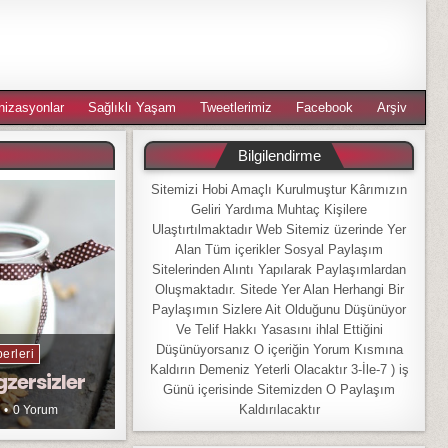
nizasyonlar
Sağlıklı Yaşam
Tweetlerimiz
Facebook
Arşiv
Bilgilendirme
Sitemizi Hobi Amaçlı Kurulmuştur Kârımızın
Geliri Yardıma Muhtaç Kişilere
Ulaştırtılmaktadır Web Sitemiz üzerinde Yer
Alan Tüm içerikler Sosyal Paylaşım
Sitelerinden Alıntı Yapılarak Paylaşımlardan
Oluşmaktadır. Sitede Yer Alan Herhangi Bir
Paylaşımın Sizlere Ait Olduğunu Düşünüyor
Ve Telif Hakkı Yasasını ihlal Ettiğini
Düşünüyorsanız O içeriğin Yorum Kısmına
erleri
Kaldırın Demeniz Yeterli Olacaktır 3-İle-7 ) iş
gzersizler
Günü içerisinde Sitemizden O Paylaşım
Kaldırılacaktır
0 Yorum