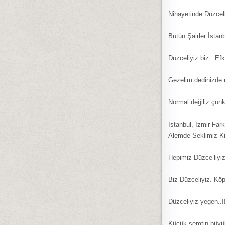
Nihayetinde Düzceli
Bütün Şairler İstan
Düzceliyiz biz.. Ef
Gezelim dedinizde 
Normal değiliz çünk
İstanbul, İzmir F
Alemde Seklimiz Ki
Hepimiz Düzce’liyi
Biz Düzceliyiz. Köp
Düzceliyiz yegen..!
Küçük semtin büyük