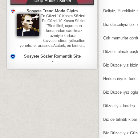
Takip Edilesi Siteler
Deliyiz, Yürekliyiz
Sosyete Trend Moda Giyim
En Güzel 10 Kasım Sözleri
-
En Güzel 10 Kasım Sözleri
Biz düzceliyiz bizi
”Bir milleti, uçurumun
kenarından sarsılmaz
azmiyle kurtaran,
Çok memurlar gördü
kuvvetlendiren, yükselten
yöneticiler arasında Atatürk, en birinci...
Düzceli olmak başlı
Sosyete Sözler Romantik Site
-
Biz Düzceliyiz bizi
Herkes diyoki farkl
Biz Düzcelıyız ogl
Düzceliyiz kardeş… 
Biz de bilirdik kib
Biz Düzceliyiz Gü