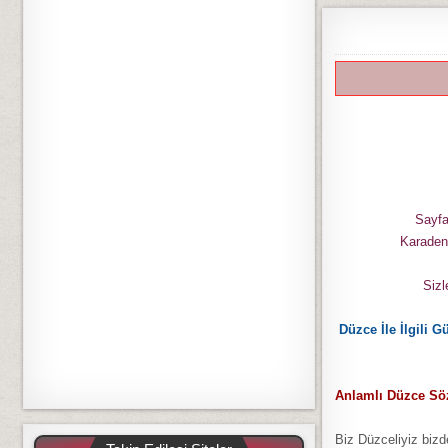
Sayfa
Karadeni
Sizl
Düzce İle İlgili G
Anlamlı Düzce Söz
Biz Düzceliyiz bizd