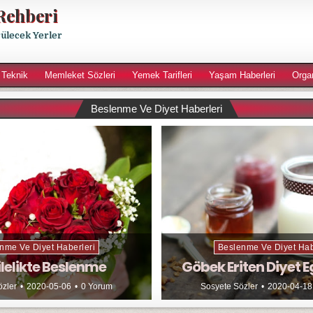
Rehberi
rülecek Yerler
 Teknik
Memleket Sözleri
Yemek Tarifleri
Yaşam Haberleri
Orga
Beslenme Ve Diyet Haberleri
nme Ve Diyet Haberleri
Beslenme Ve Diyet Hab
lelikte Beslenme
Göbek Eriten Diyet E
özler
2020-05-06
0 Yorum
Sosyete Sözler
2020-04-18