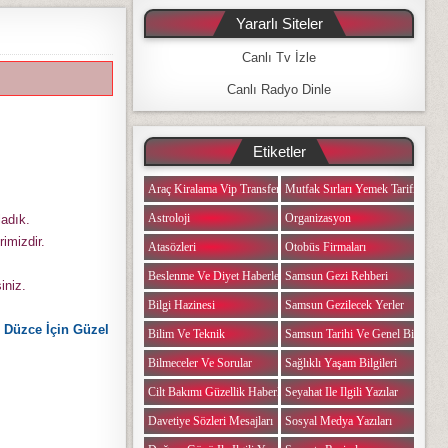
Yararlı Siteler
Canlı Tv İzle
Canlı Radyo Dinle
Etiketler
Araç Kiralama Vip Transfer
Mutfak Sırları Yemek Tarifi Notlar
Astroloji
Organizasyon
ladık.
rimizdir.
Atasözleri
Otobüs Firmaları
Beslenme Ve Diyet Haberleri
Samsun Gezi Rehberi
iniz.
Bilgi Hazinesi
Samsun Gezilecek Yerler
r, Düzce İçin Güzel
Bilim Ve Teknik
Samsun Tarihi Ve Genel Bilgiler
Bilmeceler Ve Sorular
Sağlıklı Yaşam Bilgileri
Cilt Bakımı Güzellik Haberleri
Seyahat Ile Ilgili Yazılar
Davetiye Sözleri Mesajları
Sosyal Medya Yazıları