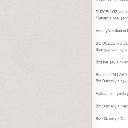
DÜZCELİYİZ biz gard
Plakamız özel şeh
Vurur yüze ïfadesi 
Biz DÜZCE’liyiz başk
Bize yapılanı hiçb
Bizi her şey sinirle
Ben seni “ALLAH”in
Biz Düzceliyiz aşk
Aşkda hızlı, yolda 
Biz Düzceliyiz Kar
Biz Düzceliyiz Gard