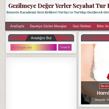
Gezilmeye Değer Yerler Seyahat Tur 
Sosyete Karadeniz Gezi Rehberi Yurtiçi ve Yurtdışı Gezilecek Gö
AnaSayfa
Davetiye Sözleri Mesajları
Gezi Rehberi
Bilim Ve
Aradığını Bul
S
e
a
r
c
h
f
o
r
Besle
:
Hami
Sosyete S