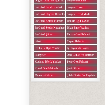
Doğum Günü Ile Ilgili Yazılar
Sosyete Resimler
En Güzel Bebek Isimleri
Sosyete Travel
En Güzel Hayvan Resimleri
Sosyete Trend Moda
En Güzel Komik Fıkralar
Tatil Ile Ilgili Yazılar
En Güzel Sözler Kütüphanesi
Teklif Etme Yazıları
En Güzel Şiirler
Turizm Gezi Rehberi
Etiket
Yaşam Haberleri
Evlilik Ile Ilgili Yazılar
Iş Hayatında Başarı
Hikayeler
Özel Günler Ve Haftalar
Kutlama Tebrik Yazıları
Şehir Gezi Rehberi
Kutsal Dini Mekanlar
Şehir Sözleri
Memleket Sözleri
Şifalı Bitkiler Ve Faydaları