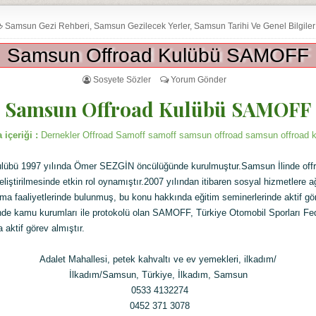
Samsun Gezi Rehberi
,
Samsun Gezilecek Yerler
,
Samsun Tarihi Ve Genel Bilgiler
Samsun Offroad Kulübü SAMOFF
Sosyete Sözler
Yorum Gönder
Samsun Offroad Kulübü SAMOFF
 içeriği :
Dernekler Offroad Samoff samoff samsun offroad samsun offroad 
lübü 1997 yılında Ömer SEZGİN öncülüğünde kurulmuştur.Samsun İlinde off
liştirilmesinde etkin rol oynamıştır.2007 yılından itibaren sosyal hizmetlere a
ma faaliyetlerinde bulunmuş, bu konu hakkında eğitim seminerlerinde aktif gö
inde kamu kurumları ile protokolü olan SAMOFF, Türkiye Otomobil Sporları F
 aktif görev almıştır.
Adalet Mahallesi, petek kahvaltı ve ev yemekleri, ilkadım/
İlkadım/Samsun, Türkiye, İlkadım, Samsun
0533 4132274
0452 371 3078