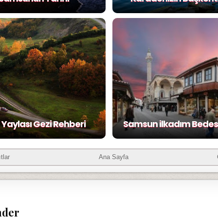
Yaylası Gezi Rehberi
Samsun ilkadım Bedest
tlar
Ana Sayfa
nder