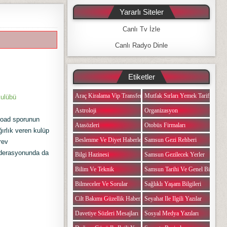
Yararlı Siteler
Canlı Tv İzle
Canlı Radyo Dinle
Etiketler
Araç Kiralama Vip Transfer
Mutfak Sırları Yemek Tarifi Notlar
kulübü
Astroloji
Organizasyon
road sporunun
Atasözleri
Otobüs Firmaları
ğırlık veren kulüp
Beslenme Ve Diyet Haberleri
Samsun Gezi Rehberi
rev
ederasyonunda da
Bilgi Hazinesi
Samsun Gezilecek Yerler
Bilim Ve Teknik
Samsun Tarihi Ve Genel Bilgiler
Bilmeceler Ve Sorular
Sağlıklı Yaşam Bilgileri
Cilt Bakımı Güzellik Haberleri
Seyahat Ile Ilgili Yazılar
Davetiye Sözleri Mesajları
Sosyal Medya Yazıları