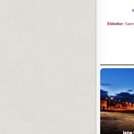
Etiketler:
Sams
işte