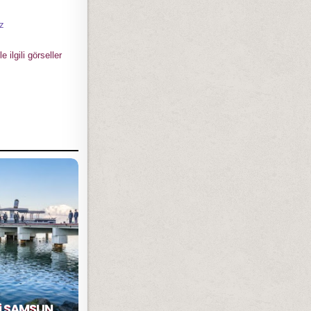
z
lgili görseller
ti SAMSUN