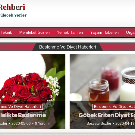
Rehberi
rülecek Yerler
 Teknik
Memleket Sözleri
Yemek Tarifleri
Yaşam Haberleri
Orga
Beslenme Ve Diyet Haberleri
nme Ve Diyet Haberleri
Beslenme Ve Diyet Hab
lelikte Beslenme
Göbek Eriten Diyet E
özler
2020-05-06
0 Yorum
Sosyete Sözler
2020-04-18