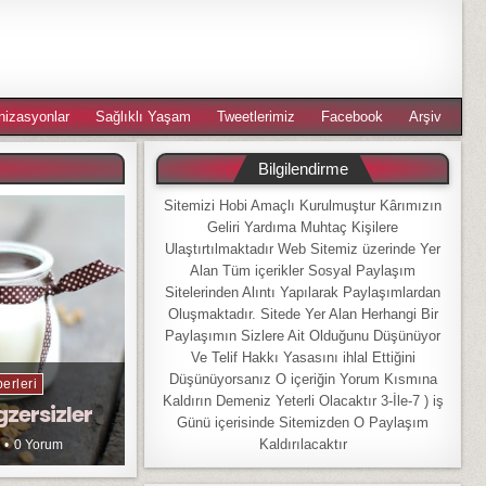
nizasyonlar
Sağlıklı Yaşam
Tweetlerimiz
Facebook
Arşiv
Bilgilendirme
Sitemizi Hobi Amaçlı Kurulmuştur Kârımızın
Geliri Yardıma Muhtaç Kişilere
Ulaştırtılmaktadır Web Sitemiz üzerinde Yer
Alan Tüm içerikler Sosyal Paylaşım
Sitelerinden Alıntı Yapılarak Paylaşımlardan
Oluşmaktadır. Sitede Yer Alan Herhangi Bir
Paylaşımın Sizlere Ait Olduğunu Düşünüyor
Ve Telif Hakkı Yasasını ihlal Ettiğini
Düşünüyorsanız O içeriğin Yorum Kısmına
erleri
Kaldırın Demeniz Yeterli Olacaktır 3-İle-7 ) iş
gzersizler
Günü içerisinde Sitemizden O Paylaşım
Kaldırılacaktır
0 Yorum