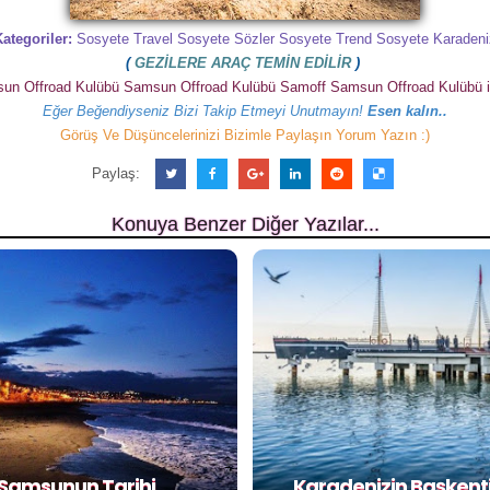
Kategoriler:
Sosyete Travel Sosyete Sözler Sosyete Trend Sosyete Karadeni
(
GEZİLERE ARAÇ TEMİN EDİLİR
)
un Offroad Kulübü Samsun Offroad Kulübü Samoff Samsun Offroad Kulübü ile i
Eğer Beğendiyseniz Bizi Takip Etmeyi Unutmayın!
Esen kalın..
Görüş Ve Düşüncelerinizi Bizimle Paylaşın Yorum Yazın :)
Paylaş:
Konuya Benzer Diğer Yazılar...
 Samsunun Tarihi
Karadenizin Başken