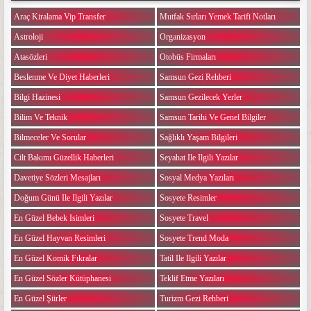
Araç Kiralama Vip Transfer
Mutfak Sırları Yemek Tarifi Notları
Astroloji
Organizasyon
Atasözleri
Otobüs Firmaları
Beslenme Ve Diyet Haberleri
Samsun Gezi Rehberi
Bilgi Hazinesi
Samsun Gezilecek Yerler
Bilim Ve Teknik
Samsun Tarihi Ve Genel Bilgiler
Bilmeceler Ve Sorular
Sağlıklı Yaşam Bilgileri
Cilt Bakımı Güzellik Haberleri
Seyahat Ile Ilgili Yazılar
Davetiye Sözleri Mesajları
Sosyal Medya Yazıları
Doğum Günü Ile Ilgili Yazılar
Sosyete Resimler
En Güzel Bebek Isimleri
Sosyete Travel
En Güzel Hayvan Resimleri
Sosyete Trend Moda
En Güzel Komik Fıkralar
Tatil Ile Ilgili Yazılar
En Güzel Sözler Kütüphanesi
Teklif Etme Yazıları
En Güzel Şiirler
Turizm Gezi Rehberi