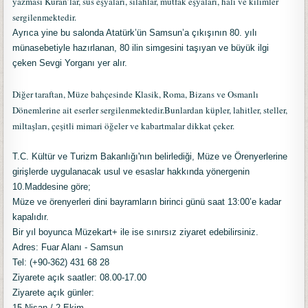
yazması Kuran’lar, süs eşyaları, silahlar, mutfak eşyaları, halı ve kilimler
sergilenmektedir.
Ayrıca yine bu salonda Atatürk’ün Samsun’a çıkışının 80. yılı
münasebetiyle hazırlanan, 80 ilin simgesini taşıyan ve büyük ilgi
çeken Sevgi Yorganı yer alır.
Diğer taraftan, Müze bahçesinde Klasik, Roma, Bizans ve Osmanlı
Dönemlerine ait eserler sergilenmektedir.Bunlardan küpler, lahitler, steller,
miltaşları, çeşitli mimari öğeler ve kabartmalar dikkat çeker.
T.C. Kültür ve Turizm Bakanlığı'nın belirlediği, Müze ve Örenyerlerine
girişlerde uygulanacak usul ve esaslar hakkında yönergenin
10.Maddesine göre;
Müze ve örenyerleri dini bayramların birinci günü saat 13:00’e kadar
kapalıdır.
Bir yıl boyunca Müzekart+ ile ise sınırsız ziyaret edebilirsiniz.
Adres: Fuar Alanı - Samsun
Tel: (+90-362) 431 68 28
Ziyarete açık saatler: 08.00-17.00
Ziyarete açık günler:
15 Nisan / 2 Ekim