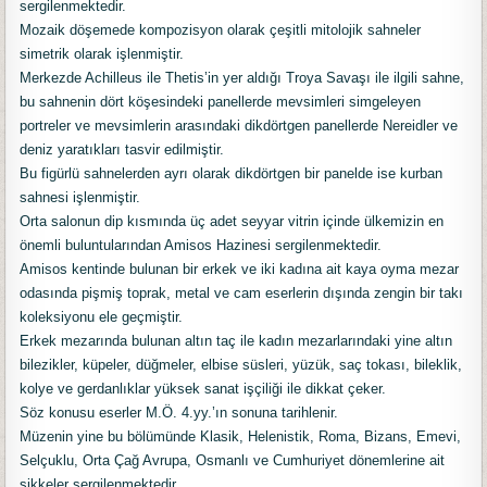
sergilenmektedir.
Mozaik döşemede kompozisyon olarak çeşitli mitolojik sahneler
simetrik olarak işlenmiştir.
Merkezde Achilleus ile Thetis’in yer aldığı Troya Savaşı ile ilgili sahne,
bu sahnenin dört köşesindeki panellerde mevsimleri simgeleyen
portreler ve mevsimlerin arasındaki dikdörtgen panellerde Nereidler ve
deniz yaratıkları tasvir edilmiştir.
Bu figürlü sahnelerden ayrı olarak dikdörtgen bir panelde ise kurban
sahnesi işlenmiştir.
Orta salonun dip kısmında üç adet seyyar vitrin içinde ülkemizin en
önemli buluntularından Amisos Hazinesi sergilenmektedir.
Amisos kentinde bulunan bir erkek ve iki kadına ait kaya oyma mezar
odasında pişmiş toprak, metal ve cam eserlerin dışında zengin bir takı
koleksiyonu ele geçmiştir.
Erkek mezarında bulunan altın taç ile kadın mezarlarındaki yine altın
bilezikler, küpeler, düğmeler, elbise süsleri, yüzük, saç tokası, bileklik,
kolye ve gerdanlıklar yüksek sanat işçiliği ile dikkat çeker.
Söz konusu eserler M.Ö. 4.yy.’ın sonuna tarihlenir.
Müzenin yine bu bölümünde Klasik, Helenistik, Roma, Bizans, Emevi,
Selçuklu, Orta Çağ Avrupa, Osmanlı ve Cumhuriyet dönemlerine ait
sikkeler sergilenmektedir.