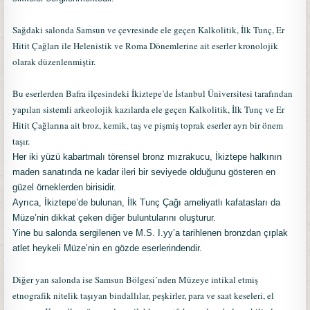
Sağdaki salonda Samsun ve çevresinde ele geçen Kalkolitik, İlk Tunç, Er
Hitit Çağları ile Helenistik ve Roma Dönemlerine ait eserler kronolojik
olarak düzenlenmiştir.
Bu eserlerden Bafra ilçesindeki İkiztepe’de İstanbul Üniversitesi tarafından
yapılan sistemli arkeolojik kazılarda ele geçen Kalkolitik, İlk Tunç ve Er
Hitit Çağlarına ait broz, kemik, taş ve pişmiş toprak eserler ayrı bir önem
taşır.
Her iki yüzü kabartmalı törensel bronz mızrakucu, İkiztepe halkının
maden sanatında ne kadar ileri bir seviyede olduğunu gösteren en
güzel örneklerden birisidir.
Ayrıca, İkiztepe’de bulunan, İlk Tunç Çağı ameliyatlı kafatasları da
Müze’nin dikkat çeken diğer buluntularını oluşturur.
Yine bu salonda sergilenen ve M.S. I.yy’a tarihlenen bronzdan çıplak
atlet heykeli Müze’nin en gözde eserlerindendir.
Diğer yan salonda ise Samsun Bölgesi’nden Müzeye intikal etmiş
etnografik nitelik taşıyan bindallılar, peşkirler, para ve saat keseleri, el