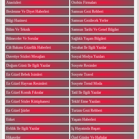
Atasözleri
Otobüs Firmaları
Beslenme Ve Diyet Haberleri
Samsun Gezi Rehberi
Bilgi Hazinesi
Samsun Gezilecek Yerler
Bilim Ve Teknik
Samsun Tarihi Ve Genel Bilgiler
Bilmeceler Ve Sorular
Sağlıklı Yaşam Bilgileri
Cilt Bakımı Güzellik Haberleri
Seyahat Ile Ilgili Yazılar
Davetiye Sözleri Mesajları
Sosyal Medya Yazıları
Doğum Günü Ile Ilgili Yazılar
Sosyete Resimler
En Güzel Bebek Isimleri
Sosyete Travel
En Güzel Hayvan Resimleri
Sosyete Trend Moda
En Güzel Komik Fıkralar
Tatil Ile Ilgili Yazılar
En Güzel Sözler Kütüphanesi
Teklif Etme Yazıları
En Güzel Şiirler
Turizm Gezi Rehberi
Etiket
Yaşam Haberleri
Evlilik Ile Ilgili Yazılar
Iş Hayatında Başarı
Hikayeler
Özel Günler Ve Haftalar