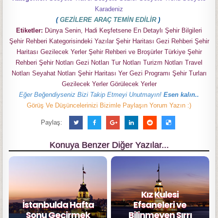
Karadeniz
(
GEZİLERE ARAÇ TEMİN EDİLİR
)
Etiketler:
Dünya Senin, Hadi Keşfetsene En Detaylı Şehir Bilgileri
Şehir Rehberi Kategorisindeki Yazılar Şehir Haritası Gezi Rehberi Şehir
Haritası Gezilecek Yerler Şehir Rehberi ve Broşürler Türkiye Şehir
Rehberi Şehir Notları Gezi Notları Tur Notları Turizm Notları Travel
Notları Seyahat Notları Şehir Haritası Yer Gezi Programı Şehir Turları
Gezilecek Yerler Görülecek Yerler
Eğer Beğendiyseniz Bizi Takip Etmeyi Unutmayın!
Esen kalın..
Görüş Ve Düşüncelerinizi Bizimle Paylaşın Yorum Yazın :)
Paylaş:
Konuya Benzer Diğer Yazılar...
Kız Kulesi
İstanbulda Hafta
Efsaneleri ve
Sonu Geçirmek
Bilinmeyen Sırrı