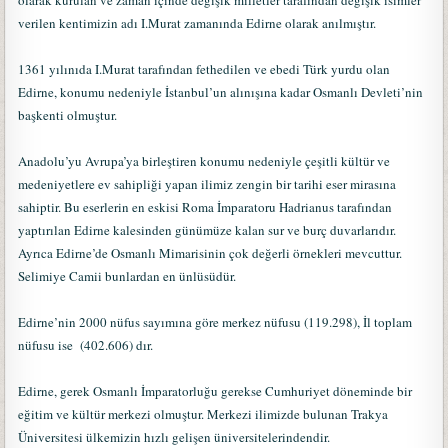
olarak kurulan ve zaman içinde değişik milletler tarafından değişik isimler
verilen kentimizin adı I.Murat zamanında Edirne olarak anılmıştır.
1361 yılınıda I.Murat tarafından fethedilen ve ebedi Türk yurdu olan
Edirne, konumu nedeniyle İstanbul’un alınışına kadar Osmanlı Devleti’nin
başkenti olmuştur.
Anadolu’yu Avrupa’ya birleştiren konumu nedeniyle çeşitli kültür ve
medeniyetlere ev sahipliği yapan ilimiz zengin bir tarihi eser mirasına
sahiptir. Bu eserlerin en eskisi Roma İmparatoru Hadrianus tarafından
yaptırılan Edirne kalesinden günümüze kalan sur ve burç duvarlarıdır.
Ayrıca Edirne’de Osmanlı Mimarisinin çok değerli örnekleri mevcuttur.
Selimiye Camii bunlardan en ünlüsüdür.
Edirne’nin 2000 nüfus sayımına göre merkez nüfusu (119.298), İl toplam
nüfusu ise (402.606) dır.
Edirne, gerek Osmanlı İmparatorluğu gerekse Cumhuriyet döneminde bir
eğitim ve kültür merkezi olmuştur. Merkezi ilimizde bulunan Trakya
Üniversitesi ülkemizin hızlı gelişen üniversitelerindendir.