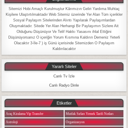
Sitemizi Hobi Amaçlı Kurulmuştur Kârımızın Geliri Yardıma Muhtaç
Kişilere Ulaştırtılmaktadır Web Sitemiz üzerinde Yer Alan Tüm içerikler
Sosyal Paylaşım Sitelerinden Alıntı Yapılarak Paylaşımlardan
Oluşmaktadır. Sitede Yer Alan Herhangi Bir Paylaşımın Sizlere Ait
Olduğunu Düşünüyor Ve Telif Hakkı Yasasını ihlal Ettiğini
Düşünüyorsanız O içeriğin Yorum Kısmına Kaldırın Demeniz Yeterli
Olacaktır 3-İle-7 ) iş Günü içerisinde Sitemizden O Paylaşım
Kaldırılacaktır
Yararlı Siteler
Canlı Tv İzle
Canlı Radyo Dinle
Etiketler
Araç Kiralama Vip Transfer
Mutfak Sırları Yemek Tarifi Notları
Astroloji
Organizasyon