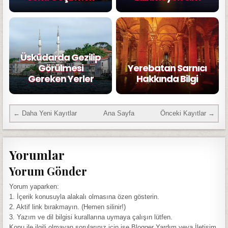
Üsküdarda Gezilip
Görülmesi
Yerebatan Sarnıcı
Gereken Yerler
Hakkında Bilgi
← Daha Yeni Kayıtlar
Ana Sayfa
Önceki Kayıtlar →
Yorumlar
Yorum Gönder
Yorum yaparken:
1. İçerik konusuyla alakalı olmasına özen gösterin.
2. Aktif link bırakmayın. (Hemen silinir!)
3. Yazım ve dil bilgisi kurallarına uymaya çalışın lütfen.
Konu ile ilgili olmayan sorularınız için ise Blogger Yardım veya İletişim