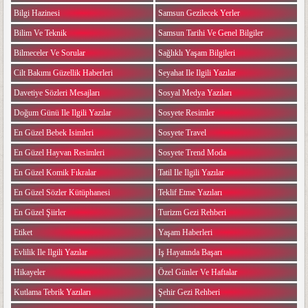
Bilgi Hazinesi
Samsun Gezilecek Yerler
Bilim Ve Teknik
Samsun Tarihi Ve Genel Bilgiler
Bilmeceler Ve Sorular
Sağlıklı Yaşam Bilgileri
Cilt Bakımı Güzellik Haberleri
Seyahat Ile Ilgili Yazılar
Davetiye Sözleri Mesajları
Sosyal Medya Yazıları
Doğum Günü Ile Ilgili Yazılar
Sosyete Resimler
En Güzel Bebek Isimleri
Sosyete Travel
En Güzel Hayvan Resimleri
Sosyete Trend Moda
En Güzel Komik Fıkralar
Tatil Ile Ilgili Yazılar
En Güzel Sözler Kütüphanesi
Teklif Etme Yazıları
En Güzel Şiirler
Turizm Gezi Rehberi
Etiket
Yaşam Haberleri
Evlilik Ile Ilgili Yazılar
Iş Hayatında Başarı
Hikayeler
Özel Günler Ve Haftalar
Kutlama Tebrik Yazıları
Şehir Gezi Rehberi