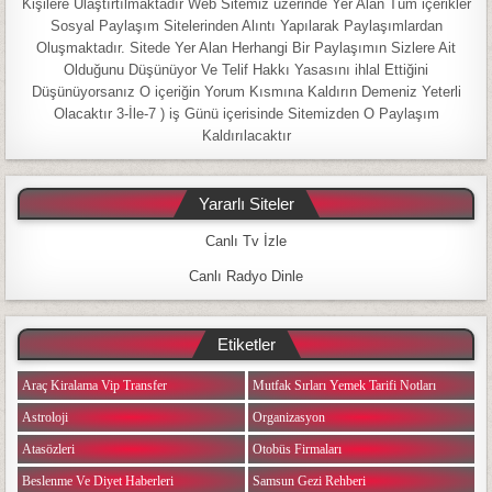
Kişilere Ulaştırtılmaktadır Web Sitemiz üzerinde Yer Alan Tüm içerikler
Sosyal Paylaşım Sitelerinden Alıntı Yapılarak Paylaşımlardan
Oluşmaktadır. Sitede Yer Alan Herhangi Bir Paylaşımın Sizlere Ait
Olduğunu Düşünüyor Ve Telif Hakkı Yasasını ihlal Ettiğini
Düşünüyorsanız O içeriğin Yorum Kısmına Kaldırın Demeniz Yeterli
Olacaktır 3-İle-7 ) iş Günü içerisinde Sitemizden O Paylaşım
Kaldırılacaktır
Yararlı Siteler
Canlı Tv İzle
Canlı Radyo Dinle
Etiketler
Araç Kiralama Vip Transfer
Mutfak Sırları Yemek Tarifi Notları
Astroloji
Organizasyon
Atasözleri
Otobüs Firmaları
Beslenme Ve Diyet Haberleri
Samsun Gezi Rehberi