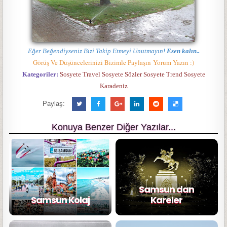
Eğer Beğendiyseniz Bizi Takip Etmeyi Unutmayın!
Esen kalın..
Görüş Ve Düşüncelerinizi Bizimle Paylaşın Yorum Yazın :)
Kategoriler:
Sosyete Travel Sosyete Sözler Sosyete Trend Sosyete
Karadeniz
Paylaş:
Konuya Benzer Diğer Yazılar...
Samsun dan
Samsun Kolaj
Kareler