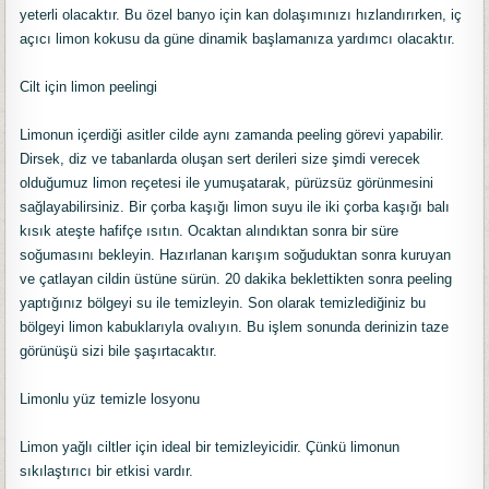
yeterli olacaktır. Bu özel banyo için kan dolaşımınızı hızlandırırken, iç
açıcı limon kokusu da güne dinamik başlamanıza yardımcı olacaktır.
Cilt için limon peelingi
Limonun içerdiği asitler cilde aynı zamanda peeling görevi yapabilir.
Dirsek, diz ve tabanlarda oluşan sert derileri size şimdi verecek
olduğumuz limon reçetesi ile yumuşatarak, pürüzsüz görünmesini
sağlayabilirsiniz. Bir çorba kaşığı limon suyu ile iki çorba kaşığı balı
kısık ateşte hafifçe ısıtın. Ocaktan alındıktan sonra bir süre
soğumasını bekleyin. Hazırlanan karışım soğuduktan sonra kuruyan
ve çatlayan cildin üstüne sürün. 20 dakika beklettikten sonra peeling
yaptığınız bölgeyi su ile temizleyin. Son olarak temizlediğiniz bu
bölgeyi limon kabuklarıyla ovalıyın. Bu işlem sonunda derinizin taze
görünüşü sizi bile şaşırtacaktır.
Limonlu yüz temizle losyonu
Limon yağlı ciltler için ideal bir temizleyicidir. Çünkü limonun
sıkılaştırıcı bir etkisi vardır.