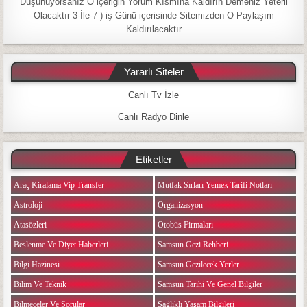
Düşünüyorsanız O içeriğin Yorum Kısmına Kaldırın Demeniz Yeterli
Olacaktır 3-İle-7 ) iş Günü içerisinde Sitemizden O Paylaşım
Kaldırılacaktır
Yararlı Siteler
Canlı Tv İzle
Canlı Radyo Dinle
Etiketler
Araç Kiralama Vip Transfer
Mutfak Sırları Yemek Tarifi Notları
Astroloji
Organizasyon
Atasözleri
Otobüs Firmaları
Beslenme Ve Diyet Haberleri
Samsun Gezi Rehberi
Bilgi Hazinesi
Samsun Gezilecek Yerler
Bilim Ve Teknik
Samsun Tarihi Ve Genel Bilgiler
Bilmeceler Ve Sorular
Sağlıklı Yaşam Bilgileri