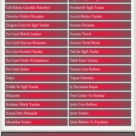
Cilt Bakımı Güzellik Haberleri
Seyahat Ile Ilgili Yazılar
Davetiye Sözleri Mesajları
Sosyal Medya Yazıları
Doğum Günü Ile Ilgili Yazılar
Sosyete Resimler
En Güzel Bebek Isimleri
Sosyete Travel
En Güzel Hayvan Resimleri
Sosyete Trend Moda
En Güzel Komik Fıkralar
Tatil Ile Ilgili Yazılar
En Güzel Sözler Kütüphanesi
Teklif Etme Yazıları
En Güzel Şiirler
Turizm Gezi Rehberi
Etiket
Yaşam Haberleri
Evlilik Ile Ilgili Yazılar
Iş Hayatında Başarı
Hikayeler
Özel Günler Ve Haftalar
Kutlama Tebrik Yazıları
Şehir Gezi Rehberi
Kutsal Dini Mekanlar
Şehir Sözleri
Memleket Sözleri
Şifalı Bitkiler Ve Faydaları