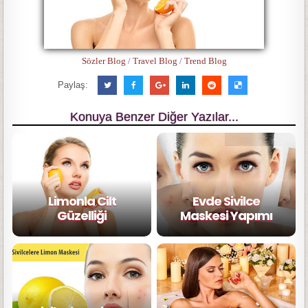
Sözler Blog
/
Travel Blog
/
Trend Blog
Paylaş:
Konuya Benzer Diğer Yazılar...
Limonla Cilt
Evde Sivilce
Güzelliği
Maskesi Yapımı