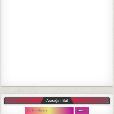
Aradığını Bul
S