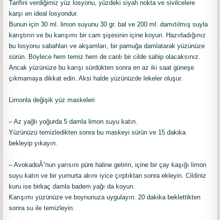
Tarifini verdiğimiz yüz losyonu, yüzdeki siyah nokta ve sivilcelere
karşı en ideal losyondur.
Bunun için 30 ml. limon suyunu 30 gr. bal ve 200 ml. damıtılmış suyla
karıştırın ve bu karışımı bir cam şişesinin içine koyun. Hazırladığınız
bu losyonu sabahları ve akşamları, bir pamuğa damlatarak yüzünüze
sürün. Böylece hem temiz hem de canlı bir cilde sahip olacaksınız.
Ancak yüzünüze bu karışı sürdükten sonra en az iki saat güneşe
çıkmamaya dikkat edin. Aksi halde yüzünüzde lekeler oluşur.
Limonla değişik yüz maskeleri
– Az yağlı yoğurda 5 damla limon suyu katın.
Yüzünüzü temizledikten sonra bu maskeyi sürün ve 15 dakika
bekleyip yıkayın.
– AvokadoÂ”nun yarısını püre haline getirin, içine bir çay kaşığı limon
suyu katın ve bir yumurta akını iyice çırptıktan sonra ekleyin. Cildiniz
kuru ise birkaç damla badem yağı da koyun.
Karışımı yüzünüze ve boynunuza uygulayın. 20 dakika beklettikten
sonra su ile temizleyin.