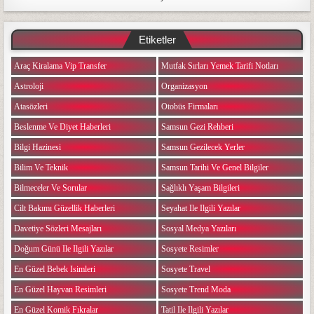
Etiketler
Araç Kiralama Vip Transfer
Mutfak Sırları Yemek Tarifi Notları
Astroloji
Organizasyon
Atasözleri
Otobüs Firmaları
Beslenme Ve Diyet Haberleri
Samsun Gezi Rehberi
Bilgi Hazinesi
Samsun Gezilecek Yerler
Bilim Ve Teknik
Samsun Tarihi Ve Genel Bilgiler
Bilmeceler Ve Sorular
Sağlıklı Yaşam Bilgileri
Cilt Bakımı Güzellik Haberleri
Seyahat Ile Ilgili Yazılar
Davetiye Sözleri Mesajları
Sosyal Medya Yazıları
Doğum Günü Ile Ilgili Yazılar
Sosyete Resimler
En Güzel Bebek Isimleri
Sosyete Travel
En Güzel Hayvan Resimleri
Sosyete Trend Moda
En Güzel Komik Fıkralar
Tatil Ile Ilgili Yazılar