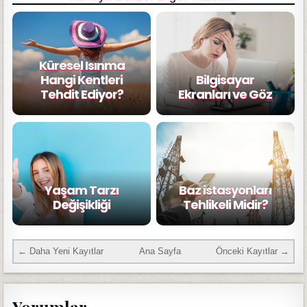
Küresel Isınma
Hangi Kentleri
Bilgisayar
Tehdit Ediyor?
Ekranları ve Göz
Yaşam Tarzı
Baz istasyonları
Değişikliği
Tehlikeli Midir?
← Daha Yeni Kayıtlar
Ana Sayfa
Önceki Kayıtlar →
Yorumlar