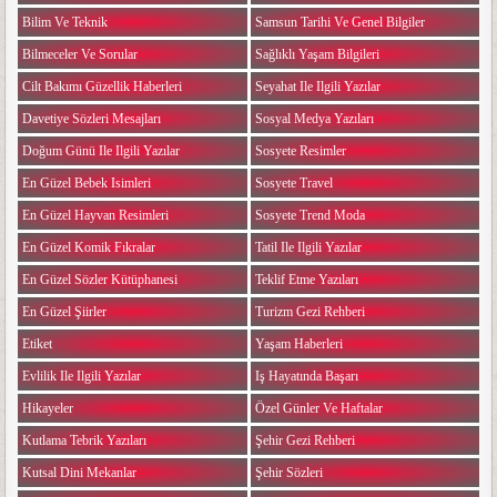
Bilim Ve Teknik
Samsun Tarihi Ve Genel Bilgiler
Bilmeceler Ve Sorular
Sağlıklı Yaşam Bilgileri
Cilt Bakımı Güzellik Haberleri
Seyahat Ile Ilgili Yazılar
Davetiye Sözleri Mesajları
Sosyal Medya Yazıları
Doğum Günü Ile Ilgili Yazılar
Sosyete Resimler
En Güzel Bebek Isimleri
Sosyete Travel
En Güzel Hayvan Resimleri
Sosyete Trend Moda
En Güzel Komik Fıkralar
Tatil Ile Ilgili Yazılar
En Güzel Sözler Kütüphanesi
Teklif Etme Yazıları
En Güzel Şiirler
Turizm Gezi Rehberi
Etiket
Yaşam Haberleri
Evlilik Ile Ilgili Yazılar
Iş Hayatında Başarı
Hikayeler
Özel Günler Ve Haftalar
Kutlama Tebrik Yazıları
Şehir Gezi Rehberi
Kutsal Dini Mekanlar
Şehir Sözleri