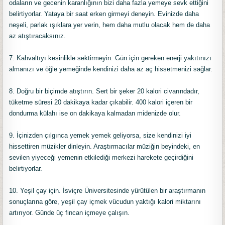
odaların ve gecenin karanlığının bizi daha fazla yemeye sevk ettiğini
belirtiyorlar. Yataya bir saat erken girmeyi deneyin. Evinizde daha
neşeli, parlak ışıklara yer verin, hem daha mutlu olacak hem de daha
az atıştıracaksınız.
7. Kahvaltıyı kesinlikle sektirmeyin. Gün için gereken enerji yakıtınızı
almanızı ve öğle yemeğinde kendinizi daha az aç hissetmenizi sağlar.
8. Doğru bir biçimde atıştırın. Sert bir şeker 20 kalori civarındadır,
tüketme süresi 20 dakikaya kadar çıkabilir. 400 kalori içeren bir
dondurma külahı ise on dakikaya kalmadan midenizde olur.
9. İçinizden çılgınca yemek yemek geliyorsa, size kendinizi iyi
hissettiren müzikler dinleyin. Araştırmacılar müziğin beyindeki, en
sevilen yiyeceği yemenin etkilediği merkezi harekete geçirdiğini
belirtiyorlar.
10. Yeşil çay için. İsviçre Üniversitesinde yürütülen bir araştırmanın
sonuçlarına göre, yeşil çay içmek vücudun yaktığı kalori miktarını
artırıyor. Günde üç fincan içmeye çalışın.