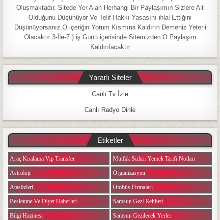
Oluşmaktadır. Sitede Yer Alan Herhangi Bir Paylaşımın Sizlere Ait
Olduğunu Düşünüyor Ve Telif Hakkı Yasasını ihlal Ettiğini
Düşünüyorsanız O içeriğin Yorum Kısmına Kaldırın Demeniz Yeterli
Olacaktır 3-İle-7 ) iş Günü içerisinde Sitemizden O Paylaşım
Kaldırılacaktır
Yararlı Siteler
Canlı Tv İzle
Canlı Radyo Dinle
Etiketler
Araç Kiralama Vip Transfer
Mutfak Sırları Yemek Tarifi Notları
Astroloji
Organizasyon
Atasözleri
Otobüs Firmaları
Beslenme Ve Diyet Haberleri
Samsun Gezi Rehberi
Bilgi Hazinesi
Samsun Gezilecek Yerler