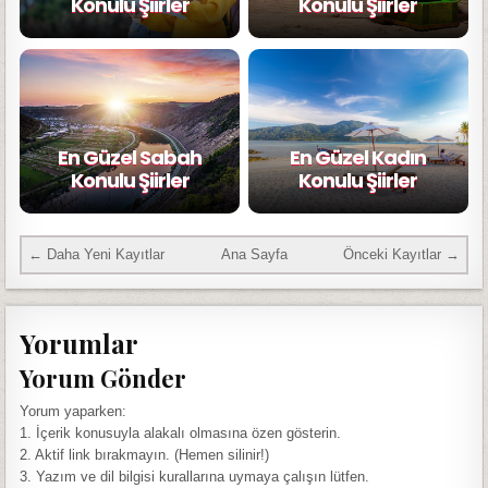
Konulu Şiirler
Konulu Şiirler
En Güzel Sabah
En Güzel Kadın
Konulu Şiirler
Konulu Şiirler
← Daha Yeni Kayıtlar
Ana Sayfa
Önceki Kayıtlar →
Yorumlar
Yorum Gönder
Yorum yaparken:
1. İçerik konusuyla alakalı olmasına özen gösterin.
2. Aktif link bırakmayın. (Hemen silinir!)
3. Yazım ve dil bilgisi kurallarına uymaya çalışın lütfen.