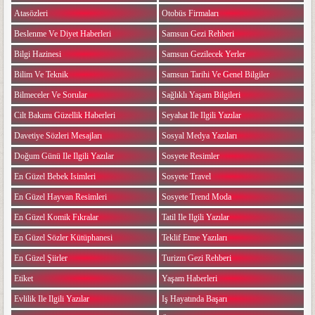
Atasözleri
Otobüs Firmaları
Beslenme Ve Diyet Haberleri
Samsun Gezi Rehberi
Bilgi Hazinesi
Samsun Gezilecek Yerler
Bilim Ve Teknik
Samsun Tarihi Ve Genel Bilgiler
Bilmeceler Ve Sorular
Sağlıklı Yaşam Bilgileri
Cilt Bakımı Güzellik Haberleri
Seyahat Ile Ilgili Yazılar
Davetiye Sözleri Mesajları
Sosyal Medya Yazıları
Doğum Günü Ile Ilgili Yazılar
Sosyete Resimler
En Güzel Bebek Isimleri
Sosyete Travel
En Güzel Hayvan Resimleri
Sosyete Trend Moda
En Güzel Komik Fıkralar
Tatil Ile Ilgili Yazılar
En Güzel Sözler Kütüphanesi
Teklif Etme Yazıları
En Güzel Şiirler
Turizm Gezi Rehberi
Etiket
Yaşam Haberleri
Evlilik Ile Ilgili Yazılar
Iş Hayatında Başarı