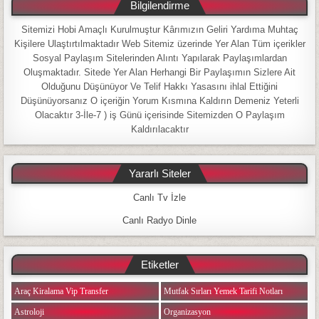
Bilgilendirme
Sitemizi Hobi Amaçlı Kurulmuştur Kârımızın Geliri Yardıma Muhtaç
Kişilere Ulaştırtılmaktadır Web Sitemiz üzerinde Yer Alan Tüm içerikler
Sosyal Paylaşım Sitelerinden Alıntı Yapılarak Paylaşımlardan
Oluşmaktadır. Sitede Yer Alan Herhangi Bir Paylaşımın Sizlere Ait
Olduğunu Düşünüyor Ve Telif Hakkı Yasasını ihlal Ettiğini
Düşünüyorsanız O içeriğin Yorum Kısmına Kaldırın Demeniz Yeterli
Olacaktır 3-İle-7 ) iş Günü içerisinde Sitemizden O Paylaşım
Kaldırılacaktır
Yararlı Siteler
Canlı Tv İzle
Canlı Radyo Dinle
Etiketler
Araç Kiralama Vip Transfer
Mutfak Sırları Yemek Tarifi Notları
Astroloji
Organizasyon