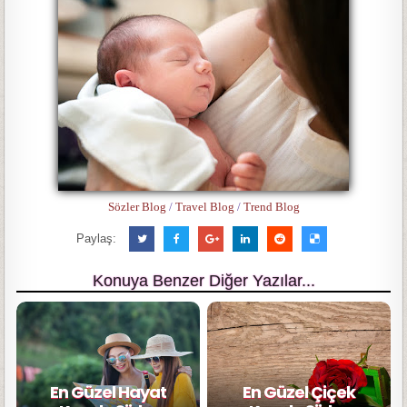
Sözler Blog
/
Travel Blog
/
Trend Blog
Paylaş:
Konuya Benzer Diğer Yazılar...
En Güzel Hayat
En Güzel Çiçek