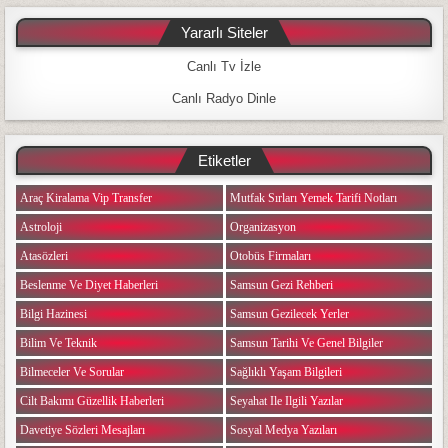
Yararlı Siteler
Canlı Tv İzle
Canlı Radyo Dinle
Etiketler
Araç Kiralama Vip Transfer
Mutfak Sırları Yemek Tarifi Notları
Astroloji
Organizasyon
Atasözleri
Otobüs Firmaları
Beslenme Ve Diyet Haberleri
Samsun Gezi Rehberi
Bilgi Hazinesi
Samsun Gezilecek Yerler
Bilim Ve Teknik
Samsun Tarihi Ve Genel Bilgiler
Bilmeceler Ve Sorular
Sağlıklı Yaşam Bilgileri
Cilt Bakımı Güzellik Haberleri
Seyahat Ile Ilgili Yazılar
Davetiye Sözleri Mesajları
Sosyal Medya Yazıları