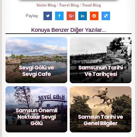
Sözler Blog
/
Travel Blog
/
Trend Blog
Paylaş:
Konuya Benzer Diğer Yazılar...
Sevgi Gölü ve
Samsunun Tarihi
Sevgi Cafe
Ve Tarihçesi
Samsun Önemli
Noktalar Sevgi
Samsun Tarihi ve
Gölü
Genel Bilgiler