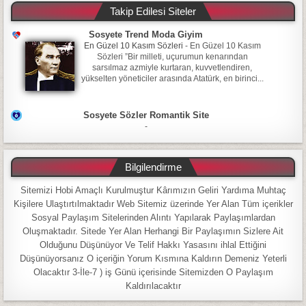
Takip Edilesi Siteler
Sosyete Trend Moda Giyim
En Güzel 10 Kasım Sözleri
-
En Güzel 10 Kasım
Sözleri ”Bir milleti, uçurumun kenarından
sarsılmaz azmiyle kurtaran, kuvvetlendiren,
yükselten yöneticiler arasında Atatürk, en birinci...
Sosyete Sözler Romantik Site
-
Bilgilendirme
Sitemizi Hobi Amaçlı Kurulmuştur Kârımızın Geliri Yardıma Muhtaç
Kişilere Ulaştırtılmaktadır Web Sitemiz üzerinde Yer Alan Tüm içerikler
Sosyal Paylaşım Sitelerinden Alıntı Yapılarak Paylaşımlardan
Oluşmaktadır. Sitede Yer Alan Herhangi Bir Paylaşımın Sizlere Ait
Olduğunu Düşünüyor Ve Telif Hakkı Yasasını ihlal Ettiğini
Düşünüyorsanız O içeriğin Yorum Kısmına Kaldırın Demeniz Yeterli
Olacaktır 3-İle-7 ) iş Günü içerisinde Sitemizden O Paylaşım
Kaldırılacaktır