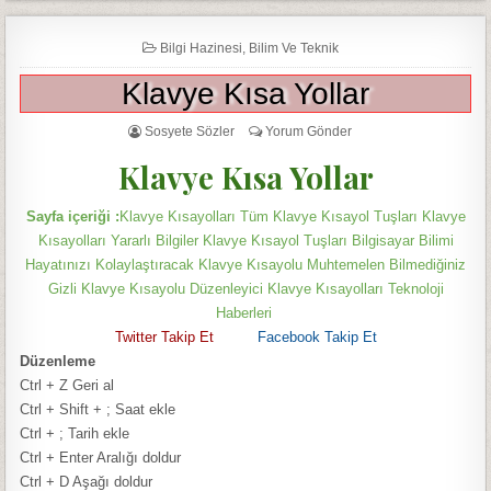
Bilgi Hazinesi
,
Bilim Ve Teknik
Klavye Kısa Yollar
Sosyete Sözler
Yorum Gönder
Klavye Kısa Yollar
Sayfa içeriği :
Klavye Kısayolları Tüm Klavye Kısayol Tuşları Klavye
Kısayolları Yararlı Bilgiler Klavye Kısayol Tuşları Bilgisayar Bilimi
Hayatınızı Kolaylaştıracak Klavye Kısayolu Muhtemelen Bilmediğiniz
Gizli Klavye Kısayolu Düzenleyici Klavye Kısayolları Teknoloji
Haberleri
Twitter T
akip Et
Facebook Takip Et
Düzenleme
Ctrl + Z
Geri al
Ctrl + Shift + ;
Saat ekle
Ctrl + ;
Tarih ekle
Ctrl + Enter
Aralığı doldur
Ctrl + D
Aşağı doldur