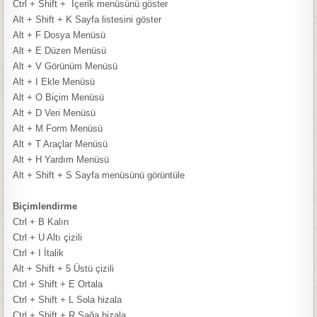
Ctrl + Shift +
İçerik menüsünü göster
Alt + Shift + K
Sayfa listesini göster
Alt + F
Dosya Menüsü
Alt + E
Düzen Menüsü
Alt + V
Görünüm Menüsü
Alt + I
Ekle Menüsü
Alt + O
Biçim Menüsü
Alt + D
Veri Menüsü
Alt + M
Form Menüsü
Alt + T
Araçlar Menüsü
Alt + H
Yardım Menüsü
Alt + Shift + S
Sayfa menüsünü görüntüle
Biçimlendirme
Ctrl + B
Kalın
Ctrl + U
Altı çizili
Ctrl + I
İtalik
Alt + Shift + 5
Üstü çizili
Ctrl + Shift + E
Ortala
Ctrl + Shift + L
Sola hizala
Ctrl + Shift + R
Sağa hizala