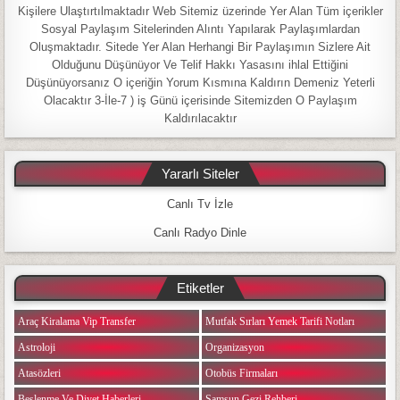
Kişilere Ulaştırtılmaktadır Web Sitemiz üzerinde Yer Alan Tüm içerikler
Sosyal Paylaşım Sitelerinden Alıntı Yapılarak Paylaşımlardan
Oluşmaktadır. Sitede Yer Alan Herhangi Bir Paylaşımın Sizlere Ait
Olduğunu Düşünüyor Ve Telif Hakkı Yasasını ihlal Ettiğini
Düşünüyorsanız O içeriğin Yorum Kısmına Kaldırın Demeniz Yeterli
Olacaktır 3-İle-7 ) iş Günü içerisinde Sitemizden O Paylaşım
Kaldırılacaktır
Yararlı Siteler
Canlı Tv İzle
Canlı Radyo Dinle
Etiketler
Araç Kiralama Vip Transfer
Mutfak Sırları Yemek Tarifi Notları
Astroloji
Organizasyon
Atasözleri
Otobüs Firmaları
Beslenme Ve Diyet Haberleri
Samsun Gezi Rehberi