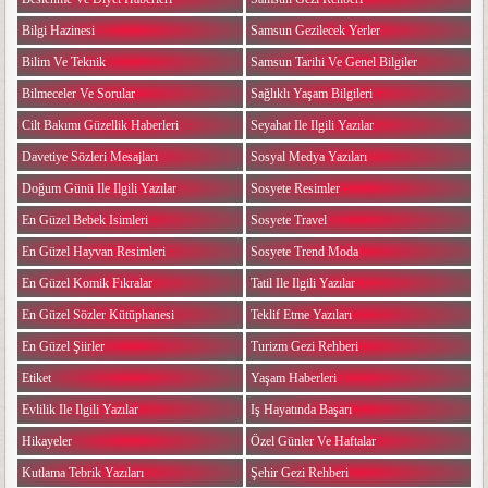
Bilgi Hazinesi
Samsun Gezilecek Yerler
Bilim Ve Teknik
Samsun Tarihi Ve Genel Bilgiler
Bilmeceler Ve Sorular
Sağlıklı Yaşam Bilgileri
Cilt Bakımı Güzellik Haberleri
Seyahat Ile Ilgili Yazılar
Davetiye Sözleri Mesajları
Sosyal Medya Yazıları
Doğum Günü Ile Ilgili Yazılar
Sosyete Resimler
En Güzel Bebek Isimleri
Sosyete Travel
En Güzel Hayvan Resimleri
Sosyete Trend Moda
En Güzel Komik Fıkralar
Tatil Ile Ilgili Yazılar
En Güzel Sözler Kütüphanesi
Teklif Etme Yazıları
En Güzel Şiirler
Turizm Gezi Rehberi
Etiket
Yaşam Haberleri
Evlilik Ile Ilgili Yazılar
Iş Hayatında Başarı
Hikayeler
Özel Günler Ve Haftalar
Kutlama Tebrik Yazıları
Şehir Gezi Rehberi