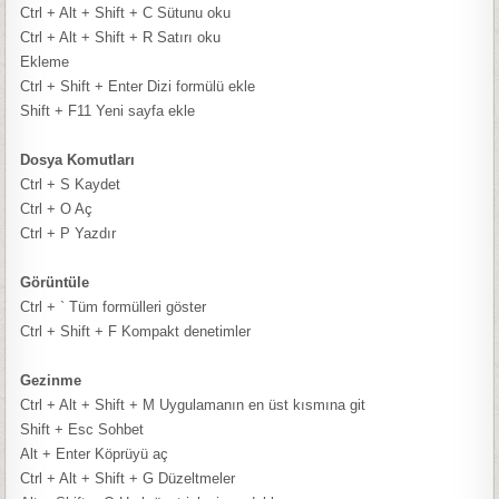
Ctrl + Alt + Shift + C
Sütunu oku
Ctrl + Alt + Shift + R
Satırı oku
Ekleme
Ctrl + Shift + Enter
Dizi formülü ekle
Shift + F11
Yeni sayfa ekle
Dosya Komutları
Ctrl + S
Kaydet
Ctrl + O
Aç
Ctrl + P
Yazdır
Görüntüle
Ctrl + `
Tüm formülleri göster
Ctrl + Shift + F
Kompakt denetimler
Gezinme
Ctrl + Alt + Shift + M
Uygulamanın en üst kısmına git
Shift + Esc
Sohbet
Alt + Enter
Köprüyü aç
Ctrl + Alt + Shift + G
Düzeltmeler