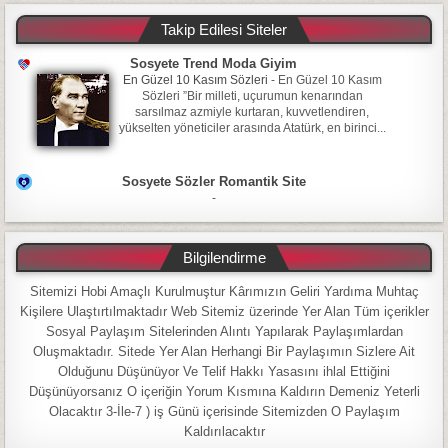
Takip Edilesi Siteler
Sosyete Trend Moda Giyim
En Güzel 10 Kasım Sözleri
-
En Güzel 10 Kasım
Sözleri ”Bir milleti, uçurumun kenarından
sarsılmaz azmiyle kurtaran, kuvvetlendiren,
yükselten yöneticiler arasında Atatürk, en birinci...
Sosyete Sözler Romantik Site
-
Bilgilendirme
Sitemizi Hobi Amaçlı Kurulmuştur Kârımızın Geliri Yardıma Muhtaç
Kişilere Ulaştırtılmaktadır Web Sitemiz üzerinde Yer Alan Tüm içerikler
Sosyal Paylaşım Sitelerinden Alıntı Yapılarak Paylaşımlardan
Oluşmaktadır. Sitede Yer Alan Herhangi Bir Paylaşımın Sizlere Ait
Olduğunu Düşünüyor Ve Telif Hakkı Yasasını ihlal Ettiğini
Düşünüyorsanız O içeriğin Yorum Kısmına Kaldırın Demeniz Yeterli
Olacaktır 3-İle-7 ) iş Günü içerisinde Sitemizden O Paylaşım
Kaldırılacaktır