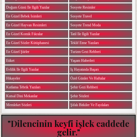
Doğum Günü Ile Ilgili Yazılar
Sosyete Resimler
En Güzel Bebek Isimleri
Sosyete Travel
En Güzel Hayvan Resimleri
Sosyete Trend Moda
En Güzel Komik Fıkralar
Tatil Ile Ilgili Yazılar
En Güzel Sözler Kütüphanesi
Teklif Etme Yazıları
En Güzel Şiirler
Turizm Gezi Rehberi
Etiket
Yaşam Haberleri
Evlilik Ile Ilgili Yazılar
Iş Hayatında Başarı
Hikayeler
Özel Günler Ve Haftalar
Kutlama Tebrik Yazıları
Şehir Gezi Rehberi
Kutsal Dini Mekanlar
Şehir Sözleri
Memleket Sözleri
Şifalı Bitkiler Ve Faydaları
"Dilencinin keyfi işlek caddede
gelir."