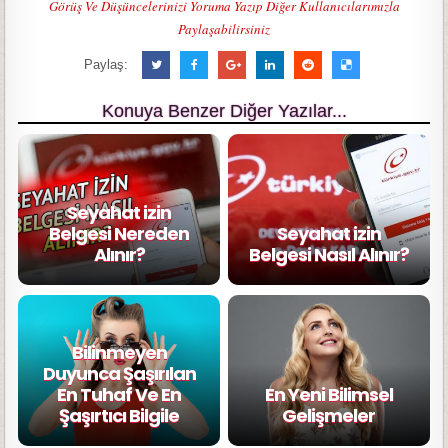
Görüş Ve Düşüncelerinizi Yoruma Yazıp Diğer Kullanıcılarımızla
Paylaşabilirsiniz
Paylaş:
Konuya Benzer Diğer Yazılar...
Seyahat izin
Belgesi Nereden
Seyahat izin
Alınır?
Belgesi Nasıl Alınır?
Bilinmeyen
Duyunca Şaşırılan
En Tuhaf Ve En
En Yeni Bilimsel
Şaşırtıcı Bilgile
Gelişmeler