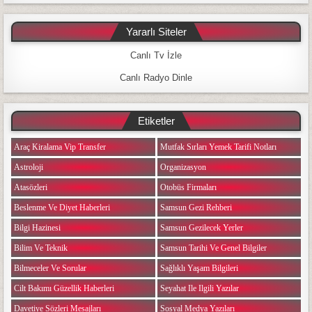
Yararlı Siteler
Canlı Tv İzle
Canlı Radyo Dinle
Etiketler
Araç Kiralama Vip Transfer
Mutfak Sırları Yemek Tarifi Notları
Astroloji
Organizasyon
Atasözleri
Otobüs Firmaları
Beslenme Ve Diyet Haberleri
Samsun Gezi Rehberi
Bilgi Hazinesi
Samsun Gezilecek Yerler
Bilim Ve Teknik
Samsun Tarihi Ve Genel Bilgiler
Bilmeceler Ve Sorular
Sağlıklı Yaşam Bilgileri
Cilt Bakımı Güzellik Haberleri
Seyahat Ile Ilgili Yazılar
Davetiye Sözleri Mesajları
Sosyal Medya Yazıları