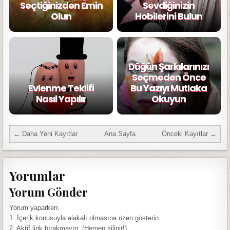
Seçtiğinizden Emin
Sevdiğinizin
Olun
Hobilerini Bulun
Düğün Şarkılarınızı
Seçmeden Önce
Evlenme Teklifi
Bu Yazıyı Mutlaka
Nasıl Yapılır
Okuyun
← Daha Yeni Kayıtlar
Ana Sayfa
Önceki Kayıtlar →
Yorumlar
Yorum Gönder
Yorum yaparken:
1. İçerik konusuyla alakalı olmasına özen gösterin.
2. Aktif link bırakmayın. (Hemen silinir!)