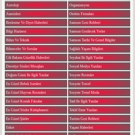
Astroloji
Organizasyon
Atasözleri
Otobüs Firmaları
Beslenme Ve Diyet Haberleri
Samsun Gezi Rehberi
Bilgi Hazinesi
Samsun Gezilecek Yerler
Bilim Ve Teknik
Samsun Tarihi Ve Genel Bilgiler
Bilmeceler Ve Sorular
Sağlıklı Yaşam Bilgileri
Cilt Bakımı Güzellik Haberleri
Seyahat Ile Ilgili Yazılar
Davetiye Sözleri Mesajları
Sosyal Medya Yazıları
Doğum Günü Ile Ilgili Yazılar
Sosyete Resimler
En Güzel Bebek Isimleri
Sosyete Travel
En Güzel Hayvan Resimleri
Sosyete Trend Moda
En Güzel Komik Fıkralar
Tatil Ile Ilgili Yazılar
En Güzel Sözler Kütüphanesi
Teklif Etme Yazıları
En Güzel Şiirler
Turizm Gezi Rehberi
Etiket
Yaşam Haberleri