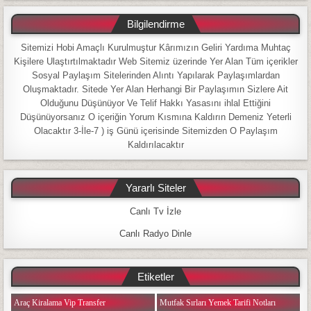
Bilgilendirme
Sitemizi Hobi Amaçlı Kurulmuştur Kârımızın Geliri Yardıma Muhtaç
Kişilere Ulaştırtılmaktadır Web Sitemiz üzerinde Yer Alan Tüm içerikler
Sosyal Paylaşım Sitelerinden Alıntı Yapılarak Paylaşımlardan
Oluşmaktadır. Sitede Yer Alan Herhangi Bir Paylaşımın Sizlere Ait
Olduğunu Düşünüyor Ve Telif Hakkı Yasasını ihlal Ettiğini
Düşünüyorsanız O içeriğin Yorum Kısmına Kaldırın Demeniz Yeterli
Olacaktır 3-İle-7 ) iş Günü içerisinde Sitemizden O Paylaşım
Kaldırılacaktır
Yararlı Siteler
Canlı Tv İzle
Canlı Radyo Dinle
Etiketler
Araç Kiralama Vip Transfer
Mutfak Sırları Yemek Tarifi Notları