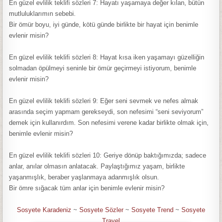
En güzel evlilik teklifi sözleri 7: Hayatı yaşamaya değer kılan, bütün
mutluluklarımın sebebi.
Bir ömür boyu, iyi günde, kötü günde birlikte bir hayat için benimle
evlenir misin?
En güzel evlilik teklifi sözleri 8: Hayat kısa iken yaşamayı güzelliğin
solmadan öpülmeyi seninle bir ömür geçirmeyi istiyorum, benimle
evlenir misin?
En güzel evlilik teklifi sözleri 9: Eğer seni sevmek ve nefes almak
arasında seçim yapmam gerekseydi, son nefesimi “seni seviyorum”
demek için kullanırdım. Son nefesimi verene kadar birlikte olmak için,
benimle evlenir misin?
En güzel evlilik teklifi sözleri 10: Geriye dönüp baktığımızda; sadece
anlar, anılar olmasın anlatacak. Paylaştığımız yaşam, birlikte
yaşanmışlık, beraber yaşlanmaya adanmışlık olsun.
Bir ömre sığacak tüm anlar için benimle evlenir misin?
Sosyete Karadeniz
~
Sosyete Sözler
~
Sosyete Trend
~
Sosyete
Travel