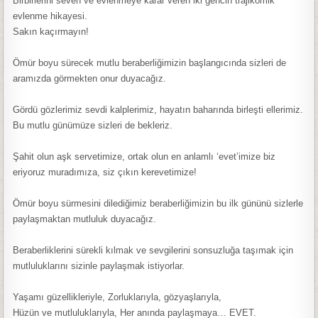
Birbirlerini seven ve evlenmeye karar veren iki gencin trajikomik
evlenme hikayesi.
Sakın kaçırmayın!
Ömür boyu sürecek mutlu beraberliğimizin başlangıcında sizleri de
aramızda görmekten onur duyacağız.
Gördü gözlerimiz sevdi kalplerimiz, hayatın baharında birleşti ellerimiz.
Bu mutlu günümüze sizleri de bekleriz.
Şahit olun aşk servetimize, ortak olun en anlamlı ‘evet’imize biz
eriyoruz muradımıza, siz çıkın kerevetimize!
Ömür boyu sürmesini dilediğimiz beraberliğimizin bu ilk gününü sizlerle
paylaşmaktan mutluluk duyacağız.
Beraberliklerini sürekli kılmak ve sevgilerini sonsuzluğa taşımak için
mutluluklarını sizinle paylaşmak istiyorlar.
Yaşamı güzellikleriyle, Zorluklarıyla, gözyaşlarıyla,
Hüzün ve mutluluklarıyla, Her anında paylaşmaya… EVET.