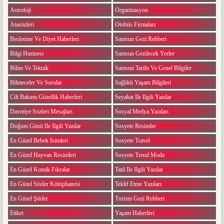
Astroloji
Organizasyon
Atasözleri
Otobüs Firmaları
Beslenme Ve Diyet Haberleri
Samsun Gezi Rehberi
Bilgi Hazinesi
Samsun Gezilecek Yerler
Bilim Ve Teknik
Samsun Tarihi Ve Genel Bilgiler
Bilmeceler Ve Sorular
Sağlıklı Yaşam Bilgileri
Cilt Bakımı Güzellik Haberleri
Seyahat Ile Ilgili Yazılar
Davetiye Sözleri Mesajları
Sosyal Medya Yazıları
Doğum Günü Ile Ilgili Yazılar
Sosyete Resimler
En Güzel Bebek Isimleri
Sosyete Travel
En Güzel Hayvan Resimleri
Sosyete Trend Moda
En Güzel Komik Fıkralar
Tatil Ile Ilgili Yazılar
En Güzel Sözler Kütüphanesi
Teklif Etme Yazıları
En Güzel Şiirler
Turizm Gezi Rehberi
Etiket
Yaşam Haberleri