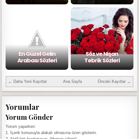
En Güzel Gelin
Söz ve Nişan
Arabası Sözleri
Tebrik Sözleri
← Daha Yeni Kayıtlar
Ana Sayfa
Önceki Kayıtlar →
Yorumlar
Yorum Gönder
Yorum yaparken:
1. İçerik konusuyla alakalı olmasına özen gösterin.
2. Aktif link bırakmayın. (Hemen silinir!)