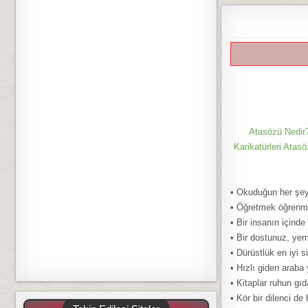
Atasözü Nedir?
Karikatürleri Atasö
• Okuduğun her şey
• Öğretmek öğrenme
• Bir insanın içind
• Bir dostunuz, yem
• Dürüstlük en iyi si
• Hızlı giden araba 
• Kitaplar ruhun gıd
• Kör bir dilenci d