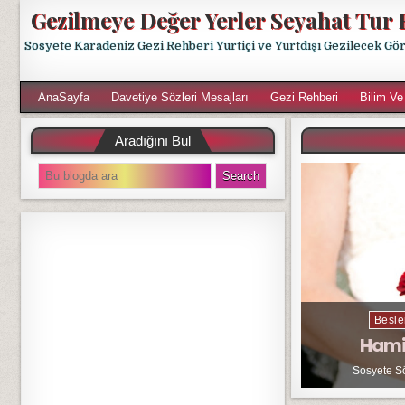
Gezilmeye Değer Yerler Seyahat Tur 
Sosyete Karadeniz Gezi Rehberi Yurtiçi ve Yurtdışı Gezilecek Gö
AnaSayfa
Davetiye Sözleri Mesajları
Gezi Rehberi
Bilim Ve
Aradığını Bul
S
e
a
r
c
h
f
o
r
Besle
:
Hami
Sosyete S