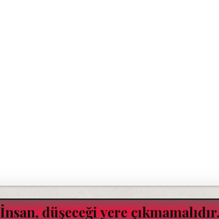
"İnsan, düşeceği yere çıkmamalıdır.