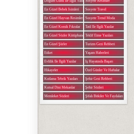
Doğum Günü Ile Ilgili Yazılar
Sosyete Resimler
En Güzel Bebek Isimleri
Sosyete Travel
En Güzel Hayvan Resimleri
Sosyete Trend Moda
En Güzel Komik Fıkralar
Tatil Ile Ilgili Yazılar
En Güzel Sözler Kütüphanesi
Teklif Etme Yazıları
En Güzel Şiirler
Turizm Gezi Rehberi
Etiket
Yaşam Haberleri
Evlilik Ile Ilgili Yazılar
Iş Hayatında Başarı
Hikayeler
Özel Günler Ve Haftalar
Kutlama Tebrik Yazıları
Şehir Gezi Rehberi
Kutsal Dini Mekanlar
Şehir Sözleri
Memleket Sözleri
Şifalı Bitkiler Ve Faydaları