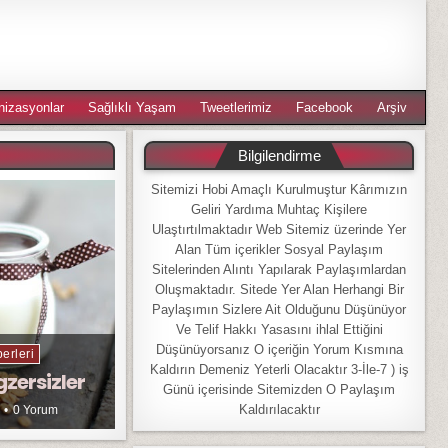
nizasyonlar
Sağlıklı Yaşam
Tweetlerimiz
Facebook
Arşiv
Bilgilendirme
Sitemizi Hobi Amaçlı Kurulmuştur Kârımızın
Geliri Yardıma Muhtaç Kişilere
Ulaştırtılmaktadır Web Sitemiz üzerinde Yer
Alan Tüm içerikler Sosyal Paylaşım
Sitelerinden Alıntı Yapılarak Paylaşımlardan
Oluşmaktadır. Sitede Yer Alan Herhangi Bir
Paylaşımın Sizlere Ait Olduğunu Düşünüyor
Ve Telif Hakkı Yasasını ihlal Ettiğini
Düşünüyorsanız O içeriğin Yorum Kısmına
erleri
Kaldırın Demeniz Yeterli Olacaktır 3-İle-7 ) iş
gzersizler
Günü içerisinde Sitemizden O Paylaşım
Kaldırılacaktır
0 Yorum