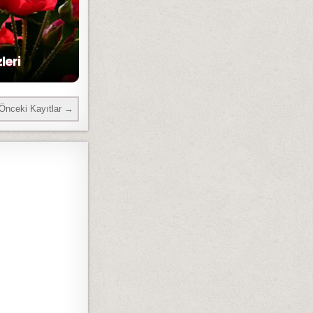
leri
Önceki Kayıtlar →