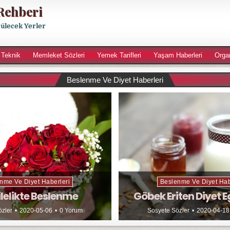
Rehberi
rülecek Yerler
 Teknik
Memleket Sözleri
Yemek Tarifleri
Yaşam Haberleri
Orga
Beslenme Ve Diyet Haberleri
nme Ve Diyet Haberleri
Beslenme Ve Diyet Hab
lelikte Beslenme
Göbek Eriten Diyet E
özler
2020-05-06
0 Yorum
Sosyete Sözler
2020-04-18