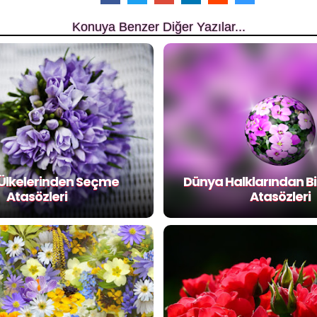
Konuya Benzer Diğer Yazılar...
Ülkelerinden Seçme
Dünya Halklarından Bil
Atasözleri
Atasözleri