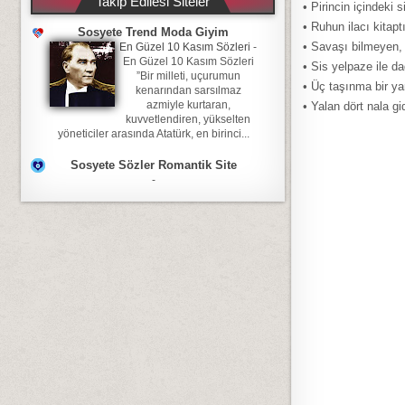
Takip Edilesi Siteler
• Pirincin içindeki
• Ruhun ilacı kitaptı
Sosyete Trend Moda Giyim
• Savaşı bilmeyen, 
En Güzel 10 Kasım Sözleri
-
En Güzel 10 Kasım Sözleri
• Sis yelpaze ile da
”Bir milleti, uçurumun
• Üç taşınma bir ya
kenarından sarsılmaz
azmiyle kurtaran,
• Yalan dört nala gi
kuvvetlendiren, yükselten
yöneticiler arasında Atatürk, en birinci...
Sosyete Sözler Romantik Site
-