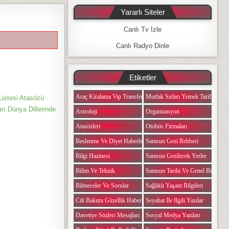
Yararlı Siteler
Canlı Tv İzle
Canlı Radyo Dinle
Etiketler
Araç Kiralama Vip Transfer
Mutfak Sırları Yemek Tarifi Notlar
Listesi Atasözü
arı Dünya Dillerinde
Astroloji
Organizasyon
Atasözleri
Otobüs Firmaları
Beslenme Ve Diyet Haberleri
Samsun Gezi Rehberi
Bilgi Hazinesi
Samsun Gezilecek Yerler
Bilim Ve Teknik
Samsun Tarihi Ve Genel Bilgiler
Bilmeceler Ve Sorular
Sağlıklı Yaşam Bilgileri
Cilt Bakımı Güzellik Haberleri
Seyahat Ile Ilgili Yazılar
Davetiye Sözleri Mesajları
Sosyal Medya Yazıları