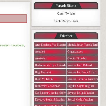
Yararlı Siteler
Canlı Tv İzle
Canlı Radyo Dinle
Etiketler
Araç Kiralama Vip Transfer
Mutfak Sırları Yemek Tarifi Notlar
esajları Facebook,
Astroloji
Organizasyon
Atasözleri
Otobüs Firmaları
Beslenme Ve Diyet Haberleri
Samsun Gezi Rehberi
Bilgi Hazinesi
Samsun Gezilecek Yerler
Bilim Ve Teknik
Samsun Tarihi Ve Genel Bilgiler
Bilmeceler Ve Sorular
Sağlıklı Yaşam Bilgileri
Cilt Bakımı Güzellik Haberleri
Seyahat Ile Ilgili Yazılar
Davetiye Sözleri Mesajları
Sosyal Medya Yazıları