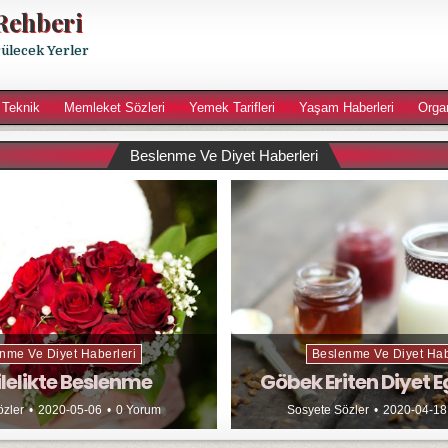
Rehberi
rülecek Yerler
 Teknik
Memleket Sözleri
Yemek Tarifleri
Yaşam Haberleri
Orga
Beslenme Ve Diyet Haberleri
nme Ve Diyet Haberleri
Beslenme Ve Diyet Hab
lelikte Beslenme
Göbek Eriten Diyet E
özler
2020-05-06
0 Yorum
Sosyete Sözler
2020-04-18