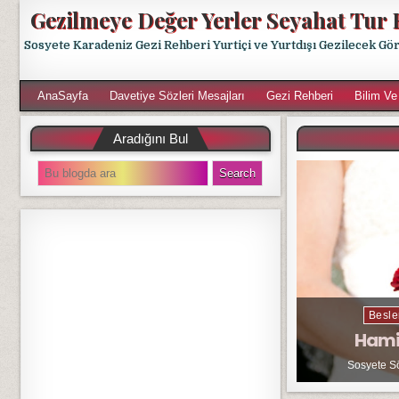
Gezilmeye Değer Yerler Seyahat Tur 
Sosyete Karadeniz Gezi Rehberi Yurtiçi ve Yurtdışı Gezilecek Gö
AnaSayfa
Davetiye Sözleri Mesajları
Gezi Rehberi
Bilim Ve
Aradığını Bul
S
e
a
r
c
h
f
o
r
Besle
:
Hami
Sosyete S