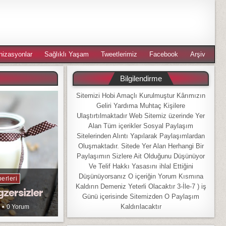
nizasyonlar
Sağlıklı Yaşam
Tweetlerimiz
Facebook
Arşiv
Bilgilendirme
Sitemizi Hobi Amaçlı Kurulmuştur Kârımızın
Geliri Yardıma Muhtaç Kişilere
Ulaştırtılmaktadır Web Sitemiz üzerinde Yer
Alan Tüm içerikler Sosyal Paylaşım
Sitelerinden Alıntı Yapılarak Paylaşımlardan
Oluşmaktadır. Sitede Yer Alan Herhangi Bir
Paylaşımın Sizlere Ait Olduğunu Düşünüyor
Ve Telif Hakkı Yasasını ihlal Ettiğini
Düşünüyorsanız O içeriğin Yorum Kısmına
erleri
Kaldırın Demeniz Yeterli Olacaktır 3-İle-7 ) iş
gzersizler
Günü içerisinde Sitemizden O Paylaşım
Kaldırılacaktır
0 Yorum