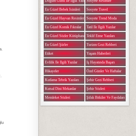
Doğum Günü Ile Ilgili Yazılar
Sosyete Resimler
En Güzel Bebek Isimleri
Sosyete Travel
En Güzel Hayvan Resimleri
Sosyete Trend Moda
En Güzel Komik Fıkralar
Tatil Ile Ilgili Yazılar
En Güzel Sözler Kütüphanesi
Teklif Etme Yazıları
En Güzel Şiirler
Turizm Gezi Rehberi
a.
Etiket
Yaşam Haberleri
Evlilik Ile Ilgili Yazılar
Iş Hayatında Başarı
Hikayeler
Özel Günler Ve Haftalar
z.
Kutlama Tebrik Yazıları
Şehir Gezi Rehberi
Kutsal Dini Mekanlar
Şehir Sözleri
Memleket Sözleri
Şifalı Bitkiler Ve Faydaları
ğlu