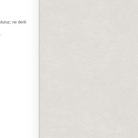
luruz; ne denli
r