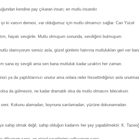
uğundan kendine pay çıkaran insan; en mutlu insandır.
e iyi ki varsın demesi, var olduğumuz için mutlu olmamızı sağlar. Can Yücel
tım, hayatı sevginle. Mutlu olmuşum sonunda, sevdiğimi bulmuşum.
lu olamıyorum sensiz asla, güzel günlerin hatırına mutlulukları geri ver ban
m sana ey sevgili ama sen bana mutluluk kadar uzaktın her zaman.
inizi ya da yaptıklarınızı unutur ama onlara neler hissettirdiğinizi asla unutma
olsa da gülmesini, ne kadar dramatik olsa da mutlu olmasını bileceksin.
 seni. Kokunu alamadan, boynuna sarılamadan, yüzüne dokunamadan.
e sahip olmak değil, sahip olduğun kadarını her şey yapabilmektir. K. Tazeo
rı diliyorum sana, en güzel sevgilerimi yolluyorum sana.