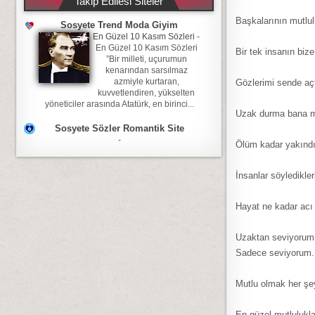
Takip Edilesi Siteler
Başkalarının mutlul
Sosyete Trend Moda Giyim
En Güzel 10 Kasım Sözleri
-
En Güzel 10 Kasım Sözleri
Bir tek insanın biz
”Bir milleti, uçurumun
kenarından sarsılmaz
azmiyle kurtaran,
Gözlerimi sende aç
kuvvetlendiren, yükselten
yöneticiler arasında Atatürk, en birinci...
Uzak durma bana mut
Sosyete Sözler Romantik Site
-
Ölüm kadar yakındı
İnsanlar söyledikler
Hayat ne kadar acı 
Uzaktan seviyorum
Sadece seviyorum.
Mutlu olmak her şey
En güzel mutlulukla