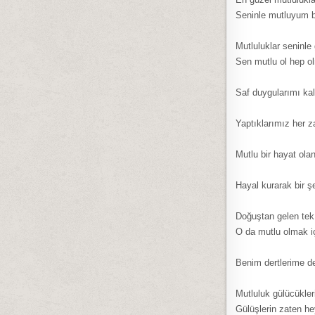
Seninle mutluyum b
Mutluluklar seninle
Sen mutlu ol hep o
Saf duygularımı kal
Yaptıklarımız her 
Mutlu bir hayat ola
Hayal kurarak bir ş
Doğuştan gelen tek b
O da mutlu olmak i
Benim dertlerime d
Mutluluk gülücükleri
Gülüşlerin zaten he