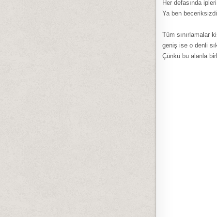
Her defasında ipler
Ya ben beceriksizd
Tüm sınırlamalar ki
geniş ise o denli s
Çünkü bu alanla bir