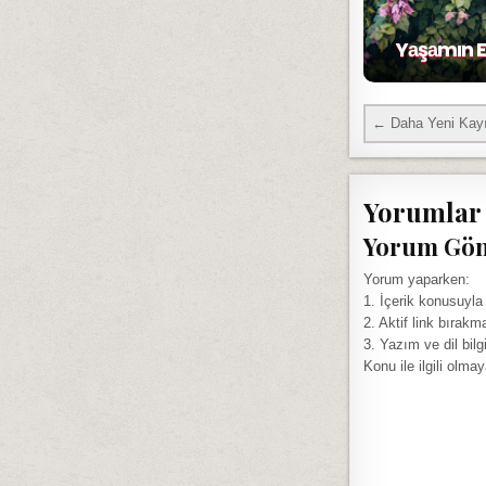
Yаşаmın E
← Daha Yeni Kayı
Yorumlar
Yorum Gö
Yorum yaparken:
1. İçerik konusuyla
2. Aktif link bırakm
3. Yazım ve dil bilg
Konu ile ilgili olma