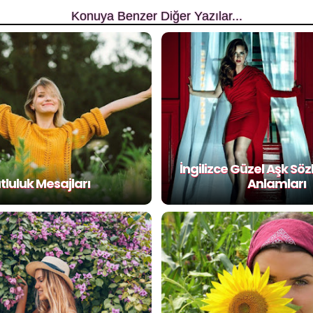
Konuya Benzer Diğer Yazılar...
İngilizce Güzel Aşk Söz
tluluk Mesajları
Anlamları