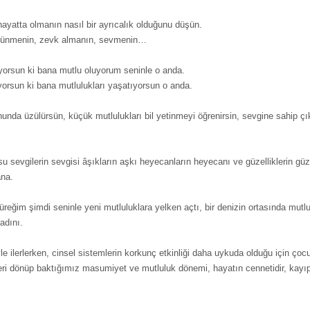
ayatta olmanın nasıl bir ayrıcalık olduğunu düşün.
şünmenin, zevk almanın, sevmenin…
yorsun ki bana mutlu oluyorum seninle o anda.
orsun ki bana mutlulukları yaşatıyorsun o anda.
nda üzülürsün, küçük mutlulukları bil yetinmeyi öğrenirsin, sevgine sahip çık
su sevgilerin sevgisi âşıkların aşkı heyecanların heyecanı ve güzelliklerin güz
ana.
reğim şimdi seninle yeni mutluluklara yelken açtı, bir denizin ortasında mutl
adını.
e ilerlerken, cinsel sistemlerin korkunç etkinliği daha uykuda olduğu için çoc
ri dönüp baktığımız masumiyet ve mutluluk dönemi, hayatın cennetidir, kayıp