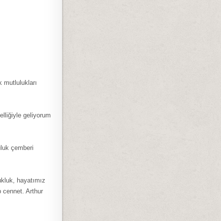
 mutlulukları
elliğiyle geliyorum
uluk çemberi
ukluk, hayatımız
 cennet. Arthur