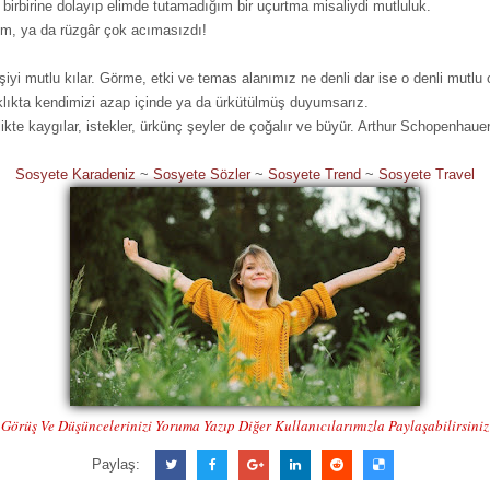
i birbirine dolayıp elimde tutamadığım bir uçurtma misaliydi mutluluk.
im, ya da rüzgâr çok acımasızdı!
şiyi mutlu kılar. Görme, etki ve temas alanımız ne denli dar ise o denli mutlu o
ıklıkta kendimizi azap içinde ya da ürkütülmüş duyumsarız.
likte kaygılar, istekler, ürkünç şeyler de çoğalır ve büyür. Arthur Schopenhaue
Sosyete Karadeniz
~
Sosyete Sözler
~
Sosyete Trend
~
Sosyete Travel
Görüş Ve Düşüncelerinizi Yoruma Yazıp Diğer Kullanıcılarımızla Paylaşabilirsiniz
Paylaş: