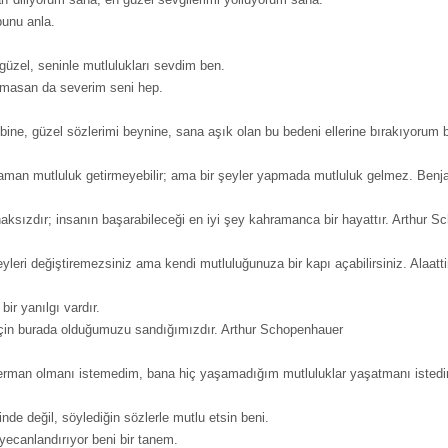
unu anla.
 güzel, seninle mutlulukları sevdim ben.
lmasan da severim seni hep.
bine, güzel sözlerimi beynine, sana aşık olan bu bedeni ellerine bırakıyorum b
zaman mutluluk getirmeyebilir; ama bir şeyler yapmada mutluluk gelmez. Benja
naksızdır; insanın başarabileceği en iyi şey kahramanca bir hayattır. Arthur 
eyleri değiştiremezsiniz ama kendi mutluluğunuza bir kapı açabilirsiniz. Alaatt
ir yanılgı vardır.
çin burada olduğumuzu sandığımızdır. Arthur Schopenhauer
erman olmanı istemedim, bana hiç yaşamadığım mutluluklar yaşatmanı istedim
nde değil, söylediğin sözlerle mutlu etsin beni.
yecanlandırıyor beni bir tanem.