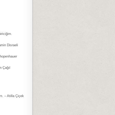
iriciğim.
min Disraeli
Schopenhauer
in Çağıl
. – Atilla Çiçek