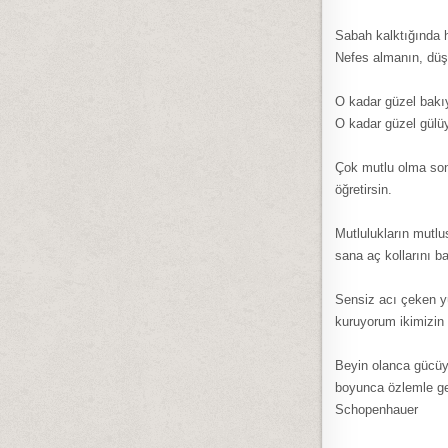
Sabah kalktığında h
Nefes almanın, dü
O kadar güzel bakı
O kadar güzel gülüy
Çok mutlu olma sonu
öğretirsin.
Mutlulukların mutlu
sana aç kollarını b
Sensiz acı çeken yü
kuruyorum ikimizin 
Beyin olanca gücüyl
boyunca özlemle ge
Schopenhauer