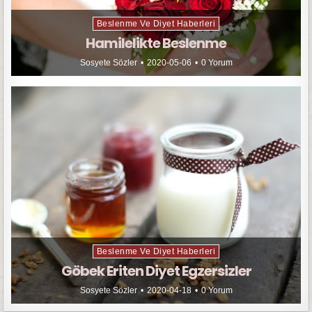
Beslenme Ve Diyet Haberleri
Hamilelikte Beslenme
Sosyete Sözler
2020-05-06
0 Yorum
Beslenme Ve Diyet Haberleri
Göbek Eriten Diyet Egzersizler
Sosyete Sözler
2020-04-18
0 Yorum