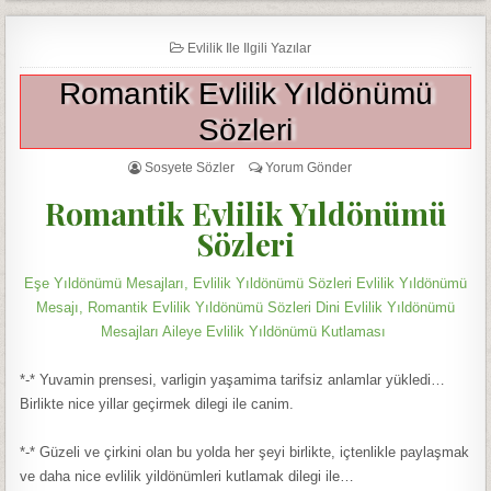
Evlilik Ile Ilgili Yazılar
Romantik Evlilik Yıldönümü
Sözleri
Sosyete Sözler
Yorum Gönder
Romantik Evlilik Yıldönümü
Sözleri
Eşe Yıldönümü Mesajları, Evlilik Yıldönümü Sözleri Evlilik Yıldönümü
Mesajı, Romantik Evlilik Yıldönümü Sözleri Dini Evlilik Yıldönümü
Mesajları Aileye Evlilik Yıldönümü Kutlaması
*-* Yuvamin prensesi, varligin yaşamima tarifsiz anlamlar yükledi…
Birlikte nice yillar geçirmek dilegi ile canim.
*-* Güzeli ve çirkini olan bu yolda her şeyi birlikte, içtenlikle paylaşmak
ve daha nice evlilik yildönümleri kutlamak dilegi ile…