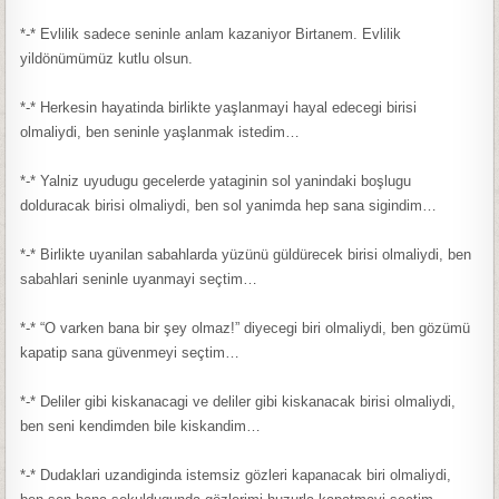
*-* Evlilik sadece seninle anlam kazaniyor Birtanem. Evlilik
yildönümümüz kutlu olsun.
*-* Herkesin hayatinda birlikte yaşlanmayi hayal edecegi birisi
olmaliydi, ben seninle yaşlanmak istedim…
*-* Yalniz uyudugu gecelerde yataginin sol yanindaki boşlugu
dolduracak birisi olmaliydi, ben sol yanimda hep sana sigindim…
*-* Birlikte uyanilan sabahlarda yüzünü güldürecek birisi olmaliydi, ben
sabahlari seninle uyanmayi seçtim…
*-* “O varken bana bir şey olmaz!” diyecegi biri olmaliydi, ben gözümü
kapatip sana güvenmeyi seçtim…
*-* Deliler gibi kiskanacagi ve deliler gibi kiskanacak birisi olmaliydi,
ben seni kendimden bile kiskandim…
*-* Dudaklari uzandiginda istemsiz gözleri kapanacak biri olmaliydi,