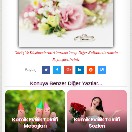
Görüş Ve Düşüncelerinizi Yoruma Yazıp Diğer Kullanıcılarımızla
Paylaşabilirsiniz
Paylaş:
Konuya Benzer Diğer Yazılar...
Komik Evlilik Teklifi
Komik Evlilik Teklifi
Mesajları
Sözleri