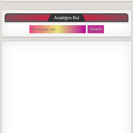
Aradığını Bul
S
e
a
r
c
h
f
o
r
: