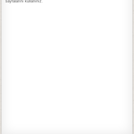
sayfalarını kullanınız.