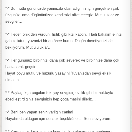
*-* Bu mutlu gününüzde yaninizda olamadigimiz için gerçekten çok
üzgünüz. ama dügününüzde kendimizi affetirecegiz. Mutluluklar ve
sevgiler…
*-* Hedefi onikiden vurdun, fistik gibi kizi kaptin. Hadi bakalim elinizi
çabuk tutun, yuvanizi bir an önce kurun. Dügün davetiyenizi de
bekliyorum. Mutlululuklar…
*-* Her gününüz birbirinizi daha çok severek ve birbirinize daha çok
baglanarak geçsin.
Hayat boyu mutlu ve huzurlu yasayin! Yuvanizdan sevgi eksik
olmasin…
*-* Paylaştikça çogalan tek şey sevgidir, evlilik gibi bir noktayla
ebedileştirdiginiz sevginizin hep çogalmasini dileriz…
*-* Beni ben yapan senin varligin canim!
Hayatimda oldugun için sonsuz teşekkürler… Seni seviyorum.
*-* Zaman çok kisa, yaşam boyu birlikte olmaya söz verdiginiz