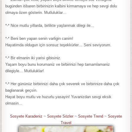
bugünden itibaren birbirinizin kalbini kirmamaya ve hep sevgi dolu
olmaya özen gösterin. Mutluluklar…
*-* Nice mutlu yillarda, birlikte yaşlanmak dilegi ile…
*-* Beni ben yapan senin varligin canim!
Hayatimda oldugun için sonsuz teşekkürler… Seni seviyorum.
*-* Bir elmanin iki yarisi gibisiniz.
Yaşam boyu bunu korumaniz ve birbirinizi hep tamamlamaniz
dilegiyle… Mutluluklar!
*-* Her gününüz birbirinizi daha çok severek ve birbirinize daha çok
baglanarak geçsin.
Hayat boyu mutlu ve huzurlu yasayin! Yuvanizdan sevgi eksik
olmasin…
Sosyete Karadeniz
~
Sosyete Sözler
~
Sosyete Trend
~
Sosyete
Travel