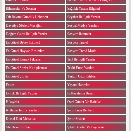
Bilim Ve Teknik
Samsun Tarihi Ve Genel Bilgiler
Bilmeceler Ve Sorular
Sağlıklı Yaşam Bilgileri
Cilt Bakımı Güzellik Haberleri
Seyahat Ile Ilgili Yazılar
Davetiye Sözleri Mesajları
Sosyal Medya Yazıları
Doğum Günü Ile Ilgili Yazılar
Sosyete Resimler
En Güzel Bebek Isimleri
Sosyete Travel
En Güzel Hayvan Resimleri
Sosyete Trend Moda
En Güzel Komik Fıkralar
Tatil Ile Ilgili Yazılar
En Güzel Sözler Kütüphanesi
Teklif Etme Yazıları
En Güzel Şiirler
Turizm Gezi Rehberi
Etiket
Yaşam Haberleri
Evlilik Ile Ilgili Yazılar
Iş Hayatında Başarı
Hikayeler
Özel Günler Ve Haftalar
Kutlama Tebrik Yazıları
Şehir Gezi Rehberi
Kutsal Dini Mekanlar
Şehir Sözleri
Memleket Sözleri
Şifalı Bitkiler Ve Faydaları