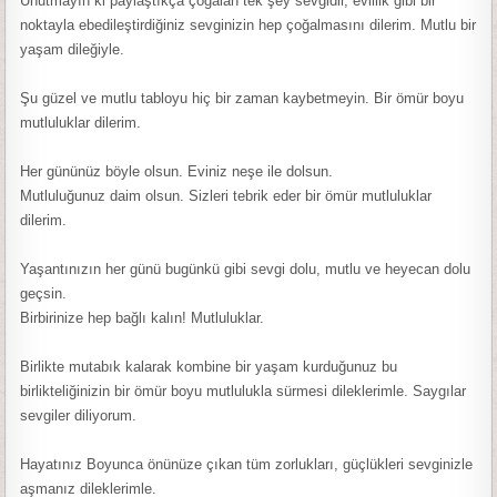
Unutmayın ki paylaştıkça çoğalan tek şey sevgidir, evlilik gibi bir
noktayla ebedileştirdiğiniz sevginizin hep çoğalmasını dilerim. Mutlu bir
yaşam dileğiyle.
Şu güzel ve mutlu tabloyu hiç bir zaman kaybetmeyin. Bir ömür boyu
mutluluklar dilerim.
Her gününüz böyle olsun. Eviniz neşe ile dolsun.
Mutluluğunuz daim olsun. Sizleri tebrik eder bir ömür mutluluklar
dilerim.
Yaşantınızın her günü bugünkü gibi sevgi dolu, mutlu ve heyecan dolu
geçsin.
Birbirinize hep bağlı kalın! Mutluluklar.
Birlikte mutabık kalarak kombine bir yaşam kurduğunuz bu
birlikteliğinizin bir ömür boyu mutlulukla sürmesi dileklerimle. Saygılar
sevgiler diliyorum.
Hayatınız Boyunca önünüze çıkan tüm zorlukları, güçlükleri sevginizle
aşmanız dileklerimle.