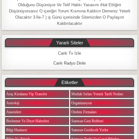
Olduğunu Düşünüyor Ve Telif Hakkı Yasasını ihlal Ettiğini
Düşünüyorsanız O içeriğin Yorum Kısmına Kaldırın Demeniz Yeterli
Olacaktır 3-İle-7 ) iş Günü içerisinde Sitemizden O Paylaşım
Kaldırılacaktır
Yararlı Siteler
Canlı Tv İzle
Canlı Radyo Dinle
Etiketler
Araç Kiralama Vip Transfer
Mutfak Sırları Yemek Tarifi Notları
Astroloji
Organizasyon
Atasözleri
Otobüs Firmaları
Beslenme Ve Diyet Haberleri
Samsun Gezi Rehberi
Bilgi Hazinesi
Samsun Gezilecek Yerler