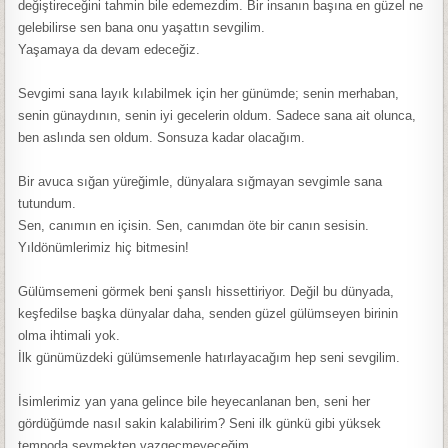
değiştireceğini tahmin bile edemezdim. Bir insanın başına en güzel ne
gelebilirse sen bana onu yaşattın sevgilim.
Yaşamaya da devam edeceğiz.
Sevgimi sana layık kılabilmek için her günümde; senin merhaban,
senin günaydının, senin iyi gecelerin oldum. Sadece sana ait olunca,
ben aslında sen oldum. Sonsuza kadar olacağım.
Bir avuca sığan yüreğimle, dünyalara sığmayan sevgimle sana
tutundum.
Sen, canımın en içisin. Sen, canımdan öte bir canın sesisin.
Yıldönümlerimiz hiç bitmesin!
Gülümsemeni görmek beni şanslı hissettiriyor. Değil bu dünyada,
keşfedilse başka dünyalar daha, senden güzel gülümseyen birinin
olma ihtimali yok.
İlk günümüzdeki gülümsemenle hatırlayacağım hep seni sevgilim.
İsimlerimiz yan yana gelince bile heyecanlanan ben, seni her
gördüğümde nasıl sakin kalabilirim? Seni ilk günkü gibi yüksek
tempoda sevmekten vazgeçmeyeceğim.