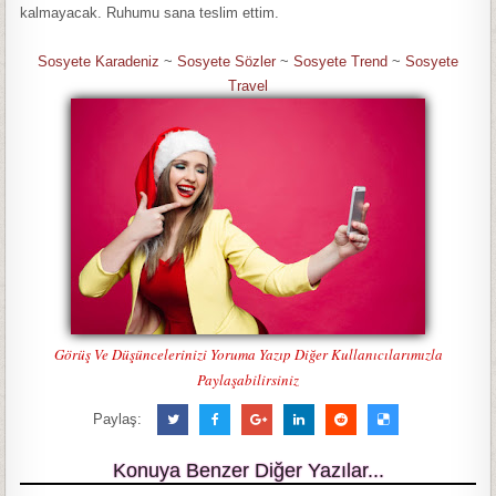
kalmayacak. Ruhumu sana teslim ettim.
Sosyete Karadeniz
~
Sosyete Sözler
~
Sosyete Trend
~
Sosyete
Travel
Görüş Ve Düşüncelerinizi Yoruma Yazıp Diğer Kullanıcılarımızla
Paylaşabilirsiniz
Paylaş:
Konuya Benzer Diğer Yazılar...