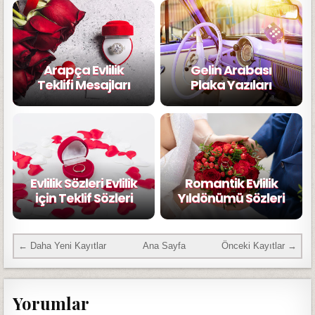
Arapça Evlilik
Gelin Arabası
Teklifi Mesajları
Plaka Yazıları
Evlilik Sözleri Evlilik
Romantik Evlilik
için Teklif Sözleri
Yıldönümü Sözleri
← Daha Yeni Kayıtlar
Ana Sayfa
Önceki Kayıtlar →
Yorumlar