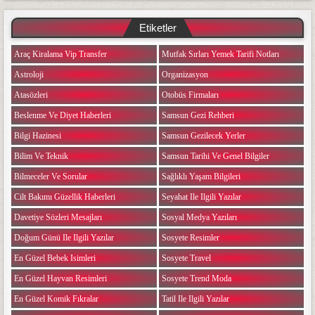
Etiketler
Araç Kiralama Vip Transfer
Mutfak Sırları Yemek Tarifi Notları
Astroloji
Organizasyon
Atasözleri
Otobüs Firmaları
Beslenme Ve Diyet Haberleri
Samsun Gezi Rehberi
Bilgi Hazinesi
Samsun Gezilecek Yerler
Bilim Ve Teknik
Samsun Tarihi Ve Genel Bilgiler
Bilmeceler Ve Sorular
Sağlıklı Yaşam Bilgileri
Cilt Bakımı Güzellik Haberleri
Seyahat Ile Ilgili Yazılar
Davetiye Sözleri Mesajları
Sosyal Medya Yazıları
Doğum Günü Ile Ilgili Yazılar
Sosyete Resimler
En Güzel Bebek Isimleri
Sosyete Travel
En Güzel Hayvan Resimleri
Sosyete Trend Moda
En Güzel Komik Fıkralar
Tatil Ile Ilgili Yazılar