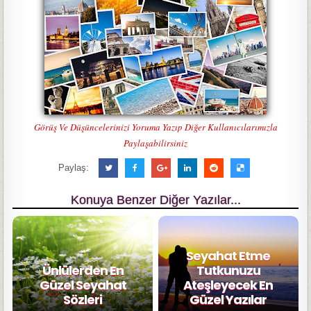
Görüş Ve Düşüncelerinizi Yoruma Yazıp Diğer Kullanıcılarımızla
Paylaşabilirsiniz
Paylaş:
Konuya Benzer Diğer Yazılar...
Seyahat Etme
Ünlülerden En
Tutkunuzu
Güzel Seyahat
Ateşleyecek En
Sözleri
Güzel Yazılar