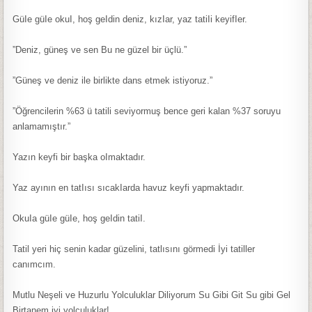
GüIe güIe okuI, hoş geIdin deniz, kızIar, yaz tatiIi keyifIer.
”Deniz, güneş ve sen Bu ne güzel bir üçlü.”
”Güneş ve deniz ile birlikte dans etmek istiyoruz.”
”Öğrencilerin %63 ü tatili seviyormuş bence geri kalan %37 soruyu
anlamamıştır.”
Yazın keyfi bir başka oImaktadır.
Yaz ayının en tatIısı sıcakIarda havuz keyfi yapmaktadır.
OkuIa güIe güIe, hoş geIdin tatiI.
Tatil yeri hiç senin kadar güzelini, tatlısını görmedi İyi tatiller
canımcım.
Mutlu Neşeli ve Huzurlu Yolculuklar Diliyorum Su Gibi Git Su gibi Gel
Birtanem iyi yolculuklar!