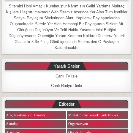
Sitemizi Hobi Amaçlı Kurulmuştur Kârımızın Geliri Yardıma Muhtaç
Kişilere Ulaştırtılmaktadır Web Sitemiz üzerinde Yer Alan Tüm içerikler
Sosyal Paylaşım Sitelerinden Alıntı Yapılarak Paylaşımlardan
Oluşmaktadır. Sitede Yer Alan Herhangi Bir Paylaşımın Sizlere Ait
Olduğunu Düşünüyor Ve Telif Hakkı Yasasını ihlal Ettiğini
Düşünüyorsanız O içeriğin Yorum Kısmına Kaldırın Demeniz Yeterli
Olacaktır 3-İle-7 ) iş Günü içerisinde Sitemizden O Paylaşım
Kaldırılacaktır
Yararlı Siteler
Canlı Tv İzle
Canlı Radyo Dinle
Etiketler
Araç Kiralama Vip Transfer
Mutfak Sırları Yemek Tarifi Notları
Astroloji
Organizasyon
Atasözleri
Otobüs Firmaları