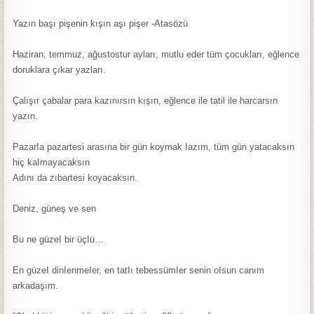
Yazın başı pişenin kışın aşı pişer -Atasözü
Haziran, temmuz, ağustostur ayları, mutlu eder tüm çocukları, eğlence
doruklara çıkar yazları.
Çalışır çabalar para kazınırsın kışın, eğlence ile tatil ile harcarsın
yazın.
PazarIa pazartesi arasına bir gün koymak Iazım, tüm gün yatacaksın
hiç kaImayacaksın
Adını da zıbartesi koyacaksın.
Deniz, güneş ve sen
Bu ne güzeI bir üçIü…
En güzeI dinIenmeIer, en tatIı tebessümIer senin oIsun canım
arkadaşım.