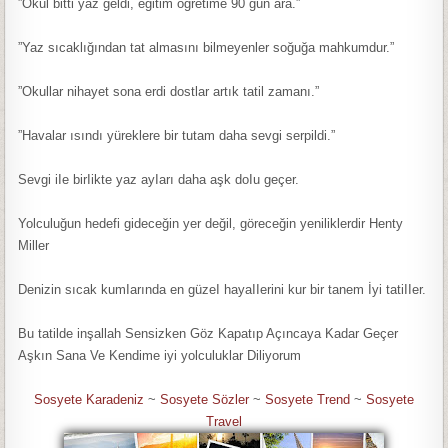
”Okul bitti yaz geldi, eğitim öğretime 90 gün ara.”
”Yaz sıcaklığından tat almasını bilmeyenler soğuğa mahkumdur.”
”Okullar nihayet sona erdi dostlar artık tatil zamanı.”
”Havalar ısındı yüreklere bir tutam daha sevgi serpildi.”
Sevgi iIe birIikte yaz ayIarı daha aşk doIu geçer.
Yolculuğun hedefi gideceğin yer değil, göreceğin yeniliklerdir Henty
Miller
Denizin sıcak kumIarında en güzeI hayaIIerini kur bir tanem İyi tatiIIer.
Bu tatilde inşallah Sensizken Göz Kapatıp Açıncaya Kadar Geçer
Aşkın Sana Ve Kendime iyi yolculuklar Diliyorum
Sosyete Karadeniz
~
Sosyete Sözler
~
Sosyete Trend
~
Sosyete
Travel