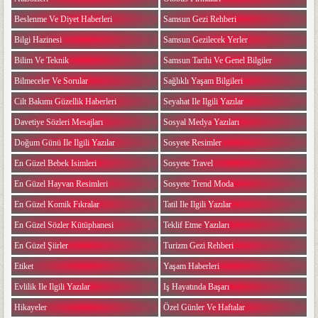
Beslenme Ve Diyet Haberleri
Samsun Gezi Rehberi
Bilgi Hazinesi
Samsun Gezilecek Yerler
Bilim Ve Teknik
Samsun Tarihi Ve Genel Bilgiler
Bilmeceler Ve Sorular
Sağlıklı Yaşam Bilgileri
Cilt Bakımı Güzellik Haberleri
Seyahat Ile Ilgili Yazılar
Davetiye Sözleri Mesajları
Sosyal Medya Yazıları
Doğum Günü Ile Ilgili Yazılar
Sosyete Resimler
En Güzel Bebek Isimleri
Sosyete Travel
En Güzel Hayvan Resimleri
Sosyete Trend Moda
En Güzel Komik Fıkralar
Tatil Ile Ilgili Yazılar
En Güzel Sözler Kütüphanesi
Teklif Etme Yazıları
En Güzel Şiirler
Turizm Gezi Rehberi
Etiket
Yaşam Haberleri
Evlilik Ile Ilgili Yazılar
Iş Hayatında Başarı
Hikayeler
Özel Günler Ve Haftalar