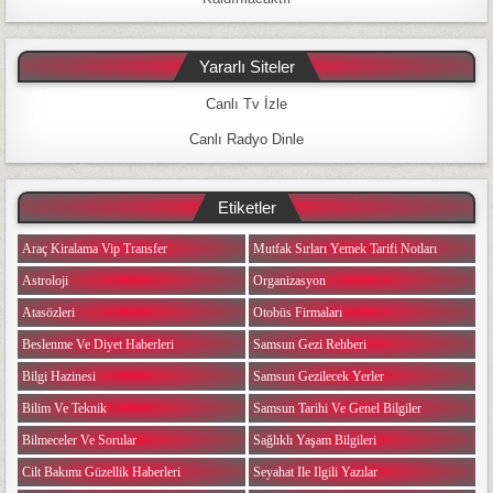
Yararlı Siteler
Canlı Tv İzle
Canlı Radyo Dinle
Etiketler
Araç Kiralama Vip Transfer
Mutfak Sırları Yemek Tarifi Notları
Astroloji
Organizasyon
Atasözleri
Otobüs Firmaları
Beslenme Ve Diyet Haberleri
Samsun Gezi Rehberi
Bilgi Hazinesi
Samsun Gezilecek Yerler
Bilim Ve Teknik
Samsun Tarihi Ve Genel Bilgiler
Bilmeceler Ve Sorular
Sağlıklı Yaşam Bilgileri
Cilt Bakımı Güzellik Haberleri
Seyahat Ile Ilgili Yazılar