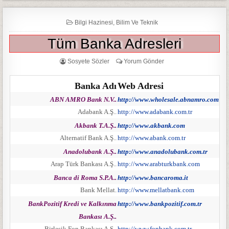
Bilgi Hazinesi
,
Bilim Ve Teknik
Tüm Banka Adresleri
Sosyete Sözler
Yorum Gönder
Banka Adı
Web Adresi
ABN AMRO Bank N.V..
http://www.wholesale.abnamro.com
Adabank A.Ş..
http://www.adabank.com.tr
Akbank T.A.Ş..
http://www.akbank.com
Alternatif Bank A.Ş..
http://www.abank.com.tr
Anadolubank A.Ş..
http://www.anadolubank.com.tr
Arap Türk Bankası A.Ş..
http://www.arabturkbank.com
Banca di Roma S.P.A..
http://www.bancaroma.it
Bank Mellat.
http://www.mellatbank.com
BankPozitif Kredi ve Kalkınma
http://www.bankpozitif.com.tr
Bankası A.Ş..
Birleşik Fon Bankası A.Ş..
http://www.fonbank.com.tr