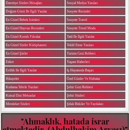
Davetiye Sözleri Mesajları
Sosyal Medya Yazıları
Doğum Günü Ile Ilgili Yazılar
Sosyete Resimler
En Güzel Bebek Isimleri
Sosyete Travel
En Güzel Hayvan Resimleri
Sosyete Trend Moda
En Güzel Komik Fıkralar
Tatil Ile Ilgili Yazılar
En Güzel Sözler Kütüphanesi
Teklif Etme Yazıları
En Güzel Şiirler
Turizm Gezi Rehberi
Etiket
Yaşam Haberleri
Evlilik Ile Ilgili Yazılar
Iş Hayatında Başarı
Hikayeler
Özel Günler Ve Haftalar
Kutlama Tebrik Yazıları
Şehir Gezi Rehberi
Kutsal Dini Mekanlar
Şehir Sözleri
Memleket Sözleri
Şifalı Bitkiler Ve Faydaları
"Ahmaklık, hatada israr
etmektedir. (Abdulhakim Arvası)"