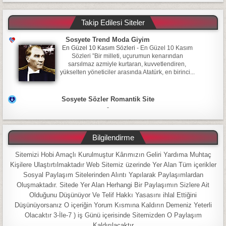
Takip Edilesi Siteler
Sosyete Trend Moda Giyim
En Güzel 10 Kasım Sözleri
-
En Güzel 10 Kasım
Sözleri ”Bir milleti, uçurumun kenarından
sarsılmaz azmiyle kurtaran, kuvvetlendiren,
yükselten yöneticiler arasında Atatürk, en birinci...
Sosyete Sözler Romantik Site
-
Bilgilendirme
Sitemizi Hobi Amaçlı Kurulmuştur Kârımızın Geliri Yardıma Muhtaç
Kişilere Ulaştırtılmaktadır Web Sitemiz üzerinde Yer Alan Tüm içerikler
Sosyal Paylaşım Sitelerinden Alıntı Yapılarak Paylaşımlardan
Oluşmaktadır. Sitede Yer Alan Herhangi Bir Paylaşımın Sizlere Ait
Olduğunu Düşünüyor Ve Telif Hakkı Yasasını ihlal Ettiğini
Düşünüyorsanız O içeriğin Yorum Kısmına Kaldırın Demeniz Yeterli
Olacaktır 3-İle-7 ) iş Günü içerisinde Sitemizden O Paylaşım
Kaldırılacaktır