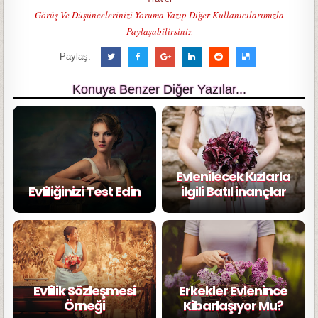
Görüş Ve Düşüncelerinizi Yoruma Yazıp Diğer Kullanıcılarımızla
Paylaşabilirsiniz
Paylaş:
Konuya Benzer Diğer Yazılar...
Evlenilecek Kızlarla
Evliliğinizi Test Edin
ilgili Batıl inançlar
Evlilik Sözleşmesi
Erkekler Evlenince
Örneği
Kibarlaşıyor Mu?