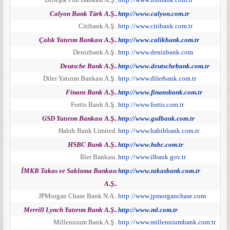
Calyon Bank Türk A.Ş..
http://www.calyon.com.tr
Citibank A.Ş..
http://www.citibank.com.tr
Çalık Yatırım Bankası A.Ş..
http://www.calikbank.com.tr
Denizbank A.Ş..
http://www.denizbank.com
Deutsche Bank A.Ş..
http://www.deutschebank.com.tr
Diler Yatırım Bankası A.Ş..
http://www.dilerbank.com.tr
Finans Bank A.Ş..
http://www.finansbank.com.tr
Fortis Bank A.Ş..
http://www.fortis.com.tr
GSD Yatırım Bankası A.Ş..
http://www.gsdbank.com.tr
Habib Bank Limited.
http://www.habibbank.com.tr
HSBC Bank A.Ş..
http://www.hsbc.com.tr
İller Bankası.
http://www.ilbank.gov.tr
İMKB Takas ve Saklama Bankası
http://www.takasbank.com.tr
A.Ş..
JPMorgan Chase Bank N.A..
http://www.jpmorganchase.com
Merrill Lynch Yatırım Bank A.Ş..
http://www.ml.com.tr
Millennium Bank A.Ş..
http://www.millenniumbank.com.tr