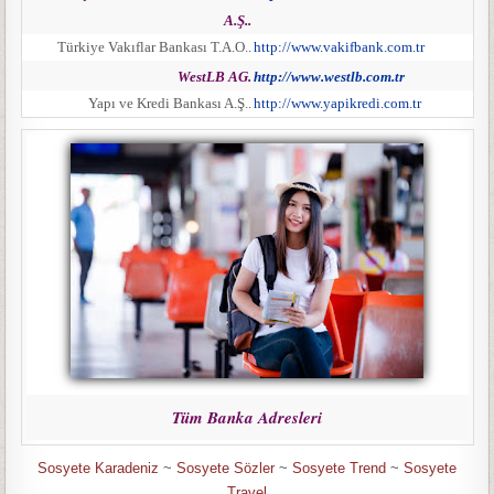
A.Ş..
Türkiye Vakıflar Bankası T.A.O..
http://www.vakifbank.com.tr
WestLB AG.
http://www.westlb.com.tr
Yapı ve Kredi Bankası A.Ş..
http://www.yapikredi.com.tr
Tüm Banka Adresleri
Sosyete Karadeniz
~
Sosyete Sözler
~
Sosyete Trend
~
Sosyete
Travel