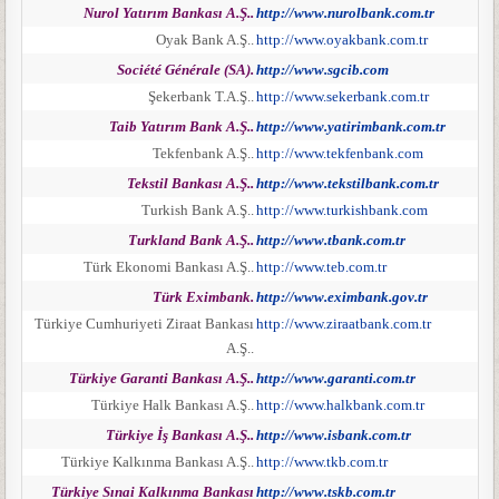
Nurol Yatırım Bankası A.Ş..
http://www.nurolbank.com.tr
Oyak Bank A.Ş..
http://www.oyakbank.com.tr
Société Générale (SA).
http://www.sgcib.com
Şekerbank T.A.Ş..
http://www.sekerbank.com.tr
Taib Yatırım Bank A.Ş..
http://www.yatirimbank.com.tr
Tekfenbank A.Ş..
http://www.tekfenbank.com
Tekstil Bankası A.Ş..
http://www.tekstilbank.com.tr
Turkish Bank A.Ş..
http://www.turkishbank.com
Turkland Bank A.Ş..
http://www.tbank.com.tr
Türk Ekonomi Bankası A.Ş..
http://www.teb.com.tr
Türk Eximbank.
http://www.eximbank.gov.tr
Türkiye Cumhuriyeti Ziraat Bankası
http://www.ziraatbank.com.tr
A.Ş..
Türkiye Garanti Bankası A.Ş..
http://www.garanti.com.tr
Türkiye Halk Bankası A.Ş..
http://www.halkbank.com.tr
Türkiye İş Bankası A.Ş..
http://www.isbank.com.tr
Türkiye Kalkınma Bankası A.Ş..
http://www.tkb.com.tr
Türkiye Sınai Kalkınma Bankası
http://www.tskb.com.tr