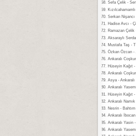
Sefa Çelik - Se
Kızılcahamamlı
Serkan Nişancı 
Hadise Avcı - Çi
Ramazan Çelik 
Aksaraylı Serda
Mustafa Taş - 
Özkan Özcan - Z
Ankaralı Coşkun
Hüseyin Kağıt 
Ankaralı Coşkun
Asya - Ankaral
Ankaralı Yasemi
Hüseyin Kağıt -
Ankaralı Namık 
Nesrin - Bahtım
Ankaralı İbocan
Ankaralı Yasin 
Ankaralı Yasemi