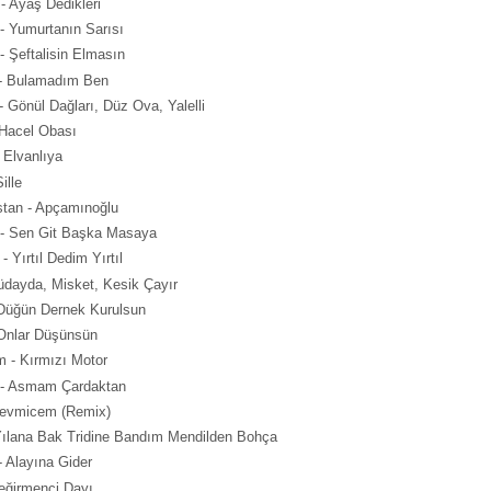
 - Ayaş Dedikleri
- Yumurtanın Sarısı
 Şeftalisin Elmasın
 - Bulamadım Ben
- Gönül Dağları, Düz Ova, Yalelli
 Hacel Obası
 Elvanlıya
ille
tan - Apçamınoğlu
r - Sen Git Başka Masaya
 Yırtıl Dedim Yırtıl
üdayda, Misket, Kesik Çayır
Düğün Dernek Kurulsun
- Onlar Düşünsün
 - Kırmızı Motor
 - Asmam Çardaktan
Sevmicem (Remix)
Yılana Bak Tridine Bandım Mendilden Bohça
 Alayına Gider
Değirmenci Dayı