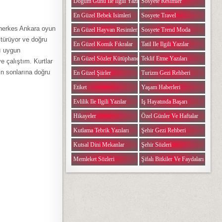
Doğum Günü Ile Ilgili Yazılar
Sosyete Resimler
En Güzel Bebek Isimleri
Sosyete Travel
n herkes Ankara oyun
En Güzel Hayvan Resimleri
Sosyete Trend Moda
 türüyor ve doğru
En Güzel Komik Fıkralar
Tatil Ile Ilgili Yazılar
ı uygun
En Güzel Sözler Kütüphanesi
Teklif Etme Yazıları
e çalıştım. Kurtlar
in sonlarına doğru
En Güzel Şiirler
Turizm Gezi Rehberi
Etiket
Yaşam Haberleri
Evlilik Ile Ilgili Yazılar
Iş Hayatında Başarı
Hikayeler
Özel Günler Ve Haftalar
Kutlama Tebrik Yazıları
Şehir Gezi Rehberi
Kutsal Dini Mekanlar
Şehir Sözleri
Memleket Sözleri
Şifalı Bitkiler Ve Faydaları