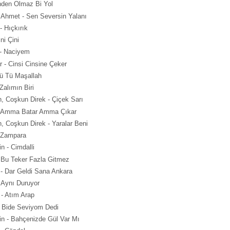
nden Olmaz Bi Yol
 Ahmet - Sen Seversin Yalanı
- Hıçkırık
ni Çini
- Naciyem
r - Cinsi Cinsine Çeker
Tü Tü Maşallah
alımın Biri
, Coşkun Direk - Çiçek Sarı
- Amma Batar Amma Çıkar
, Coşkun Direk - Yaralar Beni
ı Zampara
n - Cimdalli
 Bu Teker Fazla Gitmez
- Dar Geldi Sana Ankara
 Aynı Duruyor
 - Atım Arap
- Bide Seviyom Dedi
n - Bahçenizde Gül Var Mı