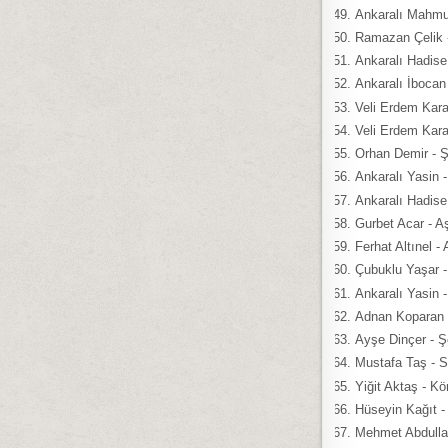
Ankaralı Mahmut
Ramazan Çelik - 
Ankaralı Hadise 
Ankaralı İbocan
Veli Erdem Kara
Veli Erdem Kar
Orhan Demir - Ş
Ankaralı Yasin 
Ankaralı Hadis
Gurbet Acar - A
Ferhat Altınel 
Çubuklu Yaşar -
Ankaralı Yasin 
Adnan Koparan 
Ayşe Dinçer - Ş
Mustafa Taş - S
Yiğit Aktaş - Kö
Hüseyin Kağıt 
Mehmet Abdullah