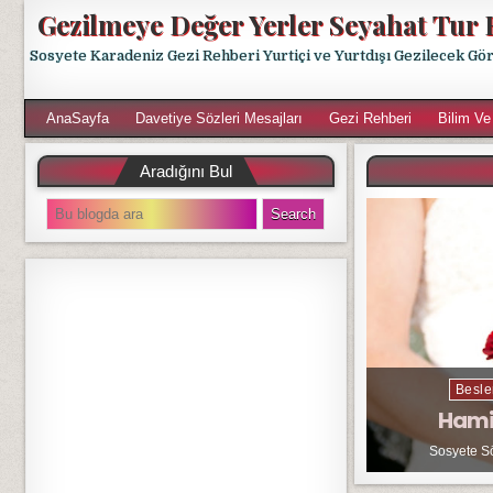
Gezilmeye Değer Yerler Seyahat Tur 
Sosyete Karadeniz Gezi Rehberi Yurtiçi ve Yurtdışı Gezilecek Gö
AnaSayfa
Davetiye Sözleri Mesajları
Gezi Rehberi
Bilim Ve
Aradığını Bul
S
e
a
r
c
h
f
o
r
Besle
:
Hami
Sosyete S