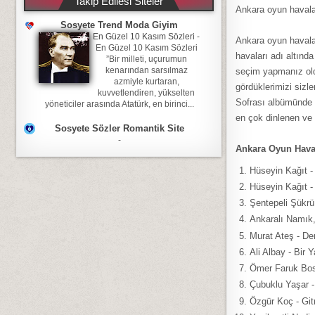
Takip Edilesi Siteler
Ankara oyun havalar
Sosyete Trend Moda Giyim
En Güzel 10 Kasım Sözleri
-
Ankara oyun havalar
En Güzel 10 Kasım Sözleri
havaları adı altınd
”Bir milleti, uçurumun
kenarından sarsılmaz
seçim yapmanız oldu
azmiyle kurtaran,
gördüklerimizi sizl
kuvvetlendiren, yükselten
Sofrası albümünde y
yöneticiler arasında Atatürk, en birinci...
en çok dinlenen ve 
Sosyete Sözler Romantik Site
-
Ankara Oyun Haval
Hüseyin Kağıt 
Hüseyin Kağıt -
Şentepeli Şükrü
Ankaralı Namık
Murat Ateş - De
Ali Albay - Bir
Ömer Faruk Bo
Çubuklu Yaşar 
Özgür Koç - Gi