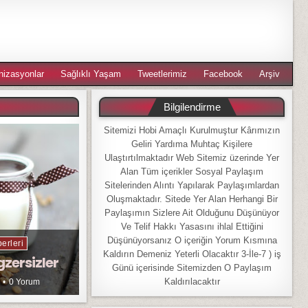
nizasyonlar
Sağlıklı Yaşam
Tweetlerimiz
Facebook
Arşiv
Bilgilendirme
Sitemizi Hobi Amaçlı Kurulmuştur Kârımızın
Geliri Yardıma Muhtaç Kişilere
Ulaştırtılmaktadır Web Sitemiz üzerinde Yer
Alan Tüm içerikler Sosyal Paylaşım
Sitelerinden Alıntı Yapılarak Paylaşımlardan
Oluşmaktadır. Sitede Yer Alan Herhangi Bir
Paylaşımın Sizlere Ait Olduğunu Düşünüyor
Ve Telif Hakkı Yasasını ihlal Ettiğini
Düşünüyorsanız O içeriğin Yorum Kısmına
erleri
Kaldırın Demeniz Yeterli Olacaktır 3-İle-7 ) iş
gzersizler
Günü içerisinde Sitemizden O Paylaşım
Kaldırılacaktır
0 Yorum