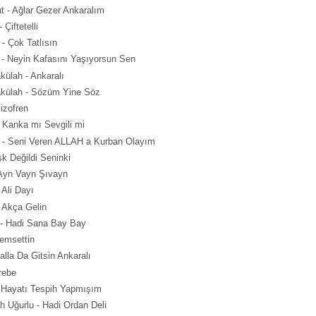
 - Ağlar Gezer Ankaralım
Çiftetelli
- Çok Tatlısın
 - Neyin Kafasını Yaşıyorsun Sen
külah - Ankaralı
akülah - Sözüm Yine Söz
izofren
- Kanka mı Sevgili mi
e - Seni Veren ALLAH a Kurban Olayım
şk Değildi Seninki
- Ayn Vayn Şıvayn
 Ali Dayı
- Akça Gelin
- Hadi Sana Bay Bay
emsettin
alla Da Gitsin Ankaralı
rebe
- Hayatı Tespih Yapmışım
 Uğurlu - Hadi Ordan Deli