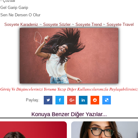
- Çözdal
 Gel Garip Garip
- Sen Ne Dersen O Olur
Sosyete Karadeniz
~
Sosyete Sözler
~
Sosyete Trend
~
Sosyete Travel
Görüş Ve Düşüncelerinizi Yoruma Yazıp Diğer Kullanıcılarımızla Paylaşabilirsiniz
Paylaş:
Konuya Benzer Diğer Yazılar...