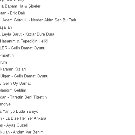
- Ha Babam Ha & Şişeler
an - Erik Dalı
t. Adem Görgülü - Nerden Aldın Sen Bu Tadı
aşallah
 Leyla Barut - Kızlar Dura Dura
asanım & Tepeciğin Heliği
R - Gelin Damat Oyunu
emsettin
mrüm
karanın Kızları
 Ülgen - Gelin Damat Oyunu
Oy Gelin Oy Damat
olandım Geldim
an - Titrettin Beni Titrettin
endiye
a Yanıyo Buda Yanıyo
n - La Bize Her Yer Ankara
ş - Ayaş Güzeli
akülah - Ahdım Var Benim