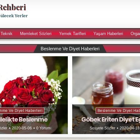
Rehberi
rülecek Yerler
 Teknik
Memleket Sözleri
Yemek Tarifleri
Yaşam Haberleri
Orga
Beslenme Ve Diyet Haberleri
nme Ve Diyet Haberleri
Beslenme Ve Diyet Hab
lelikte Beslenme
Göbek Eriten Diyet E
özler
2020-05-06
0 Yorum
Sosyete Sözler
2020-04-18