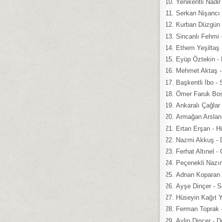
Yenikentli Nadir
Serkan Nişancı 
Kurban Düzgün -
Sincanlı Fehmi
Ethem Yeşiltaş 
Eyüp Öztekin -
Mehmet Aktaş -
Başkentli İbo - S
Ömer Faruk Bos
Ankaralı Çağla
Armağan Arslan -
Ertan Erşan - H
Nazmi Akkuş - 
Ferhat Altınel 
Peçenekli Nazım
Adnan Koparan
Ayşe Dinçer - 
Hüseyin Kağıt 
Ferman Toprak -
Aylin Dinçer - 