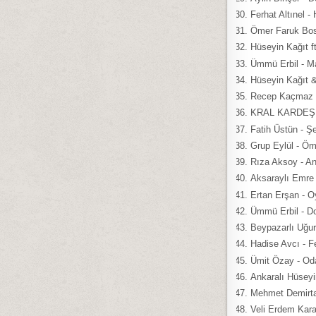
Ferhat Altınel 
Ömer Faruk Bost
Hüseyin Kağıt f
Ümmü Erbil - M
Hüseyin Kağıt &
Recep Kaçmaz H
KRAL KARDEŞLE
Fatih Üstün - Ş
Grup Eylül - Ö
Rıza Aksoy - An
Aksaraylı Emre
Ertan Erşan - 
Ümmü Erbil - D
Beypazarlı Uğurc
Hadise Avcı - F
Ümit Özay - Od
Ankaralı Hüseyi
Mehmet Demirta
Veli Erdem Kar