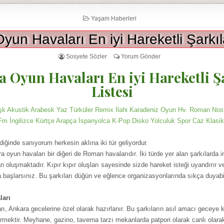
Yaşam Haberleri
yun Havaları En iyi Hareketli Şarkıla
Sosyete Sözler
Yorum Gönder
 Oyun Havaları En iyi Hareketli Ş
Listesi
 Akustik Arabesk Yaz Türküler Remix İlahi Karadeniz Oyun Hv. Roman Nosta
m İngilizce Kürtçe Arapça İspanyolca K-Pop Disko Yolculuk Spor Caz Klasi
diğinde sanıyorum herkesin aklına iki tür geliyordur.
a oyun havaları bir diğeri de Roman havalarıdır. İki türde yer alan şarkılarda 
n oluşmaktadır. Kıpır kıpır oluşları sayesinde sizde hareket isteği uyandırır v
başlarsınız. Bu şarkıları düğün ve eğlence organizasyonlarında sıkça duyabil
ları
ı, Ankara gecelerine özel olarak hazırlanır. Bu şarkıların asıl amacı geceye ka
dirmektir. Meyhane, gazino, taverna tarzı mekanlarda patpori olarak canlı olarak