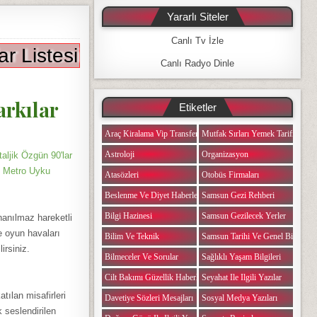
Yararlı Siteler
Canlı Tv İzle
r Listesi
Canlı Radyo Dinle
arkılar
Etiketler
Araç Kiralama Vip Transfer
Mutfak Sırları Yemek Tarifi Notlar
Astroloji
Organizasyon
ljik Özgün 90'lar
k Metro Uyku
Atasözleri
Otobüs Firmaları
Beslenme Ve Diyet Haberleri
Samsun Gezi Rehberi
Bilgi Hazinesi
Samsun Gezilecek Yerler
inanılmaz hareketli
e oyun havaları
Bilim Ve Teknik
Samsun Tarihi Ve Genel Bilgiler
irsiniz.
Bilmeceler Ve Sorular
Sağlıklı Yaşam Bilgileri
Cilt Bakımı Güzellik Haberleri
Seyahat Ile Ilgili Yazılar
tılan misafirleri
Davetiye Sözleri Mesajları
Sosyal Medya Yazıları
 seslendirilen