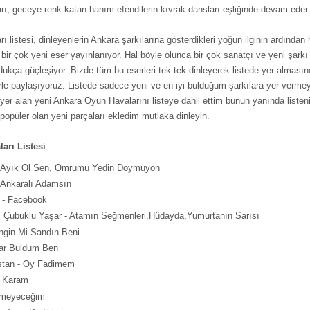
ı, geceye renk katan hanım efendilerin kıvrak dansları eşliğinde devam eder.
ı listesi, dinleyenlerin Ankara şarkılarına gösterdikleri yoğun ilginin ardında
a bir çok yeni eser yayınlanıyor. Hal böyle olunca bir çok sanatçı ve yeni şarkı
kça güçleşiyor. Bizde tüm bu eserleri tek tek dinleyerek listede yer almasın
erle paylaşıyoruz. Listede sadece yeni ve en iyi bulduğum şarkılara yer vermey
er alan yeni Ankara Oyun Havalarını listeye dahil ettim bunun yanında listen
popüler olan yeni parçaları ekledim mutlaka dinleyin.
arı Listesi
- Ayık Ol Sen, Ömrümü Yedin Doymuyon
 Ankaralı Adamsın
 - Facebook
, Çubuklu Yaşar - Atamın Seğmenleri,Hüdayda,Yumurtanın Sarısı
ngin Mi Sandın Beni
 Yar Buldum Ben
stan - Oy Fadimem
- Karam
tmeyeceğim