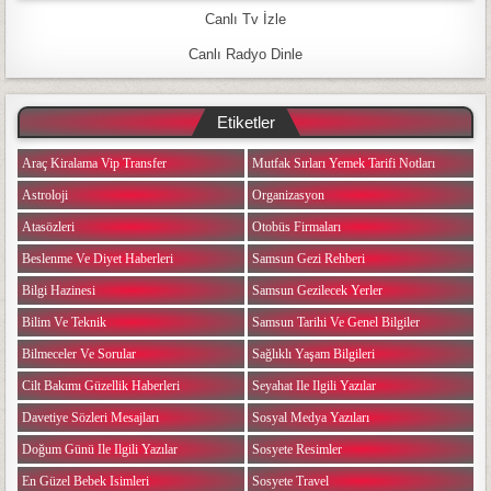
Canlı Tv İzle
Canlı Radyo Dinle
Etiketler
Araç Kiralama Vip Transfer
Mutfak Sırları Yemek Tarifi Notları
Astroloji
Organizasyon
Atasözleri
Otobüs Firmaları
Beslenme Ve Diyet Haberleri
Samsun Gezi Rehberi
Bilgi Hazinesi
Samsun Gezilecek Yerler
Bilim Ve Teknik
Samsun Tarihi Ve Genel Bilgiler
Bilmeceler Ve Sorular
Sağlıklı Yaşam Bilgileri
Cilt Bakımı Güzellik Haberleri
Seyahat Ile Ilgili Yazılar
Davetiye Sözleri Mesajları
Sosyal Medya Yazıları
Doğum Günü Ile Ilgili Yazılar
Sosyete Resimler
En Güzel Bebek Isimleri
Sosyete Travel