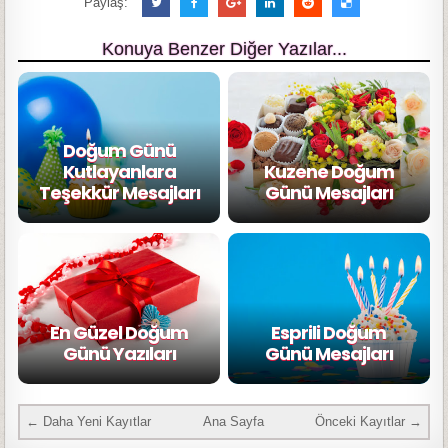
Paylaş:
Konuya Benzer Diğer Yazılar...
Doğum Günü
Kutlayanlara
Kuzene Doğum
Teşekkür Mesajları
Günü Mesajları
En Güzel Doğum
Esprili Doğum
Günü Yazıları
Günü Mesajları
← Daha Yeni Kayıtlar
Ana Sayfa
Önceki Kayıtlar →