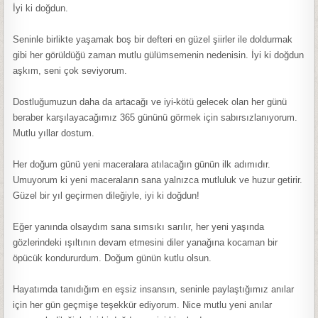
İyi ki doğdun.
Seninle birlikte yaşamak boş bir defteri en güzel şiirler ile doldurmak
gibi her görüldüğü zaman mutlu gülümsemenin nedenisin. İyi ki doğdun
aşkım, seni çok seviyorum.
Dostluğumuzun daha da artacağı ve iyi-kötü gelecek olan her günü
beraber karşılayacağımız 365 gününü görmek için sabırsızlanıyorum.
Mutlu yıllar dostum.
Her doğum günü yeni maceralara atılacağın günün ilk adımıdır.
Umuyorum ki yeni maceraların sana yalnızca mutluluk ve huzur getirir.
Güzel bir yıl geçirmen dileğiyle, iyi ki doğdun!
Eğer yanında olsaydım sana sımsıkı sarılır, her yeni yaşında
gözlerindeki ışıltının devam etmesini diler yanağına kocaman bir
öpücük kondururdum. Doğum günün kutlu olsun.
Hayatımda tanıdığım en eşsiz insansın, seninle paylaştığımız anılar
için her gün geçmişe teşekkür ediyorum. Nice mutlu yeni anılar