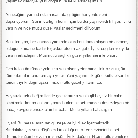
yaşamak dileğiyle iyi ki doğdun ve iyi ki arkadaşımsın.
Anneciğim, yanında olamasam da gittiğim her yerde seni
düşünüyorum. Senin varlığın benim için bu dünyayı renkli kılıyor. İyi ki
varsın ve nice mutlu güzel yaşlar geçirmeni diliyorum.
Beni tanıyan, her anımda yanımda olup beni tamamlayan bir arkadaş
olduğun sana ne kadar teşekkür etsem az gelir. İyi ki doğdun ve iyi ki
varsın arkadaşım. Musmutlu sağlıklı güzel yıllar seninle olsun.
Geri kalan ömrümde yalnızca sen olsan yeter bana, tek bir gülüşün
tüm sıkıntıları unutturmaya yeter. Yeni yaşının ilk günü kutlu olsun bir
tanem, iyi ki doğmuşsun, nice mutlu güzel yıllarımıza.
Hayattaki tek dileğim ileride çocuklarıma senin gibi eşsiz bir baba
olabilmek, her an onların yanında olan hissettirmeden destekleyen bir
baba, sevgisi sonsuz olan bir baba. Mutlu yıllara babacığım.
Uyarı! Bu mesaj aşırı sevgi, neşe ve iyi dilek içermektedir.
Bir dakika için seni düşünen biri olduğunu bil ve sevincini hisset!
Bu mutluluğun her zaman sürsün. İyi ki doğdun. Nice mutlu senelere.