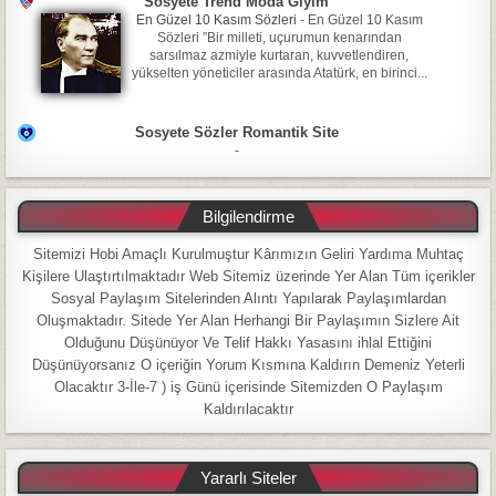
Sosyete Trend Moda Giyim
En Güzel 10 Kasım Sözleri
-
En Güzel 10 Kasım
Sözleri ”Bir milleti, uçurumun kenarından
sarsılmaz azmiyle kurtaran, kuvvetlendiren,
yükselten yöneticiler arasında Atatürk, en birinci...
Sosyete Sözler Romantik Site
-
Bilgilendirme
Sitemizi Hobi Amaçlı Kurulmuştur Kârımızın Geliri Yardıma Muhtaç
Kişilere Ulaştırtılmaktadır Web Sitemiz üzerinde Yer Alan Tüm içerikler
Sosyal Paylaşım Sitelerinden Alıntı Yapılarak Paylaşımlardan
Oluşmaktadır. Sitede Yer Alan Herhangi Bir Paylaşımın Sizlere Ait
Olduğunu Düşünüyor Ve Telif Hakkı Yasasını ihlal Ettiğini
Düşünüyorsanız O içeriğin Yorum Kısmına Kaldırın Demeniz Yeterli
Olacaktır 3-İle-7 ) iş Günü içerisinde Sitemizden O Paylaşım
Kaldırılacaktır
Yararlı Siteler