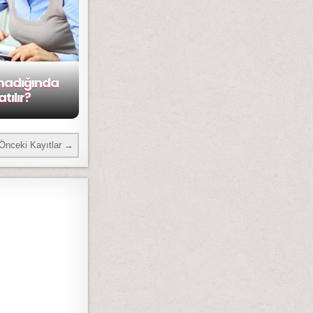
madığında
tılır?
Önceki Kayıtlar →