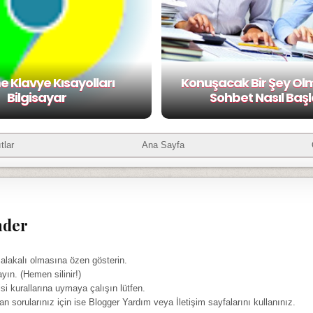
 Klavye Kısayolları
Konuşacak Bir Şey Ol
Bilgisayar
Sohbet Nasıl Başla
tlar
Ana Sayfa
nder
 alakalı olmasına özen gösterin.
ayın. (Hemen silinir!)
isi kurallarına uymaya çalışın lütfen.
yan sorularınız için ise Blogger Yardım veya İletişim sayfalarını kullanınız.