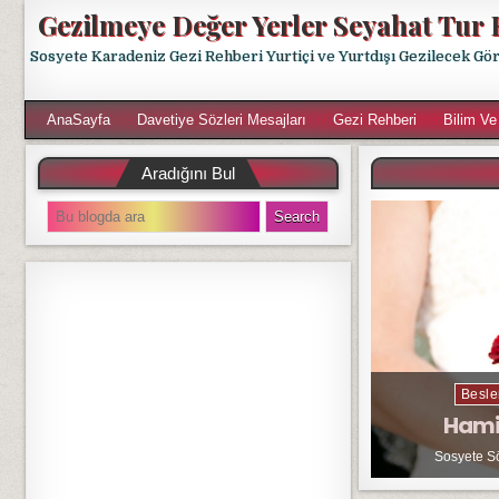
Gezilmeye Değer Yerler Seyahat Tur 
Sosyete Karadeniz Gezi Rehberi Yurtiçi ve Yurtdışı Gezilecek Gö
AnaSayfa
Davetiye Sözleri Mesajları
Gezi Rehberi
Bilim Ve
Aradığını Bul
S
e
a
r
c
h
f
o
r
Besle
:
Hami
Sosyete S