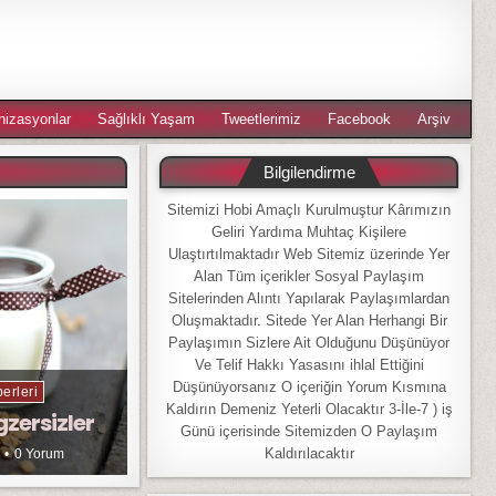
nizasyonlar
Sağlıklı Yaşam
Tweetlerimiz
Facebook
Arşiv
Bilgilendirme
Sitemizi Hobi Amaçlı Kurulmuştur Kârımızın
Geliri Yardıma Muhtaç Kişilere
Ulaştırtılmaktadır Web Sitemiz üzerinde Yer
Alan Tüm içerikler Sosyal Paylaşım
Sitelerinden Alıntı Yapılarak Paylaşımlardan
Oluşmaktadır. Sitede Yer Alan Herhangi Bir
Paylaşımın Sizlere Ait Olduğunu Düşünüyor
Ve Telif Hakkı Yasasını ihlal Ettiğini
Düşünüyorsanız O içeriğin Yorum Kısmına
erleri
Kaldırın Demeniz Yeterli Olacaktır 3-İle-7 ) iş
gzersizler
Günü içerisinde Sitemizden O Paylaşım
Kaldırılacaktır
0 Yorum