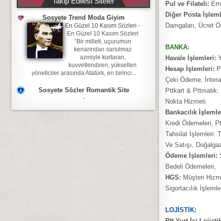
Takip Edilesi Siteler
Pul ve Filateli:
Emis
Diğer Posta İşleml
Sosyete Trend Moda Giyim
Damgaları, Ücret 
En Güzel 10 Kasım Sözleri
-
En Güzel 10 Kasım Sözleri
”Bir milleti, uçurumun
BANKA:
kenarından sarsılmaz
azmiyle kurtaran,
Havale İşlemleri:
Y
kuvvetlendiren, yükselten
Hesap İşlemleri:
Po
yöneticiler arasında Atatürk, en birinci...
Çeki Ödeme, İnterak
Sosyete Sözler Romantik Site
Pttkart & Pttmatik:
-
Nokta Hizmeti
Bankacılık İşlemle
Kredi Ödemeleri, Ptt
Tahsilat İşlemleri:
Ve Satışı, Doğalgaz 
Ödeme İşlemleri:
Bedeli Ödemeleri,
HGS:
Müşteri Hizme
Sigortacılık İşlemle
LOJİSTİK:
Ptt Yurt İçi Lojist