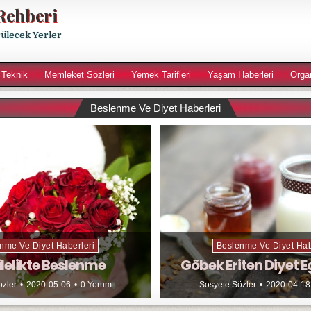
Rehberi
rülecek Yerler
 Teknik
Memleket Sözleri
Yemek Tarifleri
Yaşam Haberleri
Orga
Beslenme Ve Diyet Haberleri
nme Ve Diyet Haberleri
Beslenme Ve Diyet Hab
lelikte Beslenme
Göbek Eriten Diyet E
özler
2020-05-06
0 Yorum
Sosyete Sözler
2020-04-18