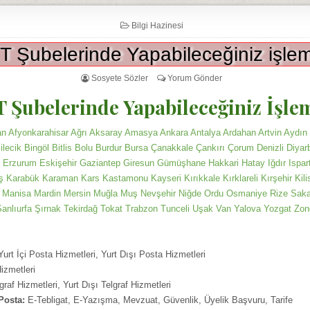
Bilgi Hazinesi
T Şubelerinde Yapabileceğiniz işlem
Sosyete Sözler
Yorum Gönder
 Şubelerinde Yapabileceğiniz İşle
 Afyonkarahisar Ağrı Aksaray Amasya Ankara Antalya Ardahan Artvin Aydın B
lecik Bingöl Bitlis Bolu Burdur Bursa Çanakkale Çankırı Çorum Denizli Diyar
 Erzurum Eskişehir Gaziantep Giresun Gümüşhane Hakkari Hatay Iğdır Ispart
Karabük Karaman Kars Kastamonu Kayseri Kırıkkale Kırklareli Kırşehir Kili
 Manisa Mardin Mersin Muğla Muş Nevşehir Niğde Ordu Osmaniye Rize Saka
Şanlıurfa Şırnak Tekirdağ Tokat Trabzon Tunceli Uşak Van Yalova Yozgat Z
urt İçi Posta Hizmetleri, Yurt Dışı Posta Hizmetleri
Hizmetleri
graf Hizmetleri, Yurt Dışı Telgraf Hizmetleri
 Posta:
E-Tebligat, E-Yazışma, Mevzuat, Güvenlik, Üyelik Başvuru, Tarife