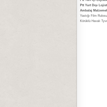
Ptt Yurt Dışı Lojis
Ambalaj Malzemel
Yastığı Film Rulosu
Körüklü Havalı Tyv