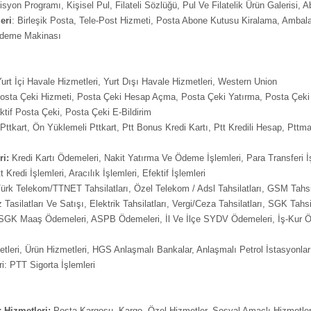
yon Programı, Kişisel Pul, Filateli Sözlüğü, Pul Ve Filatelik Ürün Galerisi, A
eri
: Birleşik Posta, Tele-Post Hizmeti, Posta Abone Kutusu Kiralama, Ambal
Ödeme Makinası
urt İçi Havale Hizmetleri, Yurt Dışı Havale Hizmetleri, Western Union
sta Çeki Hizmeti, Posta Çeki Hesap Açma, Posta Çeki Yatırma, Posta Çeki
tif Posta Çeki, Posta Çeki E-Bildirim
 Pttkart, Ön Yüklemeli Pttkart, Ptt Bonus Kredi Kartı, Ptt Kredili Hesap, Pttma
ri:
Kredi Kartı Ödemeleri, Nakit Yatırma Ve Ödeme İşlemleri, Para Transferi İş
 Kredi İşlemleri, Aracılık İşlemleri, Efektif İşlemleri
 Türk Telekom/TTNET Tahsilatları, Özel Telekom / Adsl Tahsilatları, GSM Tahsil
Tasilatları Ve Satışı, Elektrik Tahsilatları, Vergi/Ceza Tahsilatları, SGK Tahsil
SGK Maaş Ödemeleri, ASPB Ödemeleri, İl Ve İlçe SYDV Ödemeleri, İş-Kur 
tleri, Ürün Hizmetleri, HGS Anlaşmalı Bankalar, Anlaşmalı Petrol İstasyonlar
ri: PTT Sigorta İşlemleri
ik Hizmetleri:
Posta Kargosu, Kargo, Özel Hizmetler, Sosyal Amaçlı Hizmetle