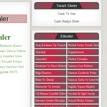
Yararlı Siteler
Canlı Tv İzle
ler
Canlı Radyo Dinle
mler
Etiketler
Araç Kiralama Vip Transfer
Mutfak Sırları Yemek Tarifi Notlar
alıkesir Bartın
bakır Düzce Edirne
Astroloji
Organizasyon
a İstanbul İzmir
Atasözleri
Otobüs Firmaları
s Kocaeli Konya
Beslenme Ve Diyet Haberleri
Samsun Gezi Rehberi
rya Samsun Siirt
onguldak KKTC
Bilgi Hazinesi
Samsun Gezilecek Yerler
Bilim Ve Teknik
Samsun Tarihi Ve Genel Bilgiler
Bilmeceler Ve Sorular
Sağlıklı Yaşam Bilgileri
Cilt Bakımı Güzellik Haberleri
Seyahat Ile Ilgili Yazılar
Davetiye Sözleri Mesajları
Sosyal Medya Yazıları