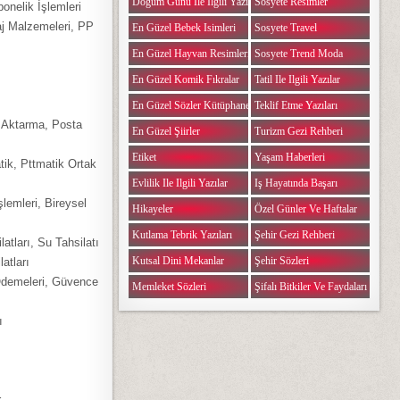
Doğum Günü Ile Ilgili Yazılar
Sosyete Resimler
bonelik İşlemleri
aj Malzemeleri, PP
En Güzel Bebek Isimleri
Sosyete Travel
En Güzel Hayvan Resimleri
Sosyete Trend Moda
En Güzel Komik Fıkralar
Tatil Ile Ilgili Yazılar
En Güzel Sözler Kütüphanesi
Teklif Etme Yazıları
 Aktarma, Posta
En Güzel Şiirler
Turizm Gezi Rehberi
Etiket
Yaşam Haberleri
tik, Pttmatik Ortak
Evlilik Ile Ilgili Yazılar
Iş Hayatında Başarı
lemleri, Bireysel
Hikayeler
Özel Günler Ve Haftalar
Kutlama Tebrik Yazıları
Şehir Gezi Rehberi
atları, Su Tahsilatı
Kutsal Dini Mekanlar
Şehir Sözleri
atları
Ödemeleri, Güvence
Memleket Sözleri
Şifalı Bitkiler Ve Faydaları
ı
r