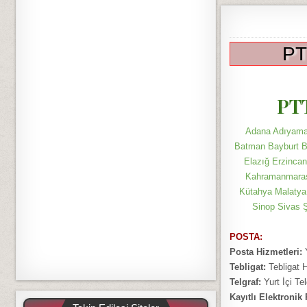
PT
PTT
Adana Adıyaman
Batman Bayburt Bi
Elazığ Erzincan
Kahramanmaraş 
Kütahya Malatya
Sinop Sivas 
POSTA:
Posta Hizmetleri:
Y
Tebligat:
Tebligat 
Telgraf:
Yurt İçi Tel
Kayıtlı Elektronik