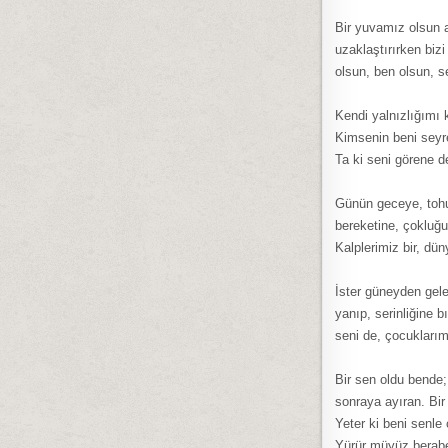
Bir yuvamız olsun ar
uzaklaştırırken bizi
olsun, ben olsun, s
Kendi yalnızlığımı 
Kimsenin beni seyr
Ta ki seni görene 
Günün geceye, tohum
bereketine, çokluğu
Kalplerimiz bir, dü
İster güneyden gele
yanıp, serinliğine
seni de, çocukları
Bir sen oldu bende;
sonraya ayıran. Bir
Yeter ki beni senle
Yürür müyüz berab