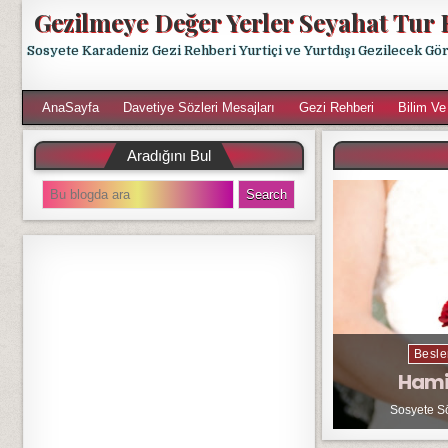
Gezilmeye Değer Yerler Seyahat Tur 
Sosyete Karadeniz Gezi Rehberi Yurtiçi ve Yurtdışı Gezilecek Gö
AnaSayfa
Davetiye Sözleri Mesajları
Gezi Rehberi
Bilim Ve
Aradığını Bul
S
e
a
r
c
h
f
o
r
Besle
:
Hami
Sosyete S