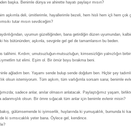
den başka. Benimle dünya ve ahirette hayatı paylaşır mısın?
im aşkımla deli, ümitlerimle, hayallerimle bezeli, hem hisli hem içli hem çok
sımsıkı tutar mısın sevdiceğim?
 aydınlığından, uyumun güzelliğinden, bana getirdiğin düzen uyumundan, kalb
ki his bütününden; aşkınla, sevginle gel gel de tamamlansın bu beden.
talihimi. Kırdım; umutsuzluğun-mutsuzluğun, kimsesizliğin yalnızlığın birbir
 Kıymetlim tut elimi. Eşim ol. Bir ömür boyu bırakma beni.
inle ağladım ben. Yaşamı sende bulup sende doğdum ben. Hiçbir şey tadımlık,
zlık olsun istemiyorum. Tüm aşkım, tüm varlığımla sorsam sana; benimle evle
ımızda; sadece anlar, anılar olmasın anlatacak. Paylaştığımız yaşam, birlik
 adanmışlık olsun. Bir ömre sığacak tüm anlar için benimle evlenir misin?
bakış, gülümsemende ki iyimserlik, huylarında ki yumuşaklık, burnunda ki kara
nde ki sımsıcaklık yeter bana. Öylece gel, kendince.
mle?