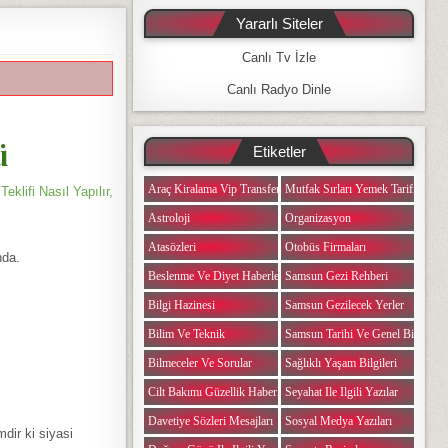
Yararlı Siteler
Canlı Tv İzle
Canlı Radyo Dinle
ü
Etiketler
Araç Kiralama Vip Transfer
Mutfak Sırları Yemek Tarifi Notlar
Teklifi Nasıl Yapılır,
Astroloji
Organizasyon
Atasözleri
Otobüs Firmaları
nda.
Beslenme Ve Diyet Haberleri
Samsun Gezi Rehberi
Bilgi Hazinesi
Samsun Gezilecek Yerler
Bilim Ve Teknik
Samsun Tarihi Ve Genel Bilgiler
Bilmeceler Ve Sorular
Sağlıklı Yaşam Bilgileri
Cilt Bakımı Güzellik Haberleri
Seyahat Ile Ilgili Yazılar
Davetiye Sözleri Mesajları
Sosyal Medya Yazıları
ir ki siyasi