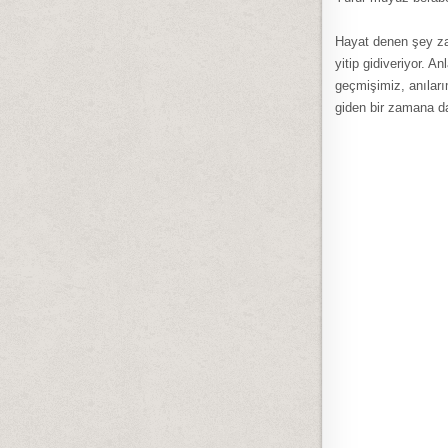
Hayat denen şey zat
yitip gidiveriyor. 
geçmişimiz, anıları
giden bir zamana d