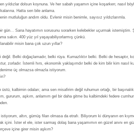
n yıldızlar dolsun koynuna. Ve her sabah yaşamın içine koşarken; nasıl böyl
larına. Hatta sen bile anlama.
enin mutluluğun andım oldu. Evlenir misin benimle, sayısız yıldızlarımla.
bir gün… Sana hayatımın sorusunu sorarken kelebekler uçurmak istemiştim. Ş
ma sakın. 400 yüz yıl yaşayabiliyorlarmış çünkü.
lanabilir misin bana çok uzun yıllar?
i değil. Belki doğaçlamadır, belki rüya. Kurnazlıktır belki. Belki de hesaptır, koş
uktur, zorladır. İstemli hırs, ekonomik yaklaşımdır belki de kim bilir kim nasıl k
denime üç olmazsa olmazla istiyorum.
sin?
 üstü, kalbimin odaları; ama sen misafirim değil ruhumun ortağı, bir başınalı
m, gururum, aşkım, anlamım gel bir daha gitme bu kalbimdeki federe cumhuri
nden.
 istiyorum, altın, gümüş filan olmasa da etrafı. Biliyorum ki dünyanın en kıym
ak içini. İster el ele, ister sarmaş dolaş bana yaşamımın en güzel anını en gü
erçeve içine girer misin aşkım?