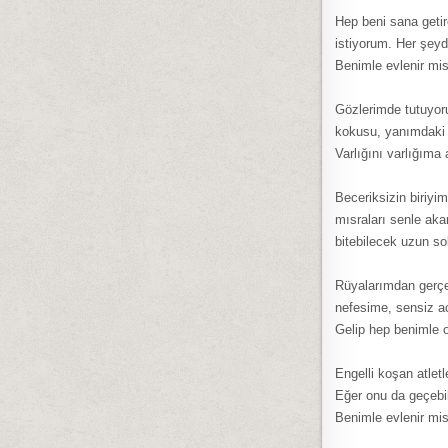
Hep beni sana getir
istiyorum. Her şeyd
Benimle evlenir mis
Gözlerimde tutuyoru
kokusu, yanımdaki 
Varlığını varlığıma
Beceriksizin biriyi
mısraları senle aka
bitebilecek uzun so
Rüyalarımdan gerçe
nefesime, sensiz a
Gelip hep benimle o
Engelli koşan atlet
Eğer onu da geçebi
Benimle evlenir mi