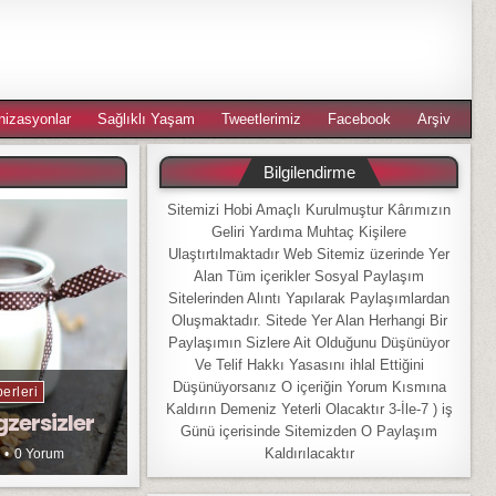
nizasyonlar
Sağlıklı Yaşam
Tweetlerimiz
Facebook
Arşiv
Bilgilendirme
Sitemizi Hobi Amaçlı Kurulmuştur Kârımızın
Geliri Yardıma Muhtaç Kişilere
Ulaştırtılmaktadır Web Sitemiz üzerinde Yer
Alan Tüm içerikler Sosyal Paylaşım
Sitelerinden Alıntı Yapılarak Paylaşımlardan
Oluşmaktadır. Sitede Yer Alan Herhangi Bir
Paylaşımın Sizlere Ait Olduğunu Düşünüyor
Ve Telif Hakkı Yasasını ihlal Ettiğini
Düşünüyorsanız O içeriğin Yorum Kısmına
erleri
Kaldırın Demeniz Yeterli Olacaktır 3-İle-7 ) iş
gzersizler
Günü içerisinde Sitemizden O Paylaşım
Kaldırılacaktır
0 Yorum