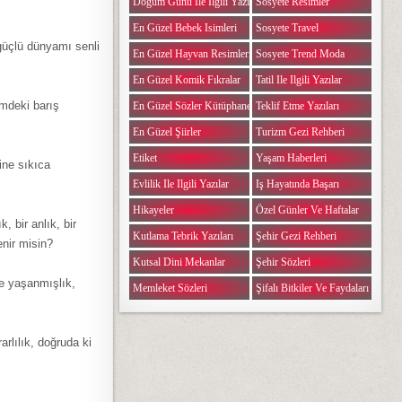
Doğum Günü Ile Ilgili Yazılar
Sosyete Resimler
En Güzel Bebek Isimleri
Sosyete Travel
 güçlü dünyamı senli
En Güzel Hayvan Resimleri
Sosyete Trend Moda
En Güzel Komik Fıkralar
Tatil Ile Ilgili Yazılar
imdeki barış
En Güzel Sözler Kütüphanesi
Teklif Etme Yazıları
En Güzel Şiirler
Turizm Gezi Rehberi
Etiket
Yaşam Haberleri
ine sıkıca
Evlilik Ile Ilgili Yazılar
Iş Hayatında Başarı
Hikayeler
Özel Günler Ve Haftalar
 bir anlık, bir
Kutlama Tebrik Yazıları
Şehir Gezi Rehberi
nir misin?
Kutsal Dini Mekanlar
Şehir Sözleri
te yaşanmışlık,
Memleket Sözleri
Şifalı Bitkiler Ve Faydaları
rlılık, doğruda ki