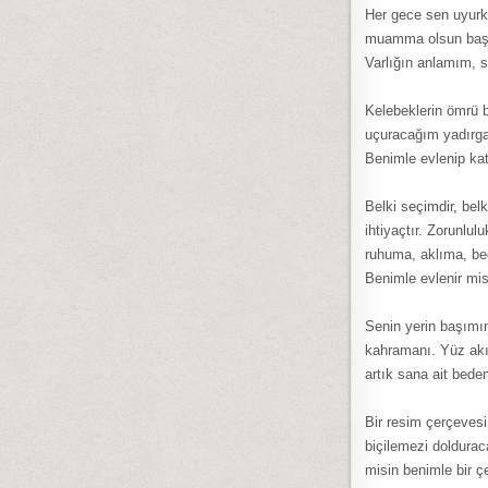
Her gece sen uyurke
muamma olsun başka
Varlığın anlamım, s
Kelebeklerin ömrü 
uçuracağım yadırga
Benimle evlenip kat
Belki seçimdir, belk
ihtiyaçtır. Zorunlul
ruhuma, aklıma, be
Benimle evlenir mi
Senin yerin başımın
kahramanı. Yüz akı
artık sana ait bede
Bir resim çerçevesi
biçilemezi doldurac
misin benimle bir ç