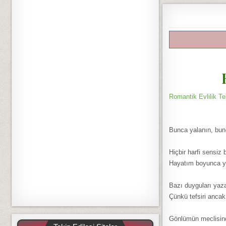
Romantik Evlilik Tekl
Bunca yalanın, bun
Hiçbir harfi sensiz
Hayatım boyunca ya
Bazı duyguları yaz
Çünkü tefsiri anca
Gönlümün meclisind