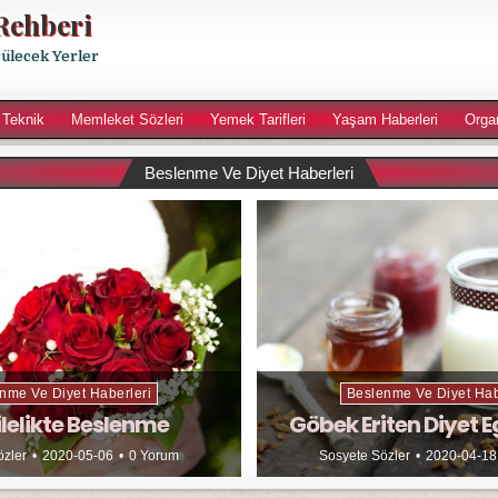
Rehberi
rülecek Yerler
 Teknik
Memleket Sözleri
Yemek Tarifleri
Yaşam Haberleri
Orga
Beslenme Ve Diyet Haberleri
nme Ve Diyet Haberleri
Beslenme Ve Diyet Hab
lelikte Beslenme
Göbek Eriten Diyet E
özler
2020-05-06
0 Yorum
Sosyete Sözler
2020-04-18