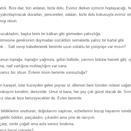
tık. Bize dair, bizi anlatan, bizle dolu. Evimiz derken içimizin hoplayacağı, h
 yakınlaştıracak duvarları, pencereleri, odaları, bizle dolu kokusuyla evimiz o
evgi olsun.
kucakladım, başka birini bir kalkan gibi görmeden yalnızlığa.
etmesine gereksinim duymadan süzüldüm semalarda yalnız bir kartal gibi.
dek… Salt sevip kabullenerek benimle uzun soluklu bir yürüyüşe var mısın?
un toprağa, toprağın yağmura, gülün bülbüle, yarımın bütüne hasreti gibi; ışı
na, naif varlığına muhtaçlığım var sana.
nyamız biz olsun. Evlenir misin benimle sonsuzluğa?
n karayel, ister kuzeyden gelen poyraz ol, dilersen beni tümden ıslatan sağan
 bırakayım kendimi, denizinde. Umut ol bana, her şey çok güzel olacak de. Sı
mız olacak bize benzeyecekler de. Evlen benimle.
 bildiklerimi unutturan, doğrularımı saptıran, ezberlerimi bozup hayatımı sen
 geldin böldün, parçaladın, çıkardın ama yine de razıyım.
 çarp, senle çoğalt ama asla sensiz bırakma.
erce hayat yolunda?