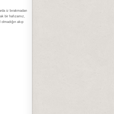
larda iz bırakmadan
ak bir hafızamız,
l olmadığın akıp