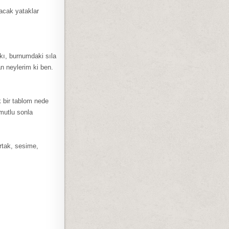
tacak yataklar
kı, burnumdaki sıla
 neylerim ki ben.
k bir tablom nede
mutlu sonla
rtak, sesime,