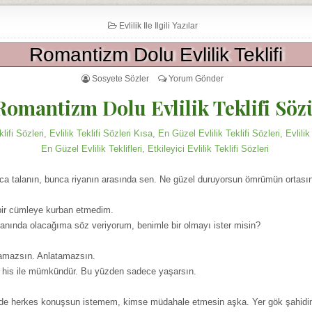
Evlilik Ile Ilgili Yazılar
Romantizm Dolu Evlilik Teklifi
Sosyete Sözler
Yorum Gönder
Romantizm Dolu Evlilik Teklifi Söz
ifi Sözleri, Evlilik Teklifi Sözleri Kısa, En Güzel Evlilik Teklifi Sözleri, Evlilik 
En Güzel Evlilik Teklifleri, Etkileyici Evlilik Teklifi Sözleri
ca talanın, bunca riyanın arasında sen. Ne güzel duruyorsun ömrümün ortası
 bir cümleye kurban etmedim.
nında olacağıma söz veriyorum, benimle bir olmayı ister misin?
amazsın. Anlatamazsın.
k his ile mümkündür. Bu yüzden sadece yaşarsın.
e herkes konuşsun istemem, kimse müdahale etmesin aşka. Yer gök şahidimd