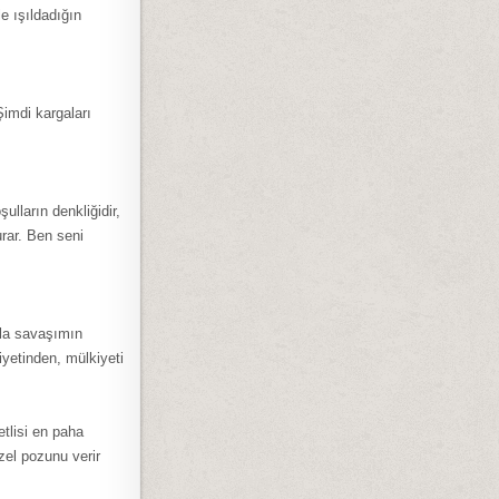
e ışıldadığın
imdi kargaları
ulların denkliğidir,
urar. Ben seni
kla savaşımın
yetinden, mülkiyeti
etlisi en paha
zel pozunu verir