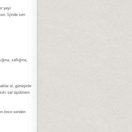
er şeyi
lsun. İçinde sen
ğına, saflığına,
aklar ol, güneşinle
msıkı sar üşütmem
den önce senden