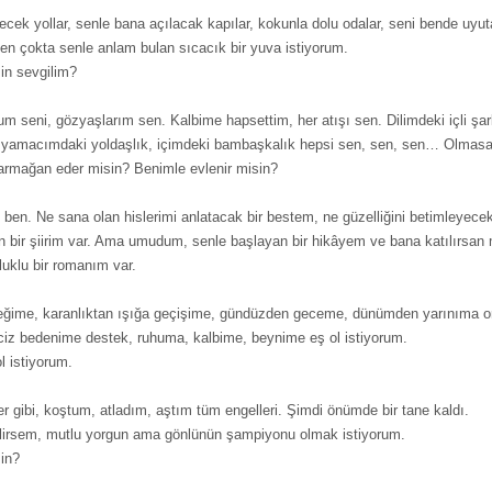
ecek yollar, senle bana açılacak kapılar, kokunla dolu odalar, seni bende uyu
en çokta senle anlam bulan sıcacık bir yuva istiyorum.
in sevgilim?
m seni, gözyaşlarım sen. Kalbime hapsettim, her atışı sen. Dilimdeki içli şar
yamacımdaki yoldaşlık, içimdeki bambaşkalık hepsi sen, sen, sen… Olmasan
 armağan eder misin? Benimle evlenir misin?
m ben. Ne sana olan hislerimi anlatacak bir bestem, ne güzelliğini betimleyece
n bir şiirim var. Ama umudum, senle başlayan bir hikâyem ve bana katılırsan 
luklu bir romanım var.
ğime, karanlıktan ışığa geçişime, gündüzden geceme, dünümden yarınıma o
ciz bedenime destek, ruhuma, kalbime, beynime eş ol istiyorum.
l istiyorum.
ler gibi, koştum, atladım, aştım tüm engelleri. Şimdi önümde bir tane kaldı.
lirsem, mutlu yorgun ama gönlünün şampiyonu olmak istiyorum.
sin?