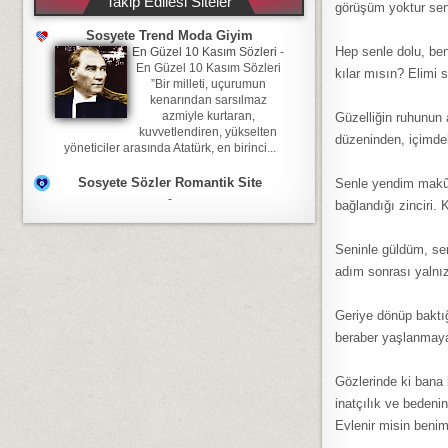
Takip Edilesi Siteler
görüşüm yoktur sen
Sosyete Trend Moda Giyim
Hep senle dolu, ben
En Güzel 10 Kasım Sözleri
-
En Güzel 10 Kasım Sözleri
kılar mısın? Elimi 
”Bir milleti, uçurumun
kenarından sarsılmaz
azmiyle kurtaran,
Güzelliğin ruhunun
kuvvetlendiren, yükselten
düzeninden, içimde
yöneticiler arasında Atatürk, en birinci...
Sosyete Sözler Romantik Site
Senle yendim makûs 
-
bağlandığı zinciri.
Seninle güldüm, sen
adım sonrası yalnı
Geriye dönüp baktığ
beraber yaşlanmaya
Gözlerinde ki bana 
inatçılık ve bedeni
Evlenir misin beni