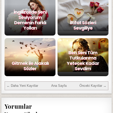
İngilizcede Seni
Seviyorum
Demenin Farklı
İltifat Sözleri
Yolları
Sevgiliye
Ben Seni Tüm
Tutkularıma
Gitmek ile Alakalı
Yetecek Kadar
Sözler
Sevdim
← Daha Yeni Kayıtlar
Ana Sayfa
Önceki Kayıtlar →
Yorumlar