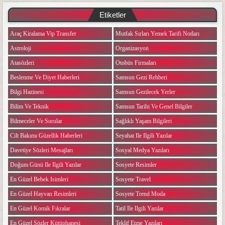
Etiketler
Araç Kiralama Vip Transfer
Mutfak Sırları Yemek Tarifi Notları
Astroloji
Organizasyon
Atasözleri
Otobüs Firmaları
Beslenme Ve Diyet Haberleri
Samsun Gezi Rehberi
Bilgi Hazinesi
Samsun Gezilecek Yerler
Bilim Ve Teknik
Samsun Tarihi Ve Genel Bilgiler
Bilmeceler Ve Sorular
Sağlıklı Yaşam Bilgileri
Cilt Bakımı Güzellik Haberleri
Seyahat Ile Ilgili Yazılar
Davetiye Sözleri Mesajları
Sosyal Medya Yazıları
Doğum Günü Ile Ilgili Yazılar
Sosyete Resimler
En Güzel Bebek Isimleri
Sosyete Travel
En Güzel Hayvan Resimleri
Sosyete Trend Moda
En Güzel Komik Fıkralar
Tatil Ile Ilgili Yazılar
En Güzel Sözler Kütüphanesi
Teklif Etme Yazıları