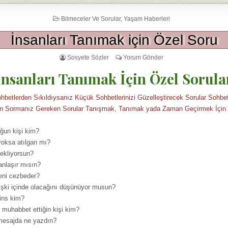
Bilmeceler Ve Sorular
,
Yaşam Haberleri
İnsanları Tanımak için Özel Soru
Sosyete Sözler
Yorum Gönder
İnsanları Tanımak İçin Özel Sorula
hbetlerden Sıkıldıysanız Küçük Sohbetlerinizi Güzelleştirecek Sorular Sohbe
çin Sormanız Gereken Sorular Tanışmak, Tanımak yada Zaman Geçirmek İçin 
uğun kişi kim?
yoksa atılgan mı?
bekliyorsun?
 anlaşır mısın?
seni cezbeder?
 ilişki içinde olacağını düşünüyor musun?
cins kim?
 muhabbet ettiğin kişi kim?
 mesajda ne yazdın?