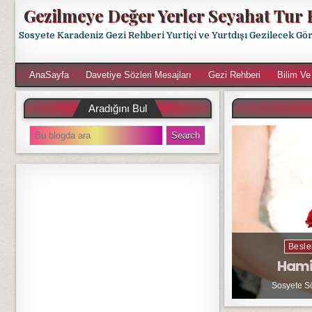
Gezilmeye Değer Yerler Seyahat Tur 
Sosyete Karadeniz Gezi Rehberi Yurtiçi ve Yurtdışı Gezilecek Gö
AnaSayfa
Davetiye Sözleri Mesajları
Gezi Rehberi
Bilim Ve
Aradığını Bul
S
e
a
r
c
h
f
o
r
Besle
:
Hami
Sosyete S