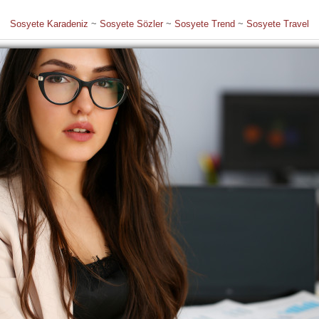
Sosyete Karadeniz
~
Sosyete Sözler
~
Sosyete Trend
~
Sosyete Travel