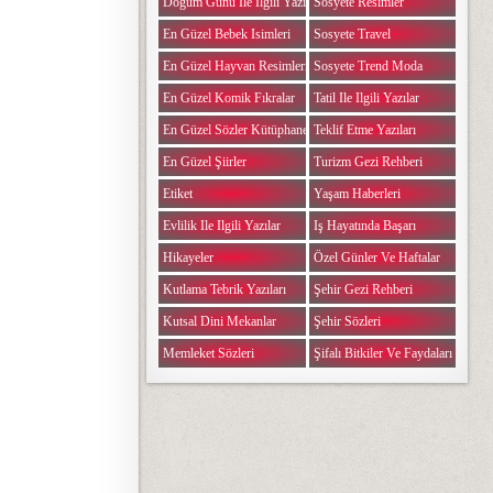
Doğum Günü Ile Ilgili Yazılar
Sosyete Resimler
En Güzel Bebek Isimleri
Sosyete Travel
En Güzel Hayvan Resimleri
Sosyete Trend Moda
En Güzel Komik Fıkralar
Tatil Ile Ilgili Yazılar
En Güzel Sözler Kütüphanesi
Teklif Etme Yazıları
En Güzel Şiirler
Turizm Gezi Rehberi
Etiket
Yaşam Haberleri
Evlilik Ile Ilgili Yazılar
Iş Hayatında Başarı
Hikayeler
Özel Günler Ve Haftalar
Kutlama Tebrik Yazıları
Şehir Gezi Rehberi
Kutsal Dini Mekanlar
Şehir Sözleri
Memleket Sözleri
Şifalı Bitkiler Ve Faydaları