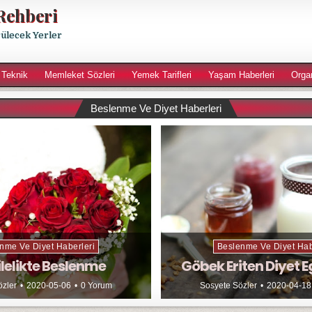
Rehberi
rülecek Yerler
 Teknik
Memleket Sözleri
Yemek Tarifleri
Yaşam Haberleri
Orga
Beslenme Ve Diyet Haberleri
nme Ve Diyet Haberleri
Beslenme Ve Diyet Hab
lelikte Beslenme
Göbek Eriten Diyet E
özler
2020-05-06
0 Yorum
Sosyete Sözler
2020-04-18