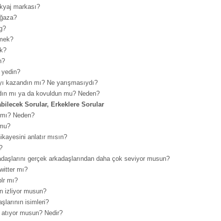
kyaj markası?
ağaza?
og?
emek?
nk?
n?
 yedin?
ayı kazandın mı? Ne yarışmasıydı?
ıldın mı ya da kovuldun mu? Neden?
abilecek Sorular, Erkeklere Sorular
n mı? Neden?
 mu?
ikayesini anlatır mısın?
?
adaşlarını gerçek arkadaşlarından daha çok seviyor musun?
itter mı?
blr mı?
n izliyor musun?
şlarının isimleri?
n atıyor musun? Nedir?