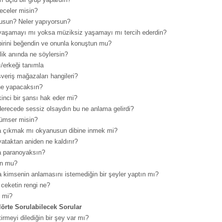
eceler misin?
usun? Neler yapıyorsun?
yaşamayı mı yoksa müziksiz yaşamayı mı tercih ederdin?
birini beğendin ve onunla konuştun mu?
zlik anında ne söylersin?
ı/erkeği tanımla
şveriş mağazaları hangileri?
ne yapacaksın?
inci bir şansı hak eder mi?
derecede sessiz olsaydın bu ne anlama gelirdi?
lümser misin?
a çıkmak mı okyanusun dibine inmek mi?
yataktan aniden ne kaldırır?
a paranoyaksın?
un mu?
 kimsenin anlamasını istemediğin bir şeyler yaptın mı?
 ceketin rengi ne?
n mi?
Flörte Sorulabilecek Sorular
irmeyi dilediğin bir şey var mı?