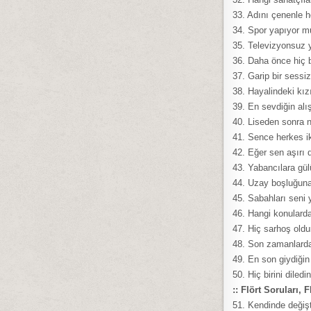
33. Adını çenenle h
34. Spor yapıyor m
35. Televizyonsuz 
36. Daha önce hiç 
37. Garip bir sessi
38. Hayalindeki kız
39. En sevdiğin alı
40. Liseden sonra 
41. Sence herkes ik
42. Eğer sen aşırı 
43. Yabancılara gü
44. Uzay boşluğun
45. Sabahları seni 
46. Hangi konulard
47. Hiç sarhoş old
48. Son zamanlarda
49. En son giydiğin
50. Hiç birini diledi
:: Flört Soruları, 
51. Kendinde değişt