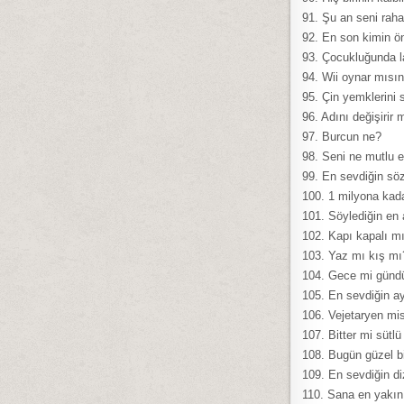
91. Şu an seni raha
92. En son kimin ö
93. Çocukluğunda l
94. Wii oynar mısı
95. Çin yemklerini
96. Adını değişirir 
97. Burcun ne?
98. Seni ne mutlu 
99. En sevdiğin söz
100. 1 milyona kada
101. Söylediğin en 
102. Kapı kapalı m
103. Yaz mı kış mı
104. Gece mi gün
105. En sevdiğin ay
106. Vejetaryen mi
107. Bitter mi sütl
108. Bugün güzel b
109. En sevdiğin di
110. Sana en yakın 