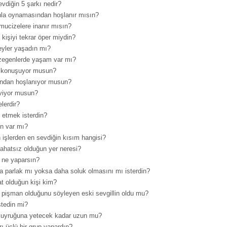
vdiğin 5 şarkı nedir?
ınla oynamasından hoşlanır mısın?
mucizelere inanır mısın?
kişiyi tekrar öper miydin?
eyler yaşadın mı?
zegenlerde yaşam var mı?
la konuşuyor musun?
ndan hoşlanıyor musun?
viyor musun?
lerdir?
 etmek isterdin?
n var mı?
 işlerden en sevdiğin kısım hangisi?
ahatsız olduğun yer neresi?
k ne yaparsın?
 parlak mı yoksa daha soluk olmasını mı isterdin?
t olduğun kişi kim?
in pişman olduğunu söyleyen eski sevgillin oldu mu?
stedin mi?
t kuyruğuna yetecek kadar uzun mu?
rı üçlü bir grup yapardın?