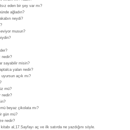
tsız eden bir şey var mı?
nünde ağladın?
akabın neydi?
n?
 seviyor musun?
miydin?
eder?
 nedir?
r sayabilir misin?
aptalca yalan nedir?
ı uyursun açık mı?
?
düz mü?
 nedir?
sin?
ü mü beyaz çikolata mı?
ir gün mü?
ze nedir?
kitabı al,17.Sayfayı aç ve ilk satırda ne yazdığını söyle.