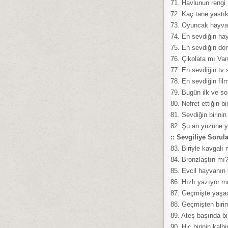
71. Havlunun rengi
72. Kaç tane yastı
73. Oyuncak hayva
74. En sevdiğin ha
75. En sevdiğin do
76. Çikolata mı Van
77. En sevdiğin tv
78. En sevdiğin fil
79. Bugün ilk ve s
80. Nefret ettiğin bi
81. Sevdiğin birinin
82. Şu an yüzüne y
:: Sevgiliye Sorul
83. Biriyle kavgalı
84. Bronzlaştın mı
85. Evcil hayvanın
86. Hızlı yazıyor 
87. Geçmişte yaşa
88. Geçmişten birin
89. Ateş başında bi
90. Hiç birinin kalb