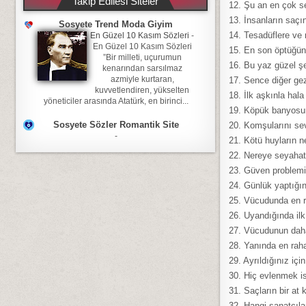
Takip Edilesi Siteler
12. Şu an en çok se
13. İnsanların saç
Sosyete Trend Moda Giyim
14. Tesadüflere ve 
En Güzel 10 Kasım Sözleri
-
En Güzel 10 Kasım Sözleri
15. En son öptüğün 
”Bir milleti, uçurumun
16. Bu yaz güzel ş
kenarından sarsılmaz
azmiyle kurtaran,
17. Sence diğer ge
kuvvetlendiren, yükselten
18. İlk aşkınla ha
yöneticiler arasında Atatürk, en birinci...
19. Köpük banyosu
Sosyete Sözler Romantik Site
20. Komşularını se
-
21. Kötü huyların ne
22. Nereye seyahat
23. Güven problemi
24. Günlük yaptığın
25. Vücudunda en r
26. Uyandığında il
27. Vücudunun daha
28. Yanında en raha
29. Ayrıldığınız iç
30. Hiç evlenmek i
31. Saçların bir a
32. Hangi sanatçıla