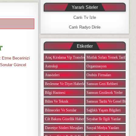
Yararlı Siteler
Canlı Tv İzle
Canlı Radyo Dinle
r
Etiketler
Araç Kiralama Vip Transfer
Mutfak Sırları Yemek Tarifi Notlar
t Etme Becerinizi
Sorular Güncel
Astroloji
Organizasyon
Atasözleri
Otobüs Firmaları
Beslenme Ve Diyet Haberleri
Samsun Gezi Rehberi
Bilgi Hazinesi
Samsun Gezilecek Yerler
Bilim Ve Teknik
Samsun Tarihi Ve Genel Bilgiler
Bilmeceler Ve Sorular
Sağlıklı Yaşam Bilgileri
Cilt Bakımı Güzellik Haberleri
Seyahat Ile Ilgili Yazılar
Davetiye Sözleri Mesajları
Sosyal Medya Yazıları