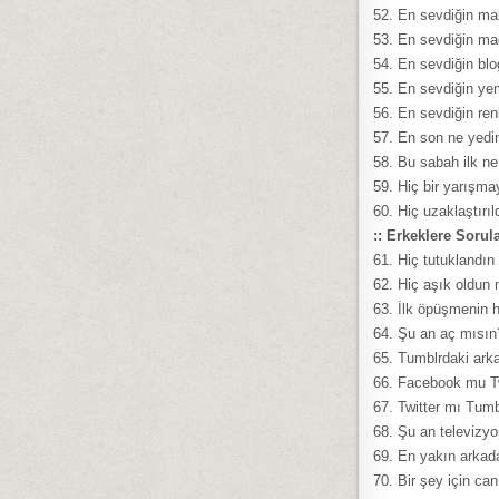
52. En sevdiğin ma
53. En sevdiğin m
54. En sevdiğin bl
55. En sevdiğin y
56. En sevdiğin re
57. En son ne yedi
58. Bu sabah ilk ne
59. Hiç bir yarışm
60. Hiç uzaklaştır
:: Erkeklere Sorul
61. Hiç tutuklandı
62. Hiç aşık oldun
63. İlk öpüşmenin h
64. Şu an aç mısın
65. Tumblrdaki ark
66. Facebook mu Tw
67. Twitter mı Tum
68. Şu an televizyo
69. En yakın arkada
70. Bir şey için ca