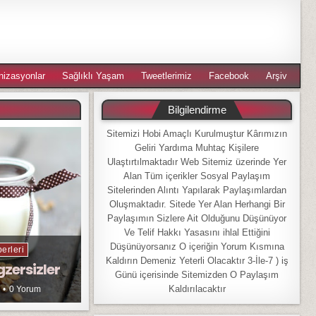
nizasyonlar
Sağlıklı Yaşam
Tweetlerimiz
Facebook
Arşiv
Bilgilendirme
Sitemizi Hobi Amaçlı Kurulmuştur Kârımızın
Geliri Yardıma Muhtaç Kişilere
Ulaştırtılmaktadır Web Sitemiz üzerinde Yer
Alan Tüm içerikler Sosyal Paylaşım
Sitelerinden Alıntı Yapılarak Paylaşımlardan
Oluşmaktadır. Sitede Yer Alan Herhangi Bir
Paylaşımın Sizlere Ait Olduğunu Düşünüyor
Ve Telif Hakkı Yasasını ihlal Ettiğini
Düşünüyorsanız O içeriğin Yorum Kısmına
erleri
Kaldırın Demeniz Yeterli Olacaktır 3-İle-7 ) iş
gzersizler
Günü içerisinde Sitemizden O Paylaşım
Kaldırılacaktır
0 Yorum