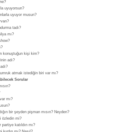
 ne?
kla uyuyorsun?
nlarla uyuyor musun?
yvan?
ndurma tadı?
ilya mı?
 show?
m?
on konuştuğun kişi kim?
rinin adı?
 adı?
umruk atmak istediğin biri var mı?
abilecek Sorular
 mısın?
?
 var mı?
musun?
dığın bir şeyden pişman mısın? Neyden?
i özledin mi?
r partiye katıldın mı?
ini kırdın mı? Nasıl?