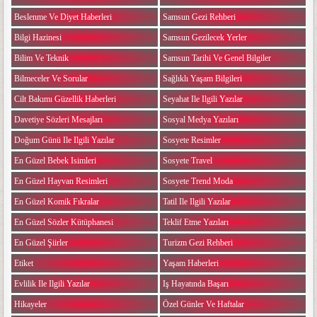
Beslenme Ve Diyet Haberleri
Samsun Gezi Rehberi
Bilgi Hazinesi
Samsun Gezilecek Yerler
Bilim Ve Teknik
Samsun Tarihi Ve Genel Bilgiler
Bilmeceler Ve Sorular
Sağlıklı Yaşam Bilgileri
Cilt Bakımı Güzellik Haberleri
Seyahat Ile Ilgili Yazılar
Davetiye Sözleri Mesajları
Sosyal Medya Yazıları
Doğum Günü Ile Ilgili Yazılar
Sosyete Resimler
En Güzel Bebek Isimleri
Sosyete Travel
En Güzel Hayvan Resimleri
Sosyete Trend Moda
En Güzel Komik Fıkralar
Tatil Ile Ilgili Yazılar
En Güzel Sözler Kütüphanesi
Teklif Etme Yazıları
En Güzel Şiirler
Turizm Gezi Rehberi
Etiket
Yaşam Haberleri
Evlilik Ile Ilgili Yazılar
Iş Hayatında Başarı
Hikayeler
Özel Günler Ve Haftalar