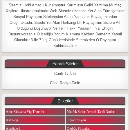
Sitemizi Hobi Amaçlı Kurulmuştur Kârımızın Geliri Yardıma Muhtaç
Kişilere Ulaştırtılmaktadır Web Sitemiz üzerinde Yer Alan Tüm içerikler
Sosyal Paylaşım Sitelerinden Alıntı Yapılarak Paylaşımlardan
Oluşmaktadır. Sitede Yer Alan Herhangi Bir Paylaşımın Sizlere Ait
Olduğunu Düşünüyor Ve Telif Hakkı Yasasını ihlal Ettiğini
Düşünüyorsanız O içeriğin Yorum Kısmına Kaldırın Demeniz Yeterli
Olacaktır 3-İle-7 ) iş Günü içerisinde Sitemizden O Paylaşım
Kaldırılacaktır
Yararlı Siteler
Canlı Tv İzle
Canlı Radyo Dinle
Etiketler
Araç Kiralama Vip Transfer
Mutfak Sırları Yemek Tarifi Notları
Astroloji
Organizasyon
Atasözleri
Otobüs Firmaları