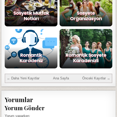
Sosyetik Mutfak
Sosyete
Notları
Organizasyon
Romantik
Romantik Sosyete
Karadeniz
Karadenizli
← Daha Yeni Kayıtlar
Ana Sayfa
Önceki Kayıtlar →
Yorumlar
Yorum Gönder
Yorum yaparken: