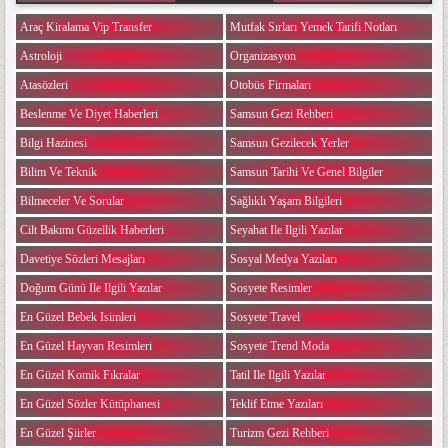
Araç Kiralama Vip Transfer
Mutfak Sırları Yemek Tarifi Notları
Astroloji
Organizasyon
Atasözleri
Otobüs Firmaları
Beslenme Ve Diyet Haberleri
Samsun Gezi Rehberi
Bilgi Hazinesi
Samsun Gezilecek Yerler
Bilim Ve Teknik
Samsun Tarihi Ve Genel Bilgiler
Bilmeceler Ve Sorular
Sağlıklı Yaşam Bilgileri
Cilt Bakımı Güzellik Haberleri
Seyahat Ile Ilgili Yazılar
Davetiye Sözleri Mesajları
Sosyal Medya Yazıları
Doğum Günü Ile Ilgili Yazılar
Sosyete Resimler
En Güzel Bebek Isimleri
Sosyete Travel
En Güzel Hayvan Resimleri
Sosyete Trend Moda
En Güzel Komik Fıkralar
Tatil Ile Ilgili Yazılar
En Güzel Sözler Kütüphanesi
Teklif Etme Yazıları
En Güzel Şiirler
Turizm Gezi Rehberi