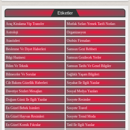
Etiketler
Araç Kiralama Vip Transfer
Mutfak Sırları Yemek Tarifi Notları
Astroloji
Organizasyon
Atasözleri
Otobüs Firmaları
Beslenme Ve Diyet Haberleri
Samsun Gezi Rehberi
Bilgi Hazinesi
Samsun Gezilecek Yerler
Bilim Ve Teknik
Samsun Tarihi Ve Genel Bilgiler
Bilmeceler Ve Sorular
Sağlıklı Yaşam Bilgileri
Cilt Bakımı Güzellik Haberleri
Seyahat Ile Ilgili Yazılar
Davetiye Sözleri Mesajları
Sosyal Medya Yazıları
Doğum Günü Ile Ilgili Yazılar
Sosyete Resimler
En Güzel Bebek Isimleri
Sosyete Travel
En Güzel Hayvan Resimleri
Sosyete Trend Moda
En Güzel Komik Fıkralar
Tatil Ile Ilgili Yazılar