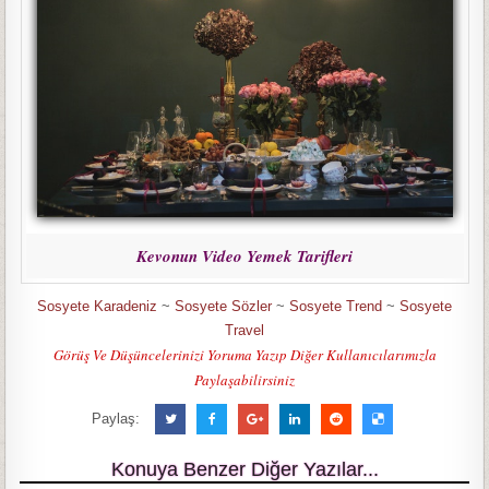
Kevonun Video Yemek Tarifleri
Sosyete Karadeniz
~
Sosyete Sözler
~
Sosyete Trend
~
Sosyete
Travel
Görüş Ve Düşüncelerinizi Yoruma Yazıp Diğer Kullanıcılarımızla
Paylaşabilirsiniz
Paylaş:
Konuya Benzer Diğer Yazılar...