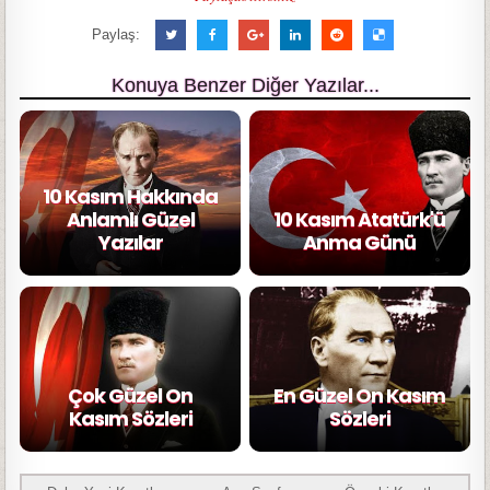
Paylaş:
Konuya Benzer Diğer Yazılar...
10 Kasım Hakkında
Anlamlı Güzel
10 Kasım Atatürk'ü
Yazılar
Anma Günü
Çok Güzel On
En Güzel On Kasım
Kasım Sözleri
Sözleri