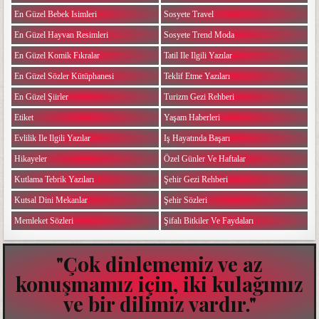
En Güzel Bebek Isimleri
Sosyete Travel
En Güzel Hayvan Resimleri
Sosyete Trend Moda
En Güzel Komik Fıkralar
Tatil Ile Ilgili Yazılar
En Güzel Sözler Kütüphanesi
Teklif Etme Yazıları
En Güzel Şiirler
Turizm Gezi Rehberi
Etiket
Yaşam Haberleri
Evlilik Ile Ilgili Yazılar
Iş Hayatında Başarı
Hikayeler
Özel Günler Ve Haftalar
Kutlama Tebrik Yazıları
Şehir Gezi Rehberi
Kutsal Dini Mekanlar
Şehir Sözleri
Memleket Sözleri
Şifalı Bitkiler Ve Faydaları
"Çok dinlememiz ve az
konuşmamız için, iki kulağımız
ve bir dilimiz vardır."