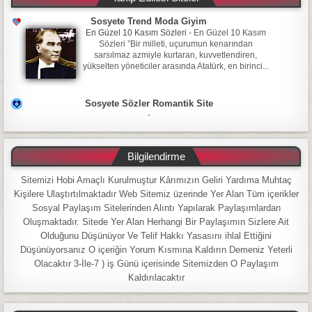
Sosyete Trend Moda Giyim
En Güzel 10 Kasım Sözleri
-
En Güzel 10 Kasım
Sözleri ”Bir milleti, uçurumun kenarından
sarsılmaz azmiyle kurtaran, kuvvetlendiren,
yükselten yöneticiler arasında Atatürk, en birinci...
Sosyete Sözler Romantik Site
-
Bilgilendirme
Sitemizi Hobi Amaçlı Kurulmuştur Kârımızın Geliri Yardıma Muhtaç
Kişilere Ulaştırtılmaktadır Web Sitemiz üzerinde Yer Alan Tüm içerikler
Sosyal Paylaşım Sitelerinden Alıntı Yapılarak Paylaşımlardan
Oluşmaktadır. Sitede Yer Alan Herhangi Bir Paylaşımın Sizlere Ait
Olduğunu Düşünüyor Ve Telif Hakkı Yasasını ihlal Ettiğini
Düşünüyorsanız O içeriğin Yorum Kısmına Kaldırın Demeniz Yeterli
Olacaktır 3-İle-7 ) iş Günü içerisinde Sitemizden O Paylaşım
Kaldırılacaktır