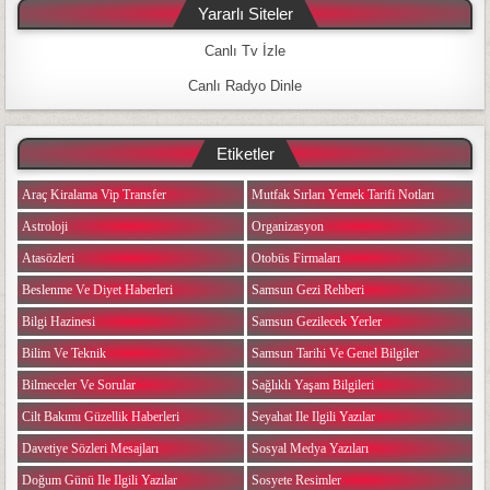
Yararlı Siteler
Canlı Tv İzle
Canlı Radyo Dinle
Etiketler
Araç Kiralama Vip Transfer
Mutfak Sırları Yemek Tarifi Notları
Astroloji
Organizasyon
Atasözleri
Otobüs Firmaları
Beslenme Ve Diyet Haberleri
Samsun Gezi Rehberi
Bilgi Hazinesi
Samsun Gezilecek Yerler
Bilim Ve Teknik
Samsun Tarihi Ve Genel Bilgiler
Bilmeceler Ve Sorular
Sağlıklı Yaşam Bilgileri
Cilt Bakımı Güzellik Haberleri
Seyahat Ile Ilgili Yazılar
Davetiye Sözleri Mesajları
Sosyal Medya Yazıları
Doğum Günü Ile Ilgili Yazılar
Sosyete Resimler