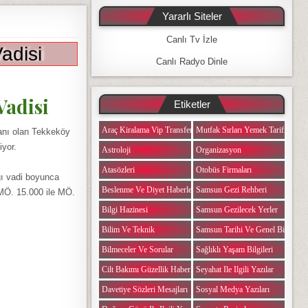
Yararlı Siteler
Canlı Tv İzle
adisi
Canlı Radyo Dinle
Vadisi
Etiketler
Araç Kiralama Vip Transfer
Mutfak Sırları Yemek Tarifi Notlar
lanı olan Tekkeköy
iyor.
Astroloji
Organizasyon
Atasözleri
Otobüs Firmaları
ğı vadi boyunca
Beslenme Ve Diyet Haberleri
Samsun Gezi Rehberi
 MÖ. 15.000 ile MÖ.
Bilgi Hazinesi
Samsun Gezilecek Yerler
Bilim Ve Teknik
Samsun Tarihi Ve Genel Bilgiler
Bilmeceler Ve Sorular
Sağlıklı Yaşam Bilgileri
Cilt Bakımı Güzellik Haberleri
Seyahat Ile Ilgili Yazılar
Davetiye Sözleri Mesajları
Sosyal Medya Yazıları