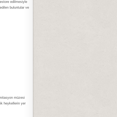
restore edilmesiyle
dilen buluntular ve
 imitasyon müzesi
ik heykellerin yer