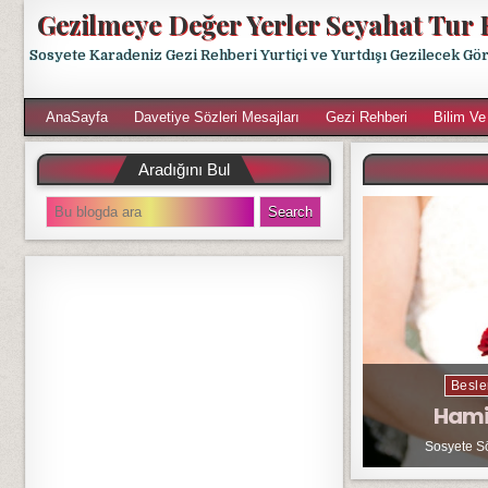
Gezilmeye Değer Yerler Seyahat Tur 
Sosyete Karadeniz Gezi Rehberi Yurtiçi ve Yurtdışı Gezilecek Gö
AnaSayfa
Davetiye Sözleri Mesajları
Gezi Rehberi
Bilim Ve
Aradığını Bul
S
e
a
r
c
h
f
o
r
Besle
:
Hami
Sosyete S