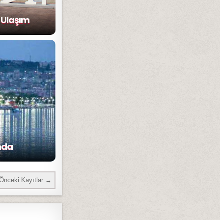
 Ulaşım
nda
Önceki Kayıtlar →