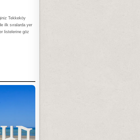
ğiniz Tekkeköy
 ilk sıralarda yer
 listelerine göz