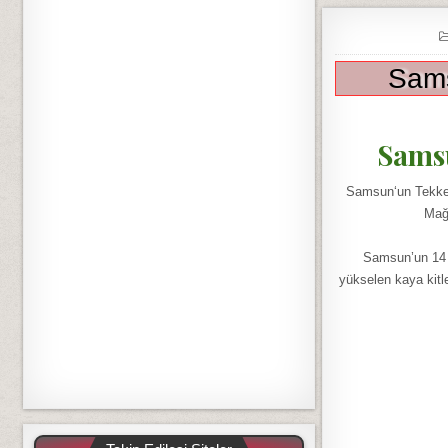
Sams
Samsu
Samsun‘un Tekkekö
Mağa
Samsun’un 14 k
yükselen kaya kitl