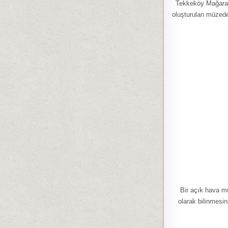
Tekkeköy Mağaralar
oluşturulan müzede
Bir açık hava mü
olarak bilinmesin