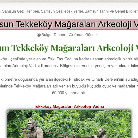
Samsun Gezi Rehberi
,
Samsun Gezilecek Yerler
,
Samsun Tarihi Ve Genel Bilgiler
un Tekkeköy Mağaraları Arkeoloji V
Bulgur Tanem
Yorum Gönder
n Tekkeköy Mağaraları Arkeoloji 
y İlçesi’nde yer alan ve Eski Taş Çağı’na kadar uzanan arkeolojik bir sit a
raları Arkeoloji Vadisi Karadeniz Bölgesi’nin en eski yerleşim yeri olarak bilin
ilometre doğusunda yer alan ilçedeki Fındıcak ve Çınarlı Dereleri’nin suladı
elerinde Tekkeköy Mağaraları adı verilen büyüklü küçüklü oyuk ve mağaralar
60.000 yıllarına ait.
Tekkeköy Mağaraları Arkeoloji Vadisi