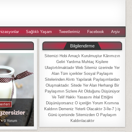
nizasyonlar
Sağlıklı Yaşam
Tweetlerimiz
Facebook
Arşiv
Bilgilendirme
Sitemizi Hobi Amaçlı Kurulmuştur Kârımızın
Geliri Yardıma Muhtaç Kişilere
Ulaştırtılmaktadır Web Sitemiz üzerinde Yer
Alan Tüm içerikler Sosyal Paylaşım
Sitelerinden Alıntı Yapılarak Paylaşımlardan
Oluşmaktadır. Sitede Yer Alan Herhangi Bir
Paylaşımın Sizlere Ait Olduğunu Düşünüyor
Ve Telif Hakkı Yasasını ihlal Ettiğini
Düşünüyorsanız O içeriğin Yorum Kısmına
erleri
Kaldırın Demeniz Yeterli Olacaktır 3-İle-7 ) iş
gzersizler
Günü içerisinde Sitemizden O Paylaşım
Kaldırılacaktır
0 Yorum