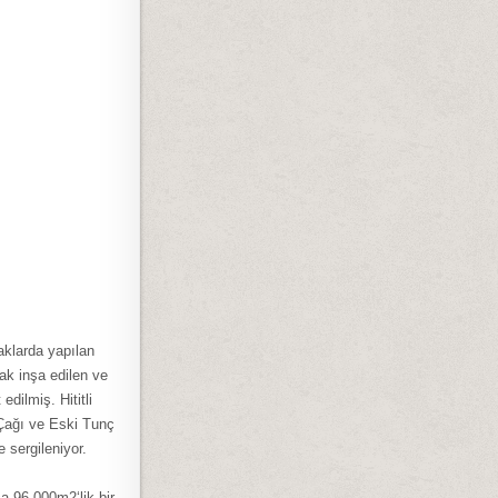
aklarda yapılan
ak inşa edilen ve
dilmiş. Hititli
 Çağı ve Eski Tunç
 sergileniyor.
ca 96.000m2‘lik bir