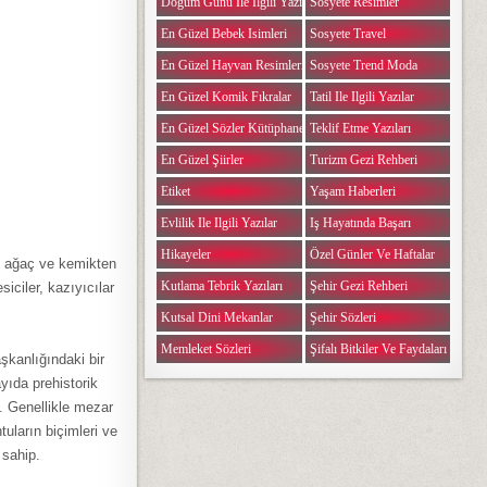
Doğum Günü Ile Ilgili Yazılar
Sosyete Resimler
En Güzel Bebek Isimleri
Sosyete Travel
En Güzel Hayvan Resimleri
Sosyete Trend Moda
En Güzel Komik Fıkralar
Tatil Ile Ilgili Yazılar
En Güzel Sözler Kütüphanesi
Teklif Etme Yazıları
En Güzel Şiirler
Turizm Gezi Rehberi
Etiket
Yaşam Haberleri
Evlilik Ile Ilgili Yazılar
Iş Hayatında Başarı
Hikayeler
Özel Günler Ve Haftalar
, ağaç ve kemikten
Kutlama Tebrik Yazıları
Şehir Gezi Rehberi
siciler, kazıyıcılar
Kutsal Dini Mekanlar
Şehir Sözleri
Memleket Sözleri
Şifalı Bitkiler Ve Faydaları
şkanlığındaki bir
yıda prehistorik
. Genellikle mezar
tuların biçimleri ve
 sahip.