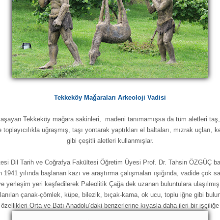
Tekkeköy Mağaraları Arkeoloji Vadisi
 yaşayan Tekkeköy mağara sakinleri, madeni tanımamışsa da tüm aletleri taş
toplayıcılıkla uğraşmış, taşı yontarak yaptıkları el baltaları, mızrak uçları, ke
gibi çeşitli aletleri kullanmışlar.
esi Dil Tarih ve Coğrafya Fakültesi Öğretim Üyesi Prof. Dr. Tahsin ÖZGÜÇ ba
n 1941 yılında başlanan kazı ve araştırma çalışmaları ışığında, vadide çok sa
e yerleşim yeri keşfedilerek Paleolitik Çağa dek uzanan buluntulara ulaşılmış
lanılan çanak-çömlek, küpe, bilezik, bıçak-kama, ok ucu, toplu iğne gibi bulun
 özellikleri Orta ve Batı Anadolu’daki benzerlerine kıyasla daha ileri bir işçiliğe