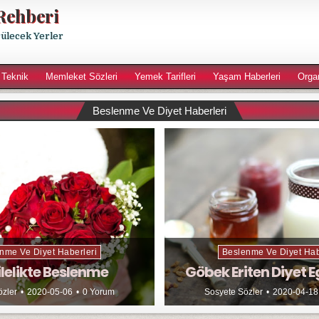
Rehberi
rülecek Yerler
 Teknik
Memleket Sözleri
Yemek Tarifleri
Yaşam Haberleri
Orga
Beslenme Ve Diyet Haberleri
nme Ve Diyet Haberleri
Beslenme Ve Diyet Hab
lelikte Beslenme
Göbek Eriten Diyet E
özler
2020-05-06
0 Yorum
Sosyete Sözler
2020-04-18