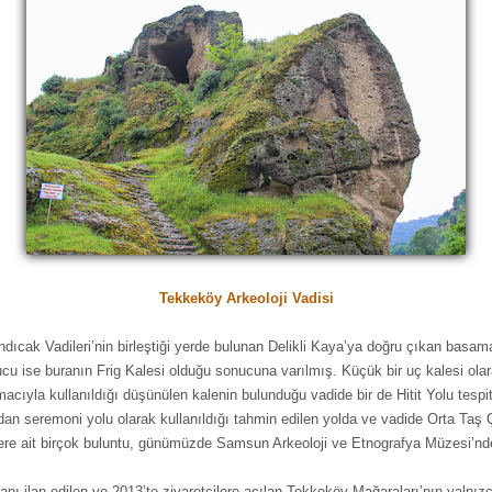
Tekkeköy Arkeoloji Vadisi
ndıcak Vadileri’nin birleştiği yerde bulunan Delikli Kaya’ya doğru çıkan basam
cu ise buranın Frig Kalesi olduğu sonucuna varılmış. Küçük bir uç kalesi olar
cıyla kullanıldığı düşünülen kalenin bulunduğu vadide bir de Hitit Yolu tespit e
ından seremoni yolu olarak kullanıldığı tahmin edilen yolda ve vadide Orta Taş
tlere ait birçok buluntu, günümüzde Samsun Arkeoloji ve Etnografya Müzesi’nde
lanı ilan edilen ve 2013’te ziyaretçilere açılan Tekkeköy Mağaraları’nın yalnız