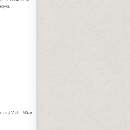
ediyor.
eoloji Vadisi Müze