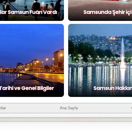
lar Samsun Fuarı Vardı
Samsunda Şehir içi
rihi ve Genel Bilgiler
Samsun Hakkı
tlar
Ana Sayfa