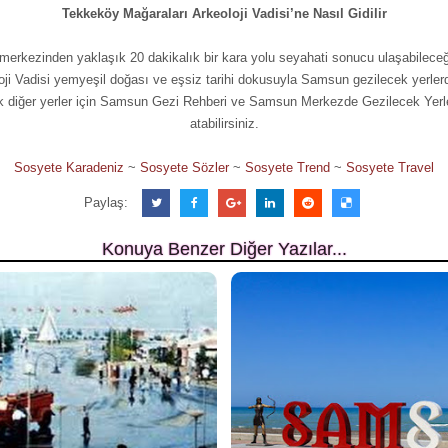
Tekkeköy Mağaraları Arkeoloji Vadisi’ne Nasıl Gidilir
erkezinden yaklaşık 20 dakikalık bir kara yolu seyahati sonucu ulaşabilece
oji Vadisi yemyeşil doğası ve eşsiz tarihi dokusuyla Samsun gezilecek yerlerde
ek diğer yerler için Samsun Gezi Rehberi ve Samsun Merkezde Gezilecek Yerler
atabilirsiniz.
Sosyete Karadeniz
~
Sosyete Sözler
~
Sosyete Trend
~
Sosyete Travel
Paylaş:
Konuya Benzer Diğer Yazılar...