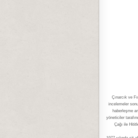
Çınarcık ve Fı
incelemeler sonu
haberleşme ama
yöneticiler taraf
Çağı ile Hiti
1977 yılında sit a