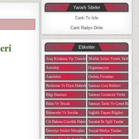
Yararlı Siteler
Canlı Tv İzle
Canlı Radyo Dinle
eri
Etiketler
Araç Kiralama Vip Transfer
Mutfak Sırları Yemek Tarifi Notlar
Astroloji
Organizasyon
Atasözleri
Otobüs Firmaları
Beslenme Ve Diyet Haberleri
Samsun Gezi Rehberi
Bilgi Hazinesi
Samsun Gezilecek Yerler
Bilim Ve Teknik
Samsun Tarihi Ve Genel Bilgiler
Bilmeceler Ve Sorular
Sağlıklı Yaşam Bilgileri
Cilt Bakımı Güzellik Haberleri
Seyahat Ile Ilgili Yazılar
Davetiye Sözleri Mesajları
Sosyal Medya Yazıları