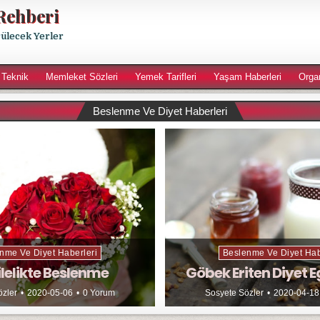
Rehberi
rülecek Yerler
 Teknik
Memleket Sözleri
Yemek Tarifleri
Yaşam Haberleri
Orga
Beslenme Ve Diyet Haberleri
nme Ve Diyet Haberleri
Beslenme Ve Diyet Hab
lelikte Beslenme
Göbek Eriten Diyet E
özler
2020-05-06
0 Yorum
Sosyete Sözler
2020-04-18