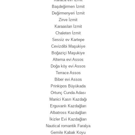
Başdeğirmen İzmit
Değirmenyeri İzmit
Zirve İzmit
Karaaslan İzmit
Chaleten İzmit
Sessiz ev Kartepe
Cevizdibi Maşukiye
Boğaziçi Maşukiye
Alterna evi Assos
Doğa köy evi Assos
Terrace Assos
Biber evi Assos
Prinkipos Büyükada
Ortunç Cunda Adası
Manici Kasrı Kazdağı
Erguvanlı Kazdağları
Albatross Kazdağları
İkizler Evi Kazdağları
Nautical romantik Faralya
Gemile Kabak Koyu