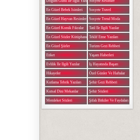
Doğum Günü Ile Ilgili Yazılar
Sosyete Resimler
En Güzel Bebek Isimleri
Sosyete Travel
En Güzel Hayvan Resimleri
Sosyete Trend Moda
En Güzel Komik Fıkralar
Tatil Ile Ilgili Yazılar
En Güzel Sözler Kütüphanesi
Teklif Etme Yazıları
En Güzel Şiirler
Turizm Gezi Rehberi
Etiket
Yaşam Haberleri
Evlilik Ile Ilgili Yazılar
Iş Hayatında Başarı
Hikayeler
Özel Günler Ve Haftalar
Kutlama Tebrik Yazıları
Şehir Gezi Rehberi
Kutsal Dini Mekanlar
Şehir Sözleri
Memleket Sözleri
Şifalı Bitkiler Ve Faydaları