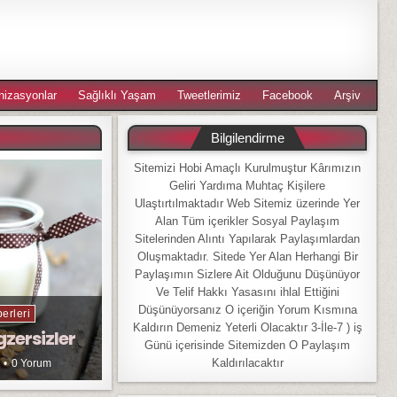
nizasyonlar
Sağlıklı Yaşam
Tweetlerimiz
Facebook
Arşiv
Bilgilendirme
Sitemizi Hobi Amaçlı Kurulmuştur Kârımızın
Geliri Yardıma Muhtaç Kişilere
Ulaştırtılmaktadır Web Sitemiz üzerinde Yer
Alan Tüm içerikler Sosyal Paylaşım
Sitelerinden Alıntı Yapılarak Paylaşımlardan
Oluşmaktadır. Sitede Yer Alan Herhangi Bir
Paylaşımın Sizlere Ait Olduğunu Düşünüyor
Ve Telif Hakkı Yasasını ihlal Ettiğini
Düşünüyorsanız O içeriğin Yorum Kısmına
erleri
Kaldırın Demeniz Yeterli Olacaktır 3-İle-7 ) iş
gzersizler
Günü içerisinde Sitemizden O Paylaşım
Kaldırılacaktır
0 Yorum