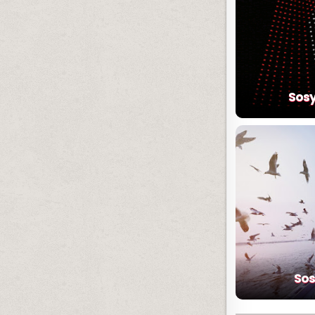
Sosy
Sos