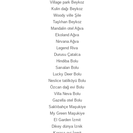
Village park Beykoz
Kulin dağı Beykoz
Woody ville Şile
Taşlıhan Beykoz
Mandalin otel Ağva
Ekoland Ağva
Nirvana Ağva
Legend Riva
Durusu Çatalca
Hindiba Bolu
Sarıalan Bolu
Lucky Deer Bolu
Neslice tatilköyü Bolu
Özcan dağ evi Bolu
Villa Neva Bolu
Gazella otel Bolu
Saklıbahçe Maşukiye
My Green Maşukiye
El Garden İzmit
Dikey dünya İznik
Karaca evi İzmit