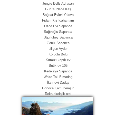
Jungle Bells Adrasan
Guru's Place Kaş
Bağdat Evleri Yalova
Fidam Kızılcahamam
Özde Evi Sapanca
Sağıroğlu Sapanca
Uğurlubey Sapanca
Gönül Sapanca
Liligun Ayder
Köroğlu Bolu
Kırmızı kapılı ev
Butik ev 105
Kedikaya Sapanca
White Tail Elmadağ
İksir evi Daday
Goboca Çamlıhemşin
Roka ekolojik otel