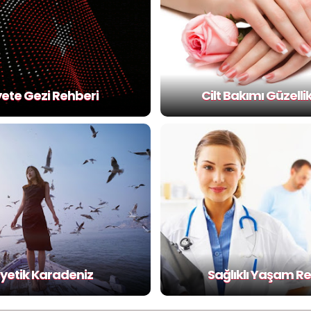
ete Gezi Rehberi
Cilt Bakımı Güzellik
yetik Karadeniz
Sağlıklı Yaşam R