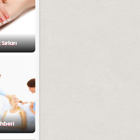
 Sırları
ehberi