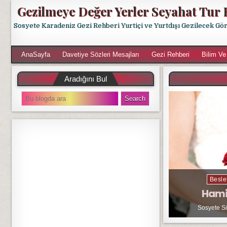
Gezilmeye Değer Yerler Seyahat Tur 
Sosyete Karadeniz Gezi Rehberi Yurtiçi ve Yurtdışı Gezilecek Gö
AnaSayfa
Davetiye Sözleri Mesajları
Gezi Rehberi
Bilim Ve
Aradığını Bul
S
e
a
r
c
h
f
o
r
Besle
:
Hami
Sosyete S