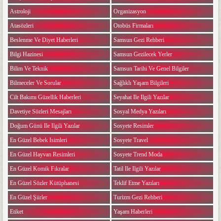
Astroloji
Organizasyon
Atasözleri
Otobüs Firmaları
Beslenme Ve Diyet Haberleri
Samsun Gezi Rehberi
Bilgi Hazinesi
Samsun Gezilecek Yerler
Bilim Ve Teknik
Samsun Tarihi Ve Genel Bilgiler
Bilmeceler Ve Sorular
Sağlıklı Yaşam Bilgileri
Cilt Bakımı Güzellik Haberleri
Seyahat Ile Ilgili Yazılar
Davetiye Sözleri Mesajları
Sosyal Medya Yazıları
Doğum Günü Ile Ilgili Yazılar
Sosyete Resimler
En Güzel Bebek Isimleri
Sosyete Travel
En Güzel Hayvan Resimleri
Sosyete Trend Moda
En Güzel Komik Fıkralar
Tatil Ile Ilgili Yazılar
En Güzel Sözler Kütüphanesi
Teklif Etme Yazıları
En Güzel Şiirler
Turizm Gezi Rehberi
Etiket
Yaşam Haberleri