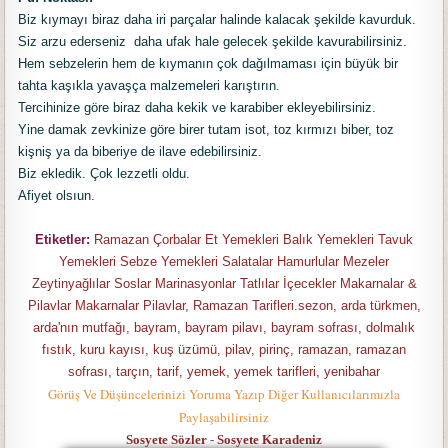
Biz kıymayı biraz daha iri parçalar halinde kalacak şekilde kavurduk.
Siz arzu ederseniz daha ufak hale gelecek şekilde kavurabilirsiniz.
Hem sebzelerin hem de kıymanın çok dağılmaması için büyük bir
tahta kaşıkla yavaşça malzemeleri karıştırın.
Tercihinize göre biraz daha kekik ve karabiber ekleyebilirsiniz.
Yine damak zevkinize göre birer tutam isot, toz kırmızı biber, toz
kişniş ya da biberiye de ilave edebilirsiniz.
Biz ekledik. Çok lezzetli oldu.
Afiyet olsıun.
Etiketler:
Ramazan Çorbalar Et Yemekleri Balık Yemekleri Tavuk
Yemekleri Sebze Yemekleri Salatalar Hamurlular Mezeler
Zeytinyağlılar Soslar Marinasyonlar Tatlılar İçecekler Makarnalar &
Pilavlar Makarnalar Pilavlar, Ramazan Tarifleri.sezon, arda türkmen,
arda'nın mutfağı, bayram, bayram pilavı, bayram sofrası, dolmalık
fıstık, kuru kayısı, kuş üzümü, pilav, pirinç, ramazan, ramazan
sofrası, tarçın, tarif, yemek, yemek tarifleri, yenibahar
Görüş Ve Düşüncelerinizi Yoruma Yazıp Diğer Kullanıcılarımızla
Paylaşabilirsiniz
Sosyete Sözler
-
Sosyete Karadeniz