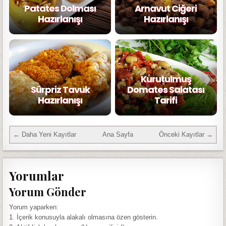
Patates Dolması
Arnavut Ciğeri
Hazırlanışı
Hazırlanışı
Kurutulmuş
Sürpriz Tavuk
Domates Salatası
Hazırlanışı
Tarifi
← Daha Yeni Kayıtlar
Ana Sayfa
Önceki Kayıtlar →
Yorumlar
Yorum Gönder
Yorum yaparken:
1. İçerik konusuyla alakalı olmasına özen gösterin.