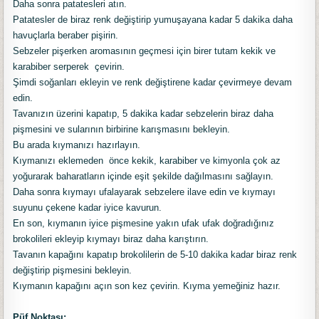
Daha sonra patatesleri atın.
Patatesler de biraz renk değiştirip yumuşayana kadar 5 dakika daha
havuçlarla beraber pişirin.
Sebzeler pişerken aromasının geçmesi için birer tutam kekik ve
karabiber serperek çevirin.
Şimdi soğanları ekleyin ve renk değiştirene kadar çevirmeye devam
edin.
Tavanızın üzerini kapatıp, 5 dakika kadar sebzelerin biraz daha
pişmesini ve sularının birbirine karışmasını bekleyin.
Bu arada kıymanızı hazırlayın.
Kıymanızı eklemeden önce kekik, karabiber ve kimyonla çok az
yoğurarak baharatların içinde eşit şekilde dağılmasını sağlayın.
Daha sonra kıymayı ufalayarak sebzelere ilave edin ve kıymayı
suyunu çekene kadar iyice kavurun.
En son, kıymanın iyice pişmesine yakın ufak ufak doğradığınız
brokolileri ekleyip kıymayı biraz daha karıştırın.
Tavanın kapağını kapatıp brokolilerin de 5-10 dakika kadar biraz renk
değiştirip pişmesini bekleyin.
Kıymanın kapağını açın son kez çevirin. Kıyma yemeğiniz hazır.
Püf Noktası: