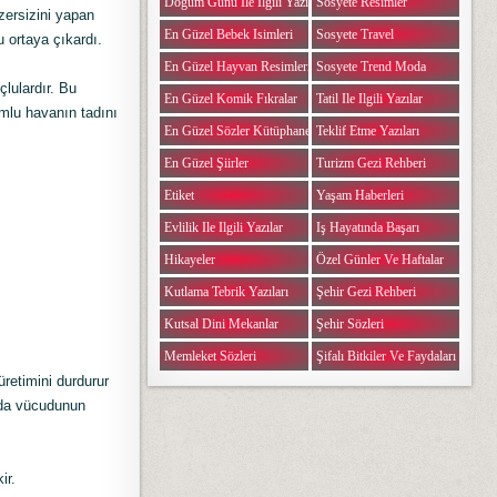
Doğum Günü Ile Ilgili Yazılar
Sosyete Resimler
zersizini yapan
En Güzel Bebek Isimleri
Sosyete Travel
 ortaya çıkardı.
En Güzel Hayvan Resimleri
Sosyete Trend Moda
çlulardır. Bu
En Güzel Komik Fıkralar
Tatil Ile Ilgili Yazılar
umlu havanın tadını
En Güzel Sözler Kütüphanesi
Teklif Etme Yazıları
En Güzel Şiirler
Turizm Gezi Rehberi
Etiket
Yaşam Haberleri
Evlilik Ile Ilgili Yazılar
Iş Hayatında Başarı
Hikayeler
Özel Günler Ve Haftalar
Kutlama Tebrik Yazıları
Şehir Gezi Rehberi
Kutsal Dini Mekanlar
Şehir Sözleri
Memleket Sözleri
Şifalı Bitkiler Ve Faydaları
retimini durdurur
 da vücudunun
ir.