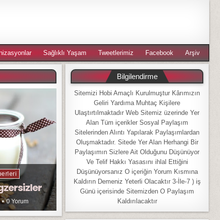
nizasyonlar
Sağlıklı Yaşam
Tweetlerimiz
Facebook
Arşiv
Bilgilendirme
Sitemizi Hobi Amaçlı Kurulmuştur Kârımızın
Geliri Yardıma Muhtaç Kişilere
Ulaştırtılmaktadır Web Sitemiz üzerinde Yer
Alan Tüm içerikler Sosyal Paylaşım
Sitelerinden Alıntı Yapılarak Paylaşımlardan
Oluşmaktadır. Sitede Yer Alan Herhangi Bir
Paylaşımın Sizlere Ait Olduğunu Düşünüyor
Ve Telif Hakkı Yasasını ihlal Ettiğini
Düşünüyorsanız O içeriğin Yorum Kısmına
erleri
Kaldırın Demeniz Yeterli Olacaktır 3-İle-7 ) iş
gzersizler
Günü içerisinde Sitemizden O Paylaşım
Kaldırılacaktır
0 Yorum