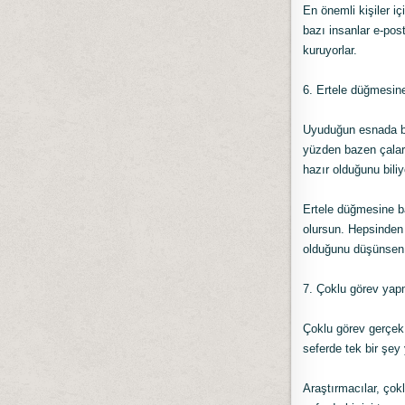
En önemli kişiler i
bazı insanlar e-pos
kuruyorlar.
6. Ertele düğmesi
Uyuduğun esnada be
yüzden bazen çalar
hazır olduğunu biliy
Ertele düğmesine ba
olursun. Hepsinden 
olduğunu düşünsen d
7. Çoklu görev yap
Çoklu görev gerçek b
seferde tek bir şe
Araştırmacılar, çokl