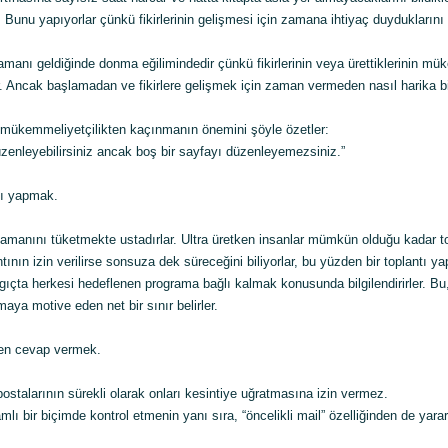
Bunu yapıyorlar çünkü fikirlerinin gelişmesi için zamana ihtiyaç duyduklarını b
manı geldiğinde donma eğilimindedir çünkü fikirlerinin veya ürettiklerinin m
er. Ancak başlamadan ve fikirlere gelişmek için zaman vermeden nasıl harika bir
, mükemmeliyetçilikten kaçınmanın önemini şöyle özetler:
üzenleyebilirsiniz ancak boş bir sayfayı düzenleyemezsiniz.”
tı yapmak.
 zamanını tüketmekte ustadırlar. Ultra üretken insanlar mümkün olduğu kadar t
antının izin verilirse sonsuza dek süreceğini biliyorlar, bu yüzden bir toplantı y
gıçta herkesi hedeflenen programa bağlı kalmak konusunda bilgilendirirler. Bu
maya motive eden net bir sınır belirler.
men cevap vermek.
postalarının sürekli olarak onları kesintiye uğratmasına izin vermez.
mlı bir biçimde kontrol etmenin yanı sıra, “öncelikli mail” özelliğinden de yararl