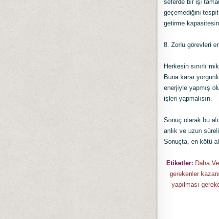
seferde bir işi tama
geçemediğini tespit
getirme kapasitesine
8. Zorlu görevleri e
Herkesin sınırlı mik
Buna karar yorgunlu
enerjiyle yapmış ol
işleri yapmalısın.
Sonuç olarak bu alış
anlık ve uzun süreli
Sonuçta, en kötü al
Etiketler:
Daha Ver
gerekenler kazanı
yapılması gereken