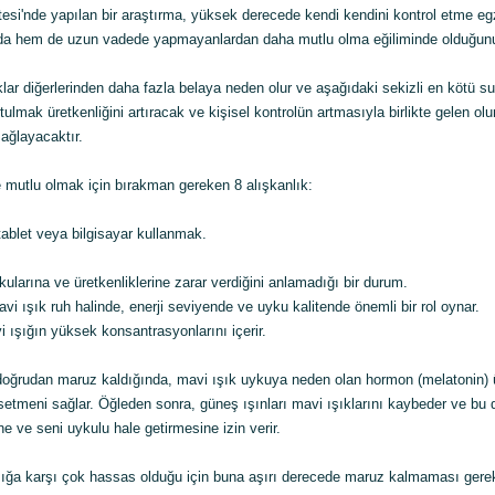
esi'nde yapılan bir araştırma, yüksek derecede kendi kendini kontrol etme eg
nda hem de uzun vadede yapmayanlardan daha mutlu olma eğiliminde olduğunu
klar diğerlerinden daha fazla belaya neden olur ve aşağıdaki sekizli en kötü su
tulmak üretkenliğini artıracak ve kişisel kontrolün artmasıyla birlikte gelen ol
ağlayacaktır.
e mutlu olmak için bırakman gereken 8 alışkanlık:
 tablet veya bilgisayar kullanmak.
ularına ve üretkenliklerine zarar verdiğini anlamadığı bir durum.
vi ışık ruh halinde, enerji seviyende ve uyku kalitende önemli bir rol oynar.
 ışığın yüksek konsantrasyonlarını içerir.
doğrudan maruz kaldığında, mavi ışık uykuya neden olan hormon (melatonin) ü
setmeni sağlar. Öğleden sonra, güneş ışınları mavi ışıklarını kaybeder ve bu
e ve seni uykulu hale getirmesine izin verir.
şığa karşı çok hassas olduğu için buna aşırı derecede maruz kalmaması gerek