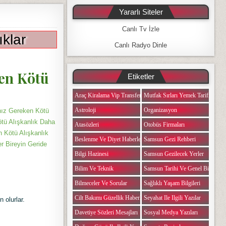
Yararlı Siteler
Canlı Tv İzle
ıklar
Canlı Radyo Dinle
en Kötü
Etiketler
Araç Kiralama Vip Transfer
Mutfak Sırları Yemek Tarifi Notlar
Astroloji
Organizasyon
nız Gereken Kötü
ötü Alışkanlık Daha
Atasözleri
Otobüs Firmaları
 Kötü Alışkanlık
Beslenme Ve Diyet Haberleri
Samsun Gezi Rehberi
r Bireyin Geride
Bilgi Hazinesi
Samsun Gezilecek Yerler
Bilim Ve Teknik
Samsun Tarihi Ve Genel Bilgiler
Bilmeceler Ve Sorular
Sağlıklı Yaşam Bilgileri
Cilt Bakımı Güzellik Haberleri
Seyahat Ile Ilgili Yazılar
 olurlar.
Davetiye Sözleri Mesajları
Sosyal Medya Yazıları