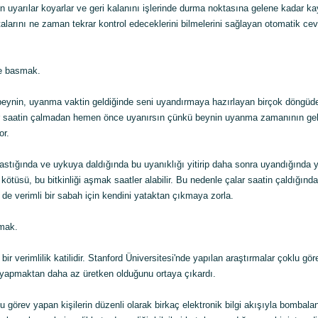
çin uyarılar koyarlar ve geri kalanını işlerinde durma noktasına gelene kadar ka
talarını ne zaman tekrar kontrol edeceklerini bilmelerini sağlayan otomatik cev
ne basmak.
ynin, uyanma vaktin geldiğinde seni uyandırmaya hazırlayan birçok döngüd
 saatin çalmadan hemen önce uyanırsın çünkü beynin uyanma zamanının geld
or.
stığında ve uykuya daldığında bu uyanıklığı yitirip daha sonra uyandığında y
kötüsü, bu bitkinliği aşmak saatler alabilir. Bu nedenle çalar saatin çaldığınd
e verimli bir sabah için kendini yataktan çıkmaya zorla.
mak.
ir verimlilik katilidir. Stanford Üniversitesi'nde yapılan araştırmalar çoklu gö
y yapmaktan daha az üretken olduğunu ortaya çıkardı.
u görev yapan kişilerin düzenli olarak birkaç elektronik bilgi akışıyla bombala