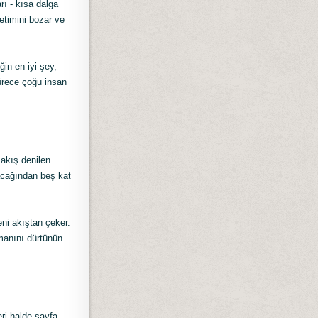
rı - kısa dalga
etimini bozar ve
ğin en iyi şey,
ürece çoğu insan
 akış denilen
lacağından beş kat
eni akıştan çeker.
manını dürtünün
eri halde sayfa