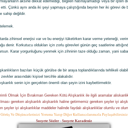
mlayanların aksine dikkat edemediği, bilgileri hatırlayamadığı veya bir işten d
 etti. Çünkü aynı anda iki şeyi yapmaya çalıştığında beynin her iki görevi de 
 sahip değildir.
rtelemek.
tarda zihinsel enerjisi var ve bu enerjiyi tüketirken karar verme yeteneği, verim
ğu denir. Korkutucu oldukları için zorlu görevleri günün geç saatlerine attığın
ursun. Karar yorgunluğunu yenmek için zihninin taze olduğu zaman, yani saba
kanlıkların bazıları küçük görülse de bir araya toplandıklarında tehlikeli olabil
 zevkler arasındaki kişisel tercihle alakalıdır.
ışkanlık senin için gerçekten önemli olan şeyin izini kaybettirmektir.
imli Olmak İçin Bırakman Gereken Kötü Alışkanlık ile ilgili aramalar aliskanli
lması gereken alışkanlık alışkanlık haline getirmemiz gereken şeyler iyi alışka
 şeyler iyi alışkanlıklar maddeler halinde faydalı alışkanlıklar olumlu ve olu
Görüş Ve Düşüncelerinizi Yoruma Yazıp Diğer Kullanıcılarımızla Paylaşabilirsiniz
Sosyete Sözler
-
Sosyete Karadeniz