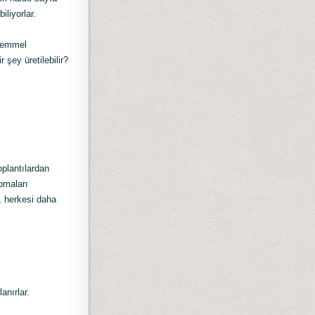
iliyorlar.
ükemmel
 şey üretilebilir?
oplantılardan
apmaları
, herkesi daha
anırlar.