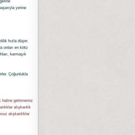
iğerine
başarıyla yerine
lilik hızla düşer.
da onları en kötü
hları, karmaşık
irler. Çoğunlukla
k haline getirmemiz
nlıklar alışkanlık
msuz alışkanlıklar