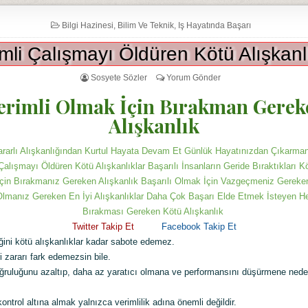
Bilgi Hazinesi
,
Bilim Ve Teknik
,
Iş Hayatında Başarı
mli Çalışmayı Öldüren Kötü Alışkanl
Sosyete Sözler
Yorum Gönder
erimli Olmak İçin Bırakman Gerek
Alışkanlık
ararlı Alışkanlığından Kurtul Hayata Devam Et‎ Günlük Hayatınızdan Çıkarma
 Çalışmayı Öldüren Kötü Alışkanlıklar Başarılı İnsanların Geride Bıraktıkları K
çin Bırakmanız Gereken Alışkanlık Başarılı Olmak İçin Vazgeçmeniz Gereken
lmanız Gereken En İyi Alışkanlıklar Daha Çok Başarı Elde Etmek İsteyen He
Bırakması Gereken Kötü Alışkanlık
Twitter T
akip Et
Facebook Takip Et
iğini kötü alışkanlıklar kadar sabote edemez.
eri zararı fark edemezsin bile.
ğruluğunu azaltıp, daha az yaratıcı olmana ve performansını düşürmene neden
kontrol altına almak yalnızca verimlilik adına önemli değildir.