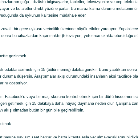
azlarının çoğu - dizüstü bilgisayarlar, tabletler, televizyonlar ve cep telefonla
ayar ve bu aletler direkt yüzüne parlar. Bu maruz kalma durumu melatonin ür
uduğunda da uykunun kalitesine müdahale eder.
i zavallı bir gece uykusu verimlilik üzerinde büyük etkiler yaratıyor. Yapabilece
onra bu cihazlardan kaçınmaktır (televizyon, yeterince uzakta oturulduğu s
nette gezinmek.
ak odaklanabilmek için 15 (bölünmemiş) dakika gerekir. Bunu yaptıktan sonra
ı bir duruma düşersin. Araştırmalar akış durumundaki insanların aksi takdirde o
rını gösteriyor.
leri, Facebook'u veya bir maç skorunu kontrol etmek için bir dürtü hissetmen s
geri getirmek için 15 dakikaya daha ihtiyaç duymana neden olur. Çalışma za
n akış olmadan bütün bir gün bile geçirebilirsin.
 olmak.
rtınasına sayısız saat harcar ve hatta kitapta asla yer almayacaklarını bildikl