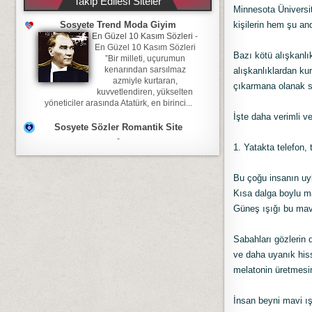
Takip Edilesi Siteler
Minnesota Üniversit
kişilerin hem şu a
Sosyete Trend Moda Giyim
En Güzel 10 Kasım Sözleri
-
En Güzel 10 Kasım Sözleri
Bazı kötü alışkanlı
”Bir milleti, uçurumun
kenarından sarsılmaz
alışkanlıklardan kur
azmiyle kurtaran,
çıkarmana olanak s
kuvvetlendiren, yükselten
yöneticiler arasında Atatürk, en birinci...
İşte daha verimli v
Sosyete Sözler Romantik Site
-
1. Yatakta telefon,
Bu çoğu insanın uyk
Kısa dalga boylu ma
Güneş ışığı bu mavi
Sabahları gözlerin 
ve daha uyanık his
melatonin üretmesin
İnsan beyni mavi ı