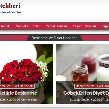
Rehberi
rülecek Yerler
 Teknik
Memleket Sözleri
Yemek Tarifleri
Yaşam Haberleri
Orga
Beslenme Ve Diyet Haberleri
nme Ve Diyet Haberleri
Beslenme Ve Diyet Hab
lelikte Beslenme
Göbek Eriten Diyet E
özler
2020-05-06
0 Yorum
Sosyete Sözler
2020-04-18