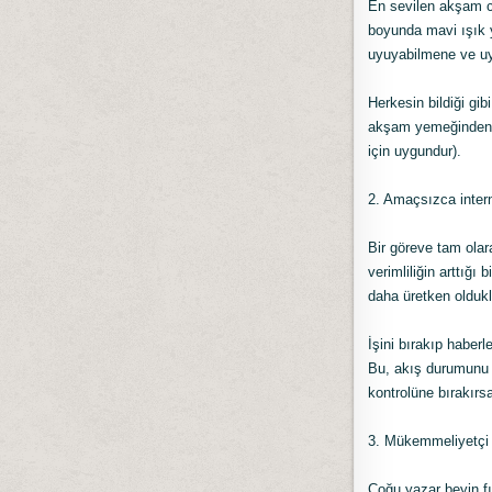
En sevilen akşam cih
boyunda mavi ışık y
uyuyabilmene ve uy
Herkesin bildiği gib
akşam yemeğinden s
için uygundur).
2. Amaçsızca inter
Bir göreve tam olar
verimliliğin arttığ
daha üretken oldukla
İşini bırakıp haber
Bu, akış durumunu 
kontrolüne bırakırsa
3. Mükemmeliyetçi
Çoğu yazar beyin fı