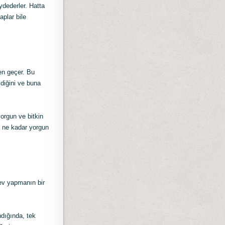
ydederler. Hatta
aplar bile
en geçer. Bu
iğini ve buna
orgun ve bitkin
a ne kadar yorgun
rev yapmanın bir
ndığında, tek