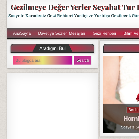
Gezilmeye Değer Yerler Seyahat Tur 
Sosyete Karadeniz Gezi Rehberi Yurtiçi ve Yurtdışı Gezilecek Gö
AnaSayfa
Davetiye Sözleri Mesajları
Gezi Rehberi
Bilim Ve
Aradığını Bul
S
e
a
r
c
h
f
o
r
Besle
:
Hami
Sosyete S