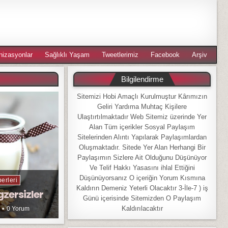
nizasyonlar
Sağlıklı Yaşam
Tweetlerimiz
Facebook
Arşiv
Bilgilendirme
Sitemizi Hobi Amaçlı Kurulmuştur Kârımızın
Geliri Yardıma Muhtaç Kişilere
Ulaştırtılmaktadır Web Sitemiz üzerinde Yer
Alan Tüm içerikler Sosyal Paylaşım
Sitelerinden Alıntı Yapılarak Paylaşımlardan
Oluşmaktadır. Sitede Yer Alan Herhangi Bir
Paylaşımın Sizlere Ait Olduğunu Düşünüyor
Ve Telif Hakkı Yasasını ihlal Ettiğini
Düşünüyorsanız O içeriğin Yorum Kısmına
erleri
Kaldırın Demeniz Yeterli Olacaktır 3-İle-7 ) iş
gzersizler
Günü içerisinde Sitemizden O Paylaşım
Kaldırılacaktır
0 Yorum