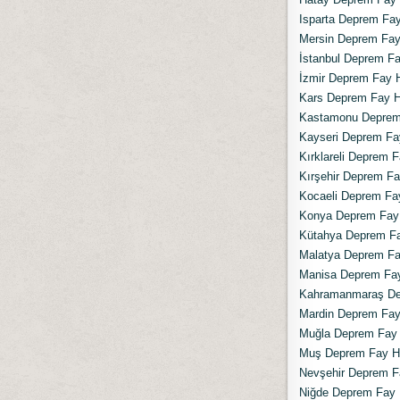
Isparta Deprem Fay 
Mersin Deprem Fay 
İstanbul Deprem Fay
İzmir Deprem Fay H
Kars Deprem Fay Ha
Kastamonu Deprem 
Kayseri Deprem Fay
Kırklareli Deprem F
Kırşehir Deprem Fay
Kocaeli Deprem Fay
Konya Deprem Fay H
Kütahya Deprem Fay
Malatya Deprem Fay
Manisa Deprem Fay 
Kahramanmaraş Dep
Mardin Deprem Fay 
Muğla Deprem Fay H
Muş Deprem Fay Hat
Nevşehir Deprem Fa
Niğde Deprem Fay H