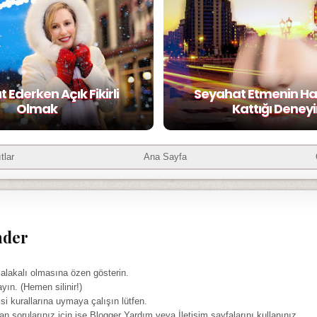
 Ederken Açık Fikirli
Seyahat Etmenin Ha
Olmak
Kattığı Deney
tlar
Ana Sayfa
nder
 alakalı olmasına özen gösterin.
ayın. (Hemen silinir!)
isi kurallarına uymaya çalışın lütfen.
yan sorularınız için ise Blogger Yardım veya İletişim sayfalarını kullanınız.