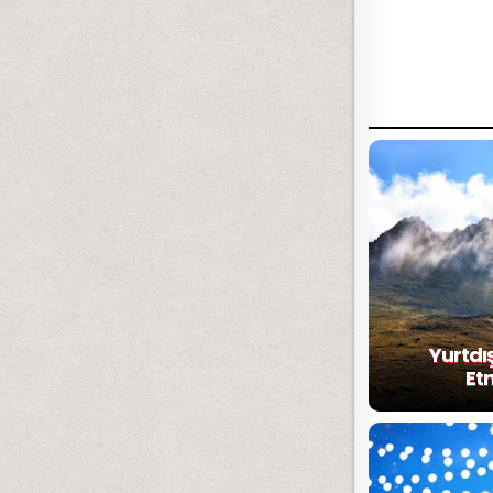
Yurtdı
Etm