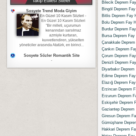
Takip Edilesi Siteler
Bilecik Deprem Fay 
Bingöl Deprem Fay 
Sosyete Trend Moda Giyim
Bitlis Deprem Fay H
En Güzel 10 Kasım Sözleri
-
En Güzel 10 Kasım Sözleri
Bolu Deprem Fay Ha
”Bir milleti, uçurumun
Burdur Deprem Fay 
kenarından sarsılmaz
azmiyle kurtaran,
Bursa Deprem Fay H
kuvvetlendiren, yükselten
Çanakkale Deprem F
yöneticiler arasında Atatürk, en birinci...
Çankırı Deprem Fay
Sosyete Sözler Romantik Site
Çorum Deprem Fay H
-
Denizli Deprem Fay 
Diyarbakır Deprem 
Edirne Deprem Fay 
Elazığ Deprem Fay 
Erzincan Deprem Fa
Erzurum Deprem Fay
Eskişehir Deprem F
Gaziantep Deprem F
Giresun Deprem Fay
Gümüşhane Deprem 
Hakkari Deprem Fay
Hatay Deprem Fay H