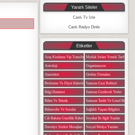
Yararlı Siteler
Canlı Tv İzle
Canlı Radyo Dinle
Etiketler
Araç Kiralama Vip Transfer
Mutfak Sırları Yemek Tarifi Notlar
Astroloji
Organizasyon
Atasözleri
Otobüs Firmaları
Beslenme Ve Diyet Haberleri
Samsun Gezi Rehberi
Bilgi Hazinesi
Samsun Gezilecek Yerler
Bilim Ve Teknik
Samsun Tarihi Ve Genel Bilgiler
Bilmeceler Ve Sorular
Sağlıklı Yaşam Bilgileri
Cilt Bakımı Güzellik Haberleri
Seyahat Ile Ilgili Yazılar
Davetiye Sözleri Mesajları
Sosyal Medya Yazıları