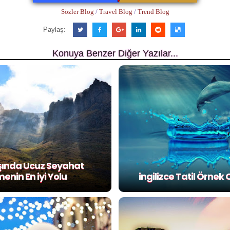
Sözler Blog
/
Travel Blog
/
Trend Blog
Paylaş:
Konuya Benzer Diğer Yazılar...
şında Ucuz Seyahat
enin En iyi Yolu
ingilizce Tatil Örnek