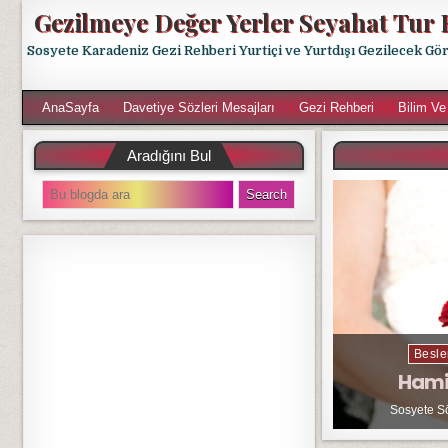
Gezilmeye Değer Yerler Seyahat Tur 
Sosyete Karadeniz Gezi Rehberi Yurtiçi ve Yurtdışı Gezilecek Gö
AnaSayfa
Davetiye Sözleri Mesajları
Gezi Rehberi
Bilim Ve
Aradığını Bul
S
e
a
r
c
h
f
o
r
Besle
:
Hami
Sosyete S