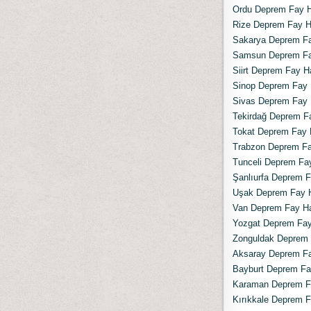
Ordu Deprem Fay Ha
Rize Deprem Fay Ha
Sakarya Deprem Fay
Samsun Deprem Fay
Siirt Deprem Fay Ha
Sinop Deprem Fay H
Sivas Deprem Fay H
Tekirdağ Deprem Fa
Tokat Deprem Fay H
Trabzon Deprem Fay
Tunceli Deprem Fay
Şanlıurfa Deprem Fa
Uşak Deprem Fay Ha
Van Deprem Fay Hat
Yozgat Deprem Fay 
Zonguldak Deprem F
Aksaray Deprem Fay
Bayburt Deprem Fay
Karaman Deprem Fa
Kırıkkale Deprem Fa