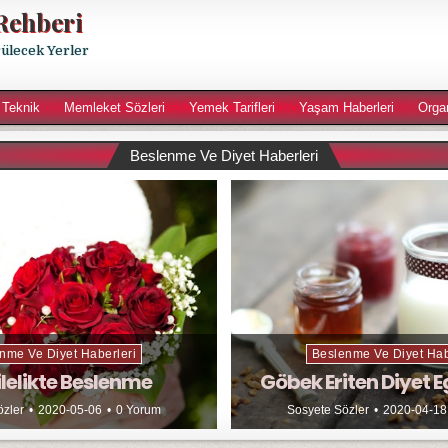
Rehberi
rülecek Yerler
 Teknik
Memleket Sözleri
Yemek Tarifleri
Yaşam Haberleri
Orga
Beslenme Ve Diyet Haberleri
nme Ve Diyet Haberleri
Beslenme Ve Diyet Hab
lelikte Beslenme
Göbek Eriten Diyet E
özler
2020-05-06
0 Yorum
Sosyete Sözler
2020-04-18