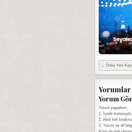
Seyahat
← Daha Yeni Kayı
Yorumlar
Yorum Gö
Yorum yaparken:
1. İçerik konusuyla
2. Aktif link bırakm
3. Yazım ve dil bilg
Konu ile ilgili olma