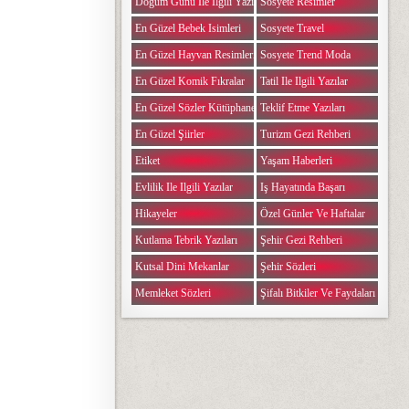
Doğum Günü Ile Ilgili Yazılar
Sosyete Resimler
En Güzel Bebek Isimleri
Sosyete Travel
En Güzel Hayvan Resimleri
Sosyete Trend Moda
En Güzel Komik Fıkralar
Tatil Ile Ilgili Yazılar
En Güzel Sözler Kütüphanesi
Teklif Etme Yazıları
En Güzel Şiirler
Turizm Gezi Rehberi
Etiket
Yaşam Haberleri
Evlilik Ile Ilgili Yazılar
Iş Hayatında Başarı
Hikayeler
Özel Günler Ve Haftalar
Kutlama Tebrik Yazıları
Şehir Gezi Rehberi
Kutsal Dini Mekanlar
Şehir Sözleri
Memleket Sözleri
Şifalı Bitkiler Ve Faydaları