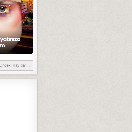
yatınıza
im
Önceki Kayıtlar →