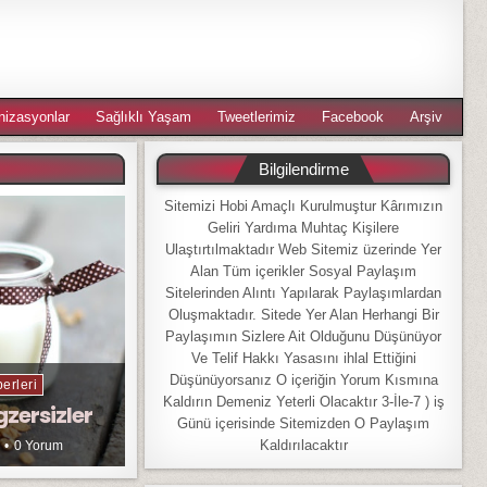
nizasyonlar
Sağlıklı Yaşam
Tweetlerimiz
Facebook
Arşiv
Bilgilendirme
Sitemizi Hobi Amaçlı Kurulmuştur Kârımızın
Geliri Yardıma Muhtaç Kişilere
Ulaştırtılmaktadır Web Sitemiz üzerinde Yer
Alan Tüm içerikler Sosyal Paylaşım
Sitelerinden Alıntı Yapılarak Paylaşımlardan
Oluşmaktadır. Sitede Yer Alan Herhangi Bir
Paylaşımın Sizlere Ait Olduğunu Düşünüyor
Ve Telif Hakkı Yasasını ihlal Ettiğini
Düşünüyorsanız O içeriğin Yorum Kısmına
erleri
Kaldırın Demeniz Yeterli Olacaktır 3-İle-7 ) iş
gzersizler
Günü içerisinde Sitemizden O Paylaşım
Kaldırılacaktır
0 Yorum