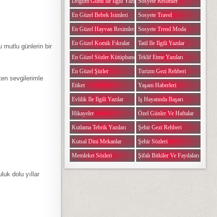
Doğum Günü Ile Ilgili Yazılar
Sosyete Resimler
En Güzel Bebek Isimleri
Sosyete Travel
En Güzel Hayvan Resimleri
Sosyete Trend Moda
En Güzel Komik Fıkralar
Tatil Ile Ilgili Yazılar
 mutlu günlerin bir
En Güzel Sözler Kütüphanesi
Teklif Etme Yazıları
En Güzel Şiirler
Turizm Gezi Rehberi
ten sevgilerimle
Etiket
Yaşam Haberleri
Evlilik Ile Ilgili Yazılar
Iş Hayatında Başarı
Hikayeler
Özel Günler Ve Haftalar
Kutlama Tebrik Yazıları
Şehir Gezi Rehberi
Kutsal Dini Mekanlar
Şehir Sözleri
Memleket Sözleri
Şifalı Bitkiler Ve Faydaları
luk dolu yıllar