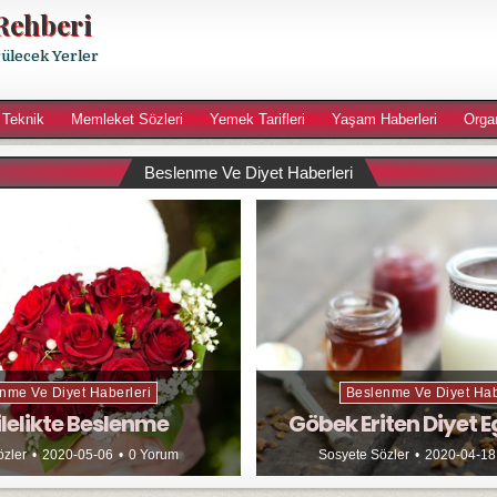
Rehberi
rülecek Yerler
 Teknik
Memleket Sözleri
Yemek Tarifleri
Yaşam Haberleri
Orga
Beslenme Ve Diyet Haberleri
nme Ve Diyet Haberleri
Beslenme Ve Diyet Hab
lelikte Beslenme
Göbek Eriten Diyet E
özler
2020-05-06
0 Yorum
Sosyete Sözler
2020-04-18