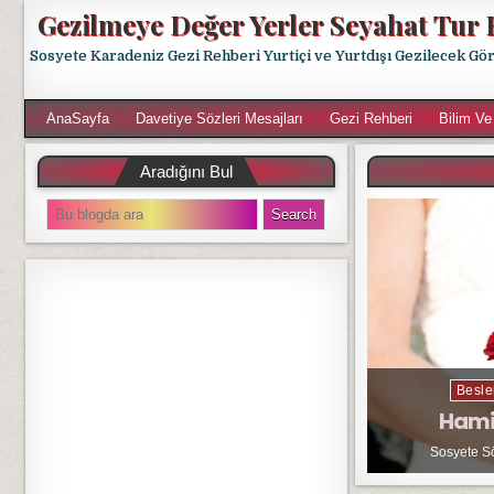
Gezilmeye Değer Yerler Seyahat Tur 
Sosyete Karadeniz Gezi Rehberi Yurtiçi ve Yurtdışı Gezilecek Gö
AnaSayfa
Davetiye Sözleri Mesajları
Gezi Rehberi
Bilim Ve
Aradığını Bul
S
e
a
r
c
h
f
o
r
Besle
:
Hami
Sosyete S