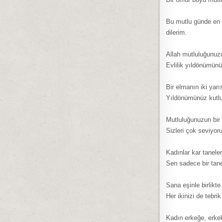
Bu mutlu günde en gü
dilerim.
Allah mutluluğunuzu
Evlilik yıldönümünüz
Bir elmanın iki yar
Yıldönümünüz kutlu 
Mutluluğunuzun bir
Sizleri çok seviyor
Kadınlar kar taneler
Sen sadece bir tanes
Sana eşinle birlikt
Her ikinizi de tebrik
Kadın erkeğe, erkek 