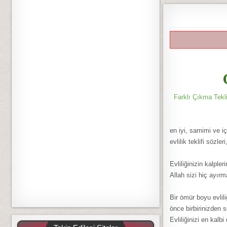
Farklı Çıkma Teklif
en iyi, samimi ve içte
evlilik teklifi sözler
Evliliğinizin kalple
Allah sizi hiç ayırm
Bir ömür boyu evlili
önce birbirinizden 
Evliliğinizi en kalbi