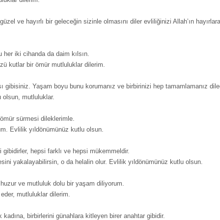
zel ve hayırlı bir geleceğin sizinle olmasını diler evliliğinizi Allah’ın hayırlar
 her iki cihanda da daim kılsın.
ü kutlar bir ömür mutluluklar dilerim.
ısı gibisiniz. Yaşam boyu bunu korumanız ve birbirinizi hep tamamlamanız dile
olsun, mutluluklar.
 ömür sürmesi dileklerimle.
um. Evlilik yıldönümünüz kutlu olsun.
i gibidirler, hepsi farklı ve hepsi mükemmeldir.
ini yakalayabilirsin, o da helalin olur. Evlilik yıldönümünüz kutlu olsun.
e huzur ve mutluluk dolu bir yaşam diliyorum.
 eder, mutluluklar dilerim.
kadına, birbirlerini günahlara kitleyen birer anahtar gibidir.