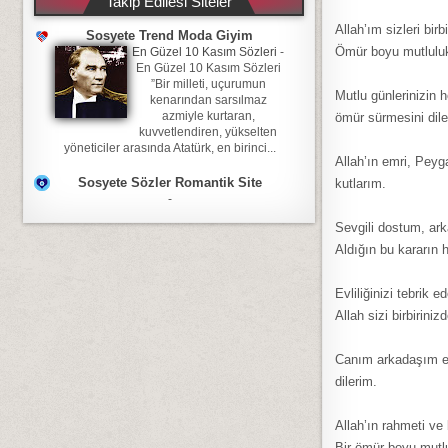
Takip Edilesi Siteler
Allah’ım sizleri bir
Sosyete Trend Moda Giyim
Ömür boyu mutluluk
En Güzel 10 Kasım Sözleri
-
En Güzel 10 Kasım Sözleri
”Bir milleti, uçurumun
Mutlu günlerinizin 
kenarından sarsılmaz
azmiyle kurtaran,
ömür sürmesini dile
kuvvetlendiren, yükselten
yöneticiler arasında Atatürk, en birinci...
Allah’ın emri, Peyg
Sosyete Sözler Romantik Site
kutlarım.
-
Sevgili dostum, ar
Aldığın bu kararın h
Evliliğinizi tebrik 
Allah sizi birbirini
Canım arkadaşım evl
dilerim.
Allah’ın rahmeti ve 
Bir ömür boyu mutlu