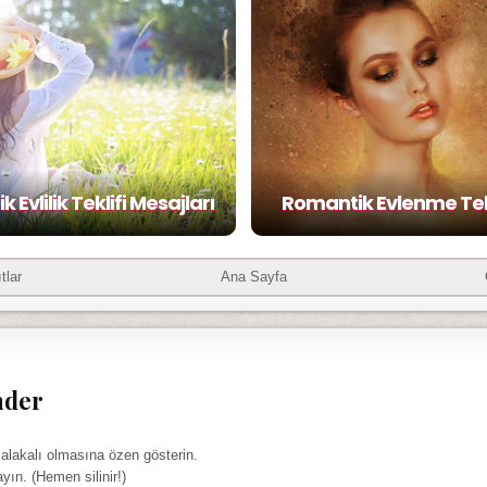
 Evlilik Teklifi Mesajları
Romantik Evlenme Tekli
tlar
Ana Sayfa
nder
 alakalı olmasına özen gösterin.
ayın. (Hemen silinir!)