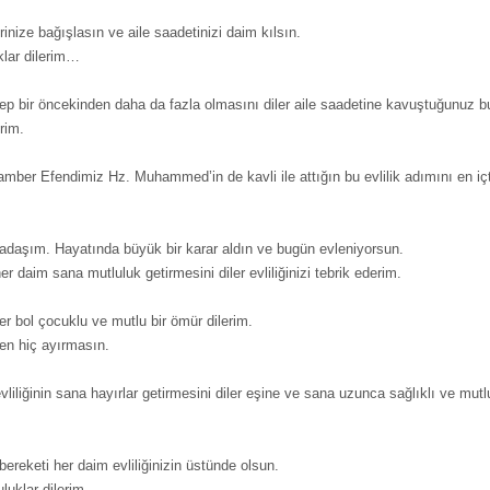
birinize bağışlasın ve aile saadetinizi daim kılsın.
lar dilerim…
hep bir öncekinden daha da fazla olmasını diler aile saadetine kavuştuğunuz bu
rim.
amber Efendimiz Hz. Muhammed’in de kavli ile attığın bu evlilik adımını en iç
kadaşım. Hayatında büyük bir karar aldın ve bugün evleniyorsun.
er daim sana mutluluk getirmesini diler evliliğinizi tebrik ederim.
eder bol çocuklu ve mutlu bir ömür dilerim.
zden hiç ayırmasın.
iliğinin sana hayırlar getirmesini diler eşine ve sana uzunca sağlıklı ve mutlu
bereketi her daim evliliğinizin üstünde olsun.
luklar dilerim.