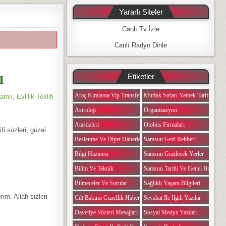
Yararlı Siteler
Canlı Tv İzle
Canlı Radyo Dinle
ı
Etiketler
Araç Kiralama Vip Transfer
Mutfak Sırları Yemek Tarifi Notlar
mlı, Evlilik Teklifi
Astroloji
Organizasyon
Atasözleri
Otobüs Firmaları
ifi sözleri, güzel
Beslenme Ve Diyet Haberleri
Samsun Gezi Rehberi
Bilgi Hazinesi
Samsun Gezilecek Yerler
Bilim Ve Teknik
Samsun Tarihi Ve Genel Bilgiler
Bilmeceler Ve Sorular
Sağlıklı Yaşam Bilgileri
im. Allah sizleri
Cilt Bakımı Güzellik Haberleri
Seyahat Ile Ilgili Yazılar
Davetiye Sözleri Mesajları
Sosyal Medya Yazıları