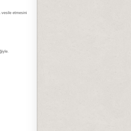
a vesile etmesini
ğiyle.