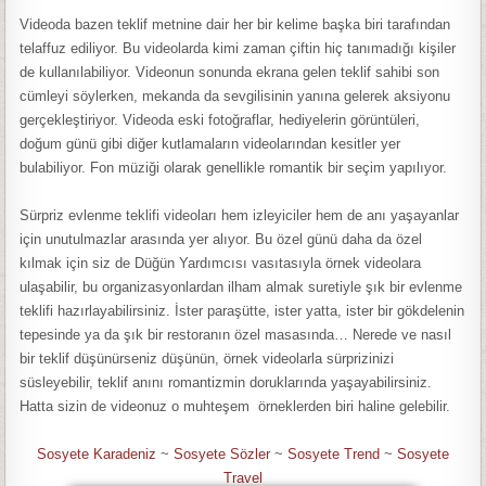
Videoda bazen teklif metnine dair her bir kelime başka biri tarafından
telaffuz ediliyor. Bu videolarda kimi zaman çiftin hiç tanımadığı kişiler
de kullanılabiliyor. Videonun sonunda ekrana gelen teklif sahibi son
cümleyi söylerken, mekanda da sevgilisinin yanına gelerek aksiyonu
gerçekleştiriyor. Videoda eski fotoğraflar, hediyelerin görüntüleri,
doğum günü gibi diğer kutlamaların videolarından kesitler yer
bulabiliyor. Fon müziği olarak genellikle romantik bir seçim yapılıyor.
Sürpriz evlenme teklifi videoları hem izleyiciler hem de anı yaşayanlar
için unutulmazlar arasında yer alıyor. Bu özel günü daha da özel
kılmak için siz de Düğün Yardımcısı vasıtasıyla örnek videolara
ulaşabilir, bu organizasyonlardan ilham almak suretiyle şık bir evlenme
teklifi hazırlayabilirsiniz. İster paraşütte, ister yatta, ister bir gökdelenin
tepesinde ya da şık bir restoranın özel masasında… Nerede ve nasıl
bir teklif düşünürseniz düşünün, örnek videolarla sürprizinizi
süsleyebilir, teklif anını romantizmin doruklarında yaşayabilirsiniz.
Hatta sizin de videonuz o muhteşem örneklerden biri haline gelebilir.
Sosyete Karadeniz
~
Sosyete Sözler
~
Sosyete Trend
~
Sosyete
Travel