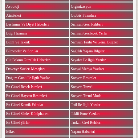
Astroloji
Organizasyon
Atasözleri
Otobüs Firmaları
Beslenme Ve Diyet Haberleri
Samsun Gezi Rehberi
Bilgi Hazinesi
Samsun Gezilecek Yerler
Bilim Ve Teknik
Samsun Tarihi Ve Genel Bilgiler
Bilmeceler Ve Sorular
Sağlıklı Yaşam Bilgileri
Cilt Bakımı Güzellik Haberleri
Seyahat Ile Ilgili Yazılar
Davetiye Sözleri Mesajları
Sosyal Medya Yazıları
Doğum Günü Ile Ilgili Yazılar
Sosyete Resimler
En Güzel Bebek Isimleri
Sosyete Travel
En Güzel Hayvan Resimleri
Sosyete Trend Moda
En Güzel Komik Fıkralar
Tatil Ile Ilgili Yazılar
En Güzel Sözler Kütüphanesi
Teklif Etme Yazıları
En Güzel Şiirler
Turizm Gezi Rehberi
Etiket
Yaşam Haberleri