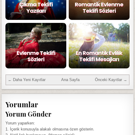
Çıkma Teklifi
Romantik Evlenme
Yazıları
Teklifi Sözleri
Evlenme Teklifi
En Romantik Evlilik
Sözleri
Teklifi Mesajları
← Daha Yeni Kayıtlar
Ana Sayfa
Önceki Kayıtlar →
Yorumlar
Yorum Gönder
Yorum yaparken:
1. İçerik konusuyla alakalı olmasına özen gösterin.