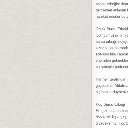
başak erkeğini dışa
gerçekten anlayan bi
hareket ederler bu 
Oğlak Burcu Erkeği
Çok yumuşak bir yür
burcu erkeği, duygu
Uzun yıllar bıkmad
ederken bile çapkın
önemden gelmektedir
bu sebeple partneri
Partneri tarafından
geçecektir. Aldatma
pişmanlık duyacaktı
Koç Burcu Erkeği
En çok aldatan burç
dönük bir ilişki ya
diyeceksiniz. Koç b