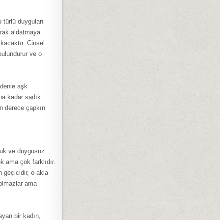
 türlü duyguları
arak aldatmaya
kacaktır. Cinsel
bulundurur ve o
edenle aşk
ana kadar sadık
on derece çapkın
oğuk ve duygusuz
k ama çok farklıdır.
 geçicidir, o akla
 olmazlar ama
ayan bir kadın,