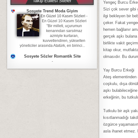
Takip Edilesi Siteler
Yengeç Burcu Erke
Sizi çok sever gibi
Sosyete Trend Moda Giyim
ilgi bekleyen bir b
En Güzel 10 Kasım Sözleri
-
En Güzel 10 Kasım Sözleri
çeker. Fakat yenge
”Bir milleti, uçurumun
hemen bağlanır ama 
kenarından sarsılmaz
azmiyle kurtaran,
gerçek aşkı bulana 
kuvvetlendiren, yükselten
birlikte vakit geçirm
yöneticiler arasında Atatürk, en birinci...
kitap okur, mutfakt
Sosyete Sözler Romantik Site
olmasıdır. Bu duru
-
Yay Burcu Erkeği
Ateş elementinden o
coşkulu, dışa dönü
aşkı bulabileceğin
erkeğinin, bu tutk
Tutkulu bir aşk ya
kısıtlanmadığı takd
özgürce yaşamasına
asla ihanet etmez. E