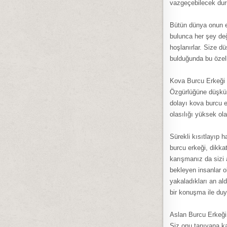
vazgeçebilecek duru
Bütün dünya onun e
bulunca her şey deği
hoşlanırlar. Size dü
bulduğunda bu özelli
Kova Burcu Erkeği
Özgürlüğüne düşkün,
dolayı kova burcu 
olasılığı yüksek ola
Sürekli kısıtlayıp
burcu erkeği, dikka
karışmanız da sizi a
bekleyen insanlar o
yakaladıkları an al
bir konuşma ile du
Aslan Burcu Erkeği
Siz onu tanıyana ka