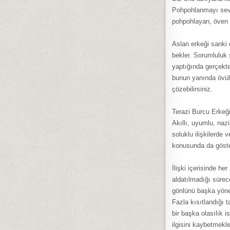
Pohpohlanmayı sevdi
pohpohlayan, öven b
Aslan erkeği sanki 
bekler. Sorumluluk sa
yaptığında gerçekte
bunun yanında övül
çözebilirsiniz.
Terazi Burcu Erkeğ
Akıllı, uyumlu, naz
soluklu ilişkilerde 
konusunda da göste
İlişki içerisinde h
aldatılmadığı sürec
gönlünü başka yöne 
Fazla kısıtlandığı 
bir başka olasılık i
ilgisini kaybetmekl