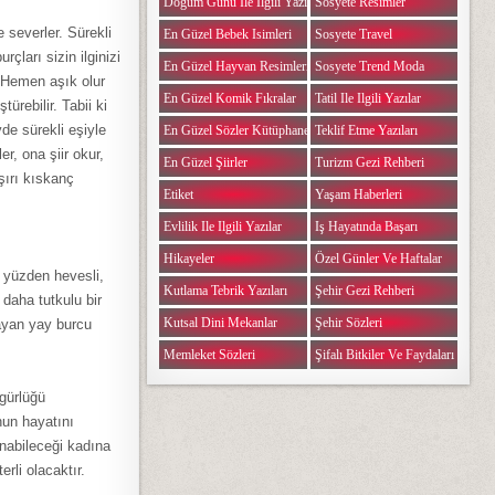
Doğum Günü Ile Ilgili Yazılar
Sosyete Resimler
 severler. Sürekli
En Güzel Bebek Isimleri
Sosyete Travel
çları sizin ilginizi
En Güzel Hayvan Resimleri
Sosyete Trend Moda
 Hemen aşık olur
En Güzel Komik Fıkralar
Tatil Ile Ilgili Yazılar
rebilir. Tabii ki
de sürekli eşiyle
En Güzel Sözler Kütüphanesi
Teklif Etme Yazıları
er, ona şiir okur,
En Güzel Şiirler
Turizm Gezi Rehberi
şırı kıskanç
Etiket
Yaşam Haberleri
Evlilik Ile Ilgili Yazılar
Iş Hayatında Başarı
Hikayeler
Özel Günler Ve Haftalar
u yüzden hevesli,
Kutlama Tebrik Yazıları
Şehir Gezi Rehberi
daha tutkulu bir
Kutsal Dini Mekanlar
Şehir Sözleri
ayan yay burcu
Memleket Sözleri
Şifalı Bitkiler Ve Faydaları
gürlüğü
nun hayatını
nabileceği kadına
rli olacaktır.