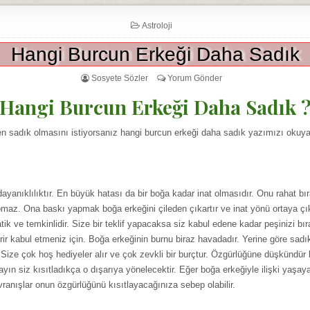
Astroloji
Hangi Burcun Erkeği Daha Sadık
Sosyete Sözler
Yorum Gönder
Hangi Burcun Erkeği Daha Sadık 
en sadık olmasını istiyorsanız hangi burcun erkeği daha sadık yazımızı okuya
 dayanıklılıktır. En büyük hatası da bir boğa kadar inat olmasıdır. Onu rahat bı
maz. Ona baskı yapmak boğa erkeğini çileden çıkartır ve inat yönü ortaya çı
tik ve temkinlidir. Size bir teklif yapacaksa siz kabul edene kadar peşinizi bı
rir kabul etmeniz için. Boğa erkeğinin burnu biraz havadadır. Yerine göre sadık
. Size çok hoş hediyeler alır ve çok zevkli bir burçtur. Özgürlüğüne düşkündü
yın siz kısıtladıkça o dışarıya yönelecektir. Eğer boğa erkeğiyle ilişki yaşa
anışlar onun özgürlüğünü kısıtlayacağınıza sebep olabilir.