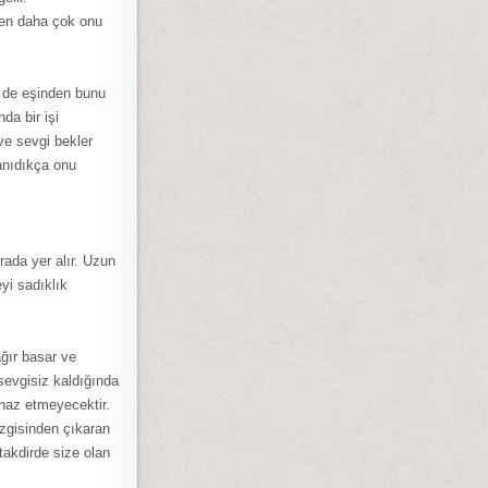
zden daha çok onu
e de eşinden bunu
nda bir işi
ve sevgi bekler
anıdıkça onu
rada yer alır. Uzun
eyi sadıklık
ağır basar ve
sevgisiz kaldığında
 haz etmeyecektir.
izgisinden çıkaran
 takdirde size olan