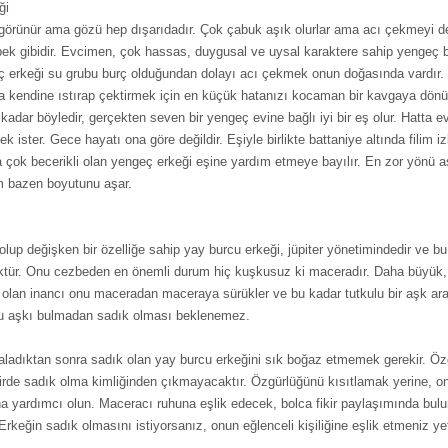
ği
 görünür ama gözü hep dışarıdadır. Çok çabuk aşık olurlar ama acı çekmeyi de
ebek gibidir. Evcimen, çok hassas, duygusal ve uysal karaktere sahip yengeç bur
ç erkeği su grubu burç olduğundan dolayı acı çekmek onun doğasında vardır.
kendine ıstırap çektirmek için en küçük hatanızı kocaman bir kavgaya dönüştü
kadar böyledir, gerçekten seven bir yengeç evine bağlı iyi bir eş olur. Hatta ev
ek ister. Gece hayatı ona göre değildir. Eşiyle birlikte battaniye altında filim izl
a çok becerikli olan yengeç erkeği eşine yardım etmeye bayılır. En zor yönü a
m bazen boyutunu aşar.
lup değişken bir özelliğe sahip yay burcu erkeği, jüpiter yönetimindedir ve b
ktür. Onu cezbeden en önemli durum hiç kuşkusuz ki maceradır. Daha büyük, 
e olan inancı onu maceradan maceraya sürükler ve bu kadar tutkulu bir aşk ar
ulu aşkı bulmadan sadık olması beklenemez.
kaladıktan sonra sadık olan yay burcu erkeğini sık boğaz etmemek gerekir. Öz
irde sadık olma kimliğinden çıkmayacaktır. Özgürlüğünü kısıtlamak yerine, o
 yardımcı olun. Maceracı ruhuna eşlik edecek, bolca fikir paylaşımında bulu
rkeğin sadık olmasını istiyorsanız, onun eğlenceli kişiliğine eşlik etmeniz yete