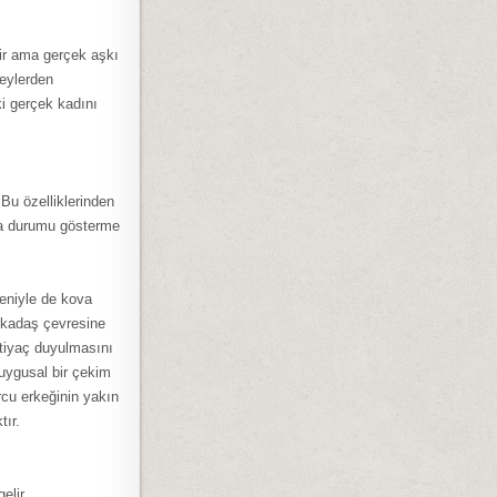
ir ama gerçek aşkı
şeylerden
ki gerçek kadını
Bu özelliklerinden
pma durumu gösterme
eniyle de kova
arkadaş çevresine
ihtiyaç duyulmasını
duygusal bir çekim
rcu erkeğinin yakın
tır.
elir.