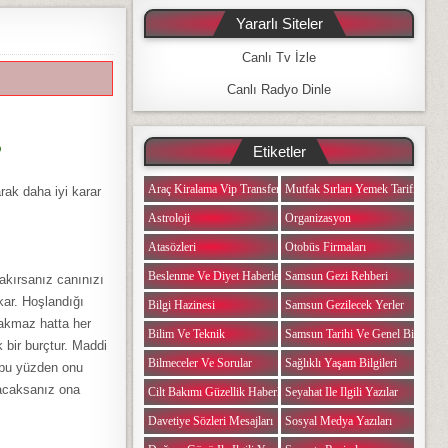
Yararlı Siteler
Canlı Tv İzle
Canlı Radyo Dinle
?
Etiketler
Araç Kiralama Vip Transfer
Mutfak Sırları Yemek Tarifi Notlar
rak daha iyi karar
Astroloji
Organizasyon
Atasözleri
Otobüs Firmaları
Beslenme Ve Diyet Haberleri
Samsun Gezi Rehberi
rakırsanız canınızı
kar. Hoşlandığı
Bilgi Hazinesi
Samsun Gezilecek Yerler
rakmaz hatta her
Bilim Ve Teknik
Samsun Tarihi Ve Genel Bilgiler
 bir burçtur. Maddi
Bilmeceler Ve Sorular
Sağlıklı Yaşam Bilgileri
r bu yüzden onu
yacaksanız ona
Cilt Bakımı Güzellik Haberleri
Seyahat Ile Ilgili Yazılar
Davetiye Sözleri Mesajları
Sosyal Medya Yazıları