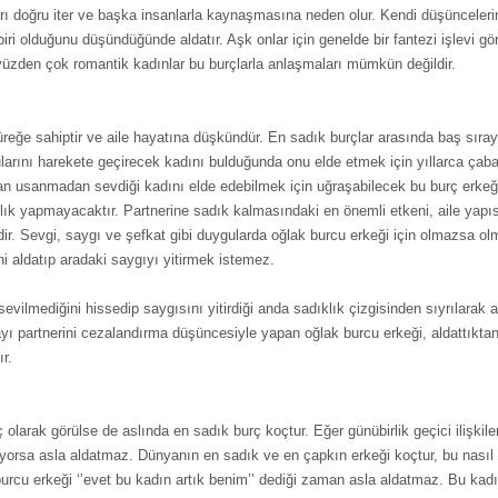
rı doğru iter ve başka insanlarla kaynaşmasına neden olur. Kendi düşünceler
ri olduğunu düşündüğünde aldatır. Aşk onlar için genelde bir fantezi işlevi gör
yüzden çok romantik kadınlar bu burçlarla anlaşmaları mümkün değildir.
eğe sahiptir ve aile hayatına düşkündür. En sadık burçlar arasında baş sıra
larını harekete geçirecek kadını bulduğunda onu elde etmek için yıllarca çaba
an usanmadan sevdiği kadını elde edebilmek için uğraşabilecek bu burç erkeği
lık yapmayacaktır. Partnerine sadık kalmasındaki en önemli etkeni, aile yapıs
. Sevgi, saygı ve şefkat gibi duygularda oğlak burcu erkeği için olmazsa ol
ni aldatıp aradaki saygıyı yitirmek istemez.
 sevilmediğini hissedip saygısını yitirdiği anda sadıklık çizgisinden sıyrılara
yı partnerini cezalandırma düşüncesiyle yapan oğlak burcu erkeği, aldattıkta
r.
 olarak görülse de aslında en sadık burç koçtur. Eğer günübirlik geçici ilişkile
şıyorsa asla aldatmaz. Dünyanın en sadık ve en çapkın erkeği koçtur, bu nasıl b
urcu erkeği ‘’evet bu kadın artık benim’’ dediği zaman asla aldatmaz. Bu kadı