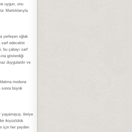
ine uygun, onu
ür. Mantıklarıyla
ya yerleşen oğlak
 sarf edecektir.
, bu çabayı sarf
ına gösterdiği
maz duygulardır ve
k aldatma moduna
n sonra büyük
r yaşamayıp, ileriye
ir ikiyüzlülük
n için her şeyden