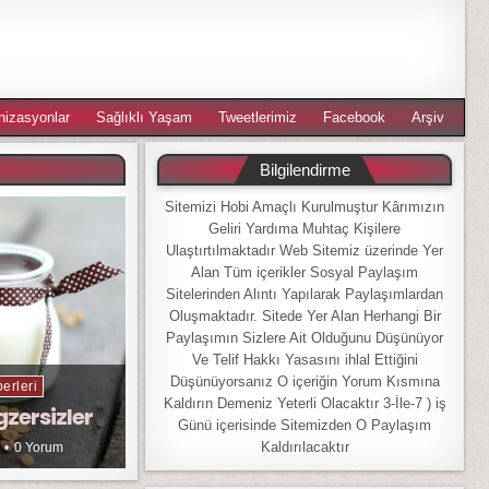
nizasyonlar
Sağlıklı Yaşam
Tweetlerimiz
Facebook
Arşiv
Bilgilendirme
Sitemizi Hobi Amaçlı Kurulmuştur Kârımızın
Geliri Yardıma Muhtaç Kişilere
Ulaştırtılmaktadır Web Sitemiz üzerinde Yer
Alan Tüm içerikler Sosyal Paylaşım
Sitelerinden Alıntı Yapılarak Paylaşımlardan
Oluşmaktadır. Sitede Yer Alan Herhangi Bir
Paylaşımın Sizlere Ait Olduğunu Düşünüyor
Ve Telif Hakkı Yasasını ihlal Ettiğini
Düşünüyorsanız O içeriğin Yorum Kısmına
erleri
Kaldırın Demeniz Yeterli Olacaktır 3-İle-7 ) iş
gzersizler
Günü içerisinde Sitemizden O Paylaşım
Kaldırılacaktır
0 Yorum