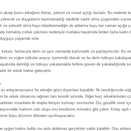
 akrep burcu erkeğinin ihtiras, şehvet ve cinsel açlığı fazladır. Bu nedenle bu
 çekecek ve duygularını bastıramadığı takdirde sadık olma çizgisinden sıyrıl
aslı ve şehvetli olma huyu törpülenmediğin de aldatma huyu her zaman açığa çı
tında tutmakta zorluk çekmesi nedeniyle mutlaka hayatında birden fazla kadın 
ü duyguyu yaşamak ister.
, ketum, fazlasıyla derin ve aynı zamanda karizmatik ve paylaşımcıdır. Bu n
erin ve yoğun tutkular arayışı içerisinde olacak ve bu derin tutkuyu yakalay
ayatında derinliği ve tutkuyu yakalamakla birlikte güveni de yakaladığında s
dık bir erkek haline gelecektir.
i
 iyi anlayamazsanız bu erkeğin gözü dışarılara kayabilir. İlk tanıdığınızda s
 bir erkek olmasına rağmen tam tersidir aslında. Diğer burç erkeklerinden ço
adıkları insanlarla ilk etapta iletişim kurmayı sevmezler. Dış güzellik onun için
rşısındaki kadının zeki oluşu onu kendisine mıknatıs gibi çeker. Kolay aşık
 ömür boyu dizinizin dibinden ayrılmayacaktır.
ne uygun kadını buldu mu asla aldatmaz gerçekten sadık kalabilir. Onu anlam