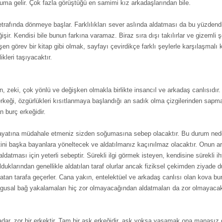
ma gelir. Çok fazla görüştüğü en samimi kız arkadaşlarından bile.
trafında dönmeye başlar. Farklılıkları sever aslında aldatması da bu yüzdend
şir. Kendisi bile bunun farkına varamaz. Biraz sıra dışı takılırlar ve gizemli 
şen görev bir kitap gibi olmak, sayfayı çevirdikçe farklı şeylerle karşılaşmalı 
kleri taşıyacaktır.
 zeki, çok yönlü ve değişken olmakla birlikte insancıl ve arkadaş canlısıdır. 
erkeği, özgürlükleri kısıtlanmaya başlandığı an sadık olma çizgilerinden sa
n burç erkeğidir.
 hayatına müdahale etmeniz sizden soğumasına sebep olacaktır. Bu durum ned
tini başka bayanlara yöneltecek ve aldatılmanız kaçınılmaz olacaktır. Onun 
ldatması için yeterli sebeptir. Sürekli ilgi görmek isteyen, kendisine sürekli 
lduklarından genellikle aldatılan taraf olurlar ancak fiziksel çekimden ziyade 
datan tarafa geçerler. Cana yakın, entelektüel ve arkadaş canlısı olan kova bu
ygusal bağ yakalamaları hiç zor olmayacağından aldatmaları da zor olmayacak
dar, zor bir erkektir. Tam bir aşk erkeğidir, aşk yoksa yaşamak ona manasız g