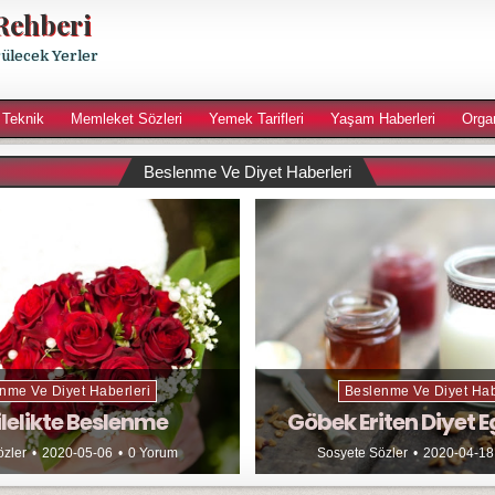
Rehberi
rülecek Yerler
 Teknik
Memleket Sözleri
Yemek Tarifleri
Yaşam Haberleri
Orga
Beslenme Ve Diyet Haberleri
nme Ve Diyet Haberleri
Beslenme Ve Diyet Hab
lelikte Beslenme
Göbek Eriten Diyet E
özler
2020-05-06
0 Yorum
Sosyete Sözler
2020-04-18