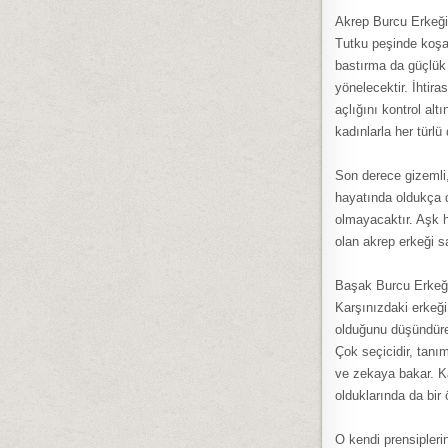
Akrep Burcu Erkeği
Tutku peşinde koşan
bastırma da güçlük
yönelecektir. İhtir
açlığını kontrol al
kadınlarla her türl
Son derece gizemli
hayatında oldukça d
olmayacaktır. Aşk h
olan akrep erkeği sa
Başak Burcu Erkeğ
Karşınızdaki erkeği
olduğunu düşündüren
Çok seçicidir, tanım
ve zekaya bakar. Ka
olduklarında da bir
O kendi prensipleri