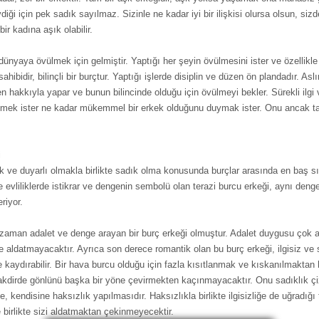
ği için pek sadık sayılmaz. Sizinle ne kadar iyi bir ilişkisi olursa olsun, si
ir kadına aşık olabilir.
dünyaya övülmek için gelmiştir. Yaptığı her şeyin övülmesini ister ve özellikl
hibidir, bilinçli bir burçtur. Yaptığı işlerde disiplin ve düzen ön plandadır. Aslı
n hakkıyla yapar ve bunun bilincinde olduğu için övülmeyi bekler. Sürekli ilgi 
mek ister ne kadar mükemmel bir erkek olduğunu duymak ister. Onu ancak t
i
ik ve duyarlı olmakla birlikte sadık olma konusunda burçlar arasında en baş sı
ve evliliklerde istikrar ve dengenin sembolü olan terazi burcu erkeği, aynı deng
riyor.
er zaman adalet ve denge arayan bir burç erkeği olmuştur. Adalet duygusu çok 
e aldatmayacaktır. Ayrıca son derece romantik olan bu burç erkeği, ilgisiz ve 
kaydırabilir. Bir hava burcu olduğu için fazla kısıtlanmak ve kıskanılmaktan
takdirde gönlünü başka bir yöne çevirmekten kaçınmayacaktır. Onu sadıklık ç
se, kendisine haksızlık yapılmasıdır. Haksızlıkla birlikte ilgisizliğe de uğradığı
e birlikte sizi aldatmaktan çekinmeyecektir.