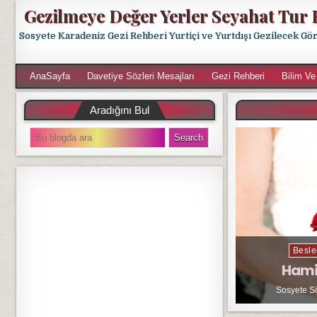
Gezilmeye Değer Yerler Seyahat Tur 
Sosyete Karadeniz Gezi Rehberi Yurtiçi ve Yurtdışı Gezilecek Gö
AnaSayfa
Davetiye Sözleri Mesajları
Gezi Rehberi
Bilim Ve
Aradığını Bul
S
e
a
r
c
h
f
o
r
Besle
:
Hami
Sosyete S