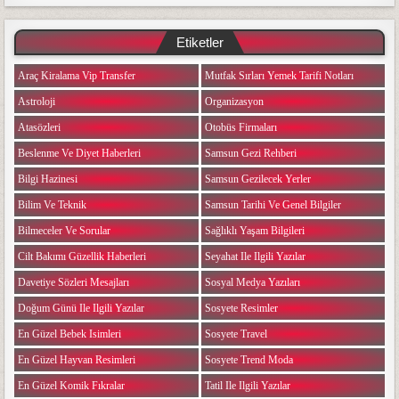
Etiketler
Araç Kiralama Vip Transfer
Mutfak Sırları Yemek Tarifi Notları
Astroloji
Organizasyon
Atasözleri
Otobüs Firmaları
Beslenme Ve Diyet Haberleri
Samsun Gezi Rehberi
Bilgi Hazinesi
Samsun Gezilecek Yerler
Bilim Ve Teknik
Samsun Tarihi Ve Genel Bilgiler
Bilmeceler Ve Sorular
Sağlıklı Yaşam Bilgileri
Cilt Bakımı Güzellik Haberleri
Seyahat Ile Ilgili Yazılar
Davetiye Sözleri Mesajları
Sosyal Medya Yazıları
Doğum Günü Ile Ilgili Yazılar
Sosyete Resimler
En Güzel Bebek Isimleri
Sosyete Travel
En Güzel Hayvan Resimleri
Sosyete Trend Moda
En Güzel Komik Fıkralar
Tatil Ile Ilgili Yazılar