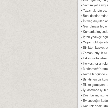
• Samimiyet saygısı
• Yaşamak için ye,
• Beni dostlarımda
• İhtiyaç duyulan a
• Geç olması hiç ol
• Kumarda kaybede
• İştah yedikçe açılı
• Yaşam olduğu sür
• Birlikten kuvvet d
• Zaman, büyük bir i
• Erkek saltanatını 
• Herkes,her an ol
• Merhamet/Yardıms
• Roma bir günde k
• Biriktirilen bir ku
• Riske girmeyen, 
• İyi dostlarla iyi 
• Dost bulan,hazine
• Evleneceğin kadın
• Kötü bir ortaklıkt