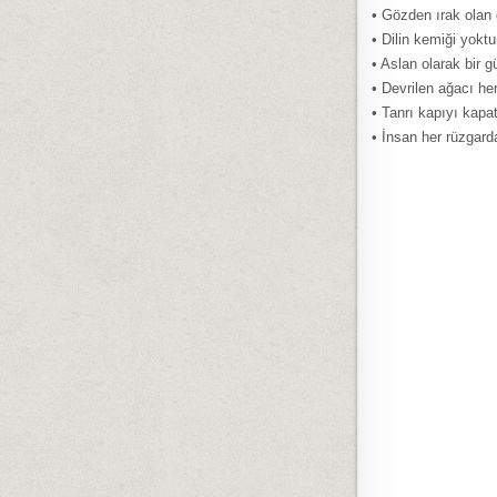
• Gözden ırak olan 
• Dilin kemiği yoktu
• Aslan olarak bir 
• Devrilen ağacı he
• Tanrı kapıyı kapa
• İnsan her rüzgar