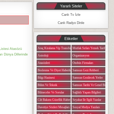
Yararlı Siteler
Canlı Tv İzle
Canlı Radyo Dinle
Etiketler
Araç Kiralama Vip Transfer
Mutfak Sırları Yemek Tarifi Notlar
Listesi Atasözü
arı Dünya Dillerinde
Astroloji
Organizasyon
Atasözleri
Otobüs Firmaları
Beslenme Ve Diyet Haberleri
Samsun Gezi Rehberi
Bilgi Hazinesi
Samsun Gezilecek Yerler
Bilim Ve Teknik
Samsun Tarihi Ve Genel Bilgiler
Bilmeceler Ve Sorular
Sağlıklı Yaşam Bilgileri
Cilt Bakımı Güzellik Haberleri
Seyahat Ile Ilgili Yazılar
Davetiye Sözleri Mesajları
Sosyal Medya Yazıları