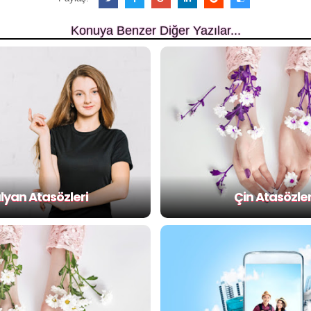
Konuya Benzer Diğer Yazılar...
alyan Atasözleri
Çin Atasözler