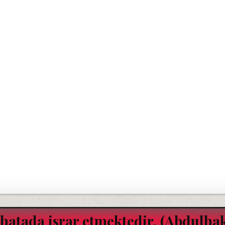
hatada israr etmektedir. (Abdulha