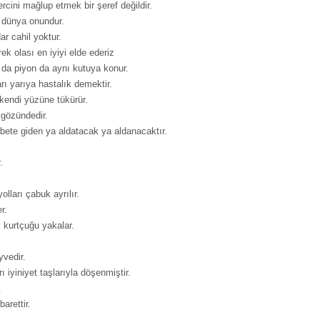
vercini mağlup etmek bir şeref değildir.
a dünya onundur.
r cahil yoktur.
ek olası en iyiyi elde ederiz
 da piyon da aynı kutuya konur.
rı yarıya hastalık demektir.
kendi yüzüne tükürür.
 gözündedir.
bete giden ya aldatacak ya aldanacaktır.
.
olları çabuk ayrılır.
r.
 kurtçuğu yakalar.
yvedir.
 iyiniyet taşlarıyla döşenmiştir.
.
barettir.
.