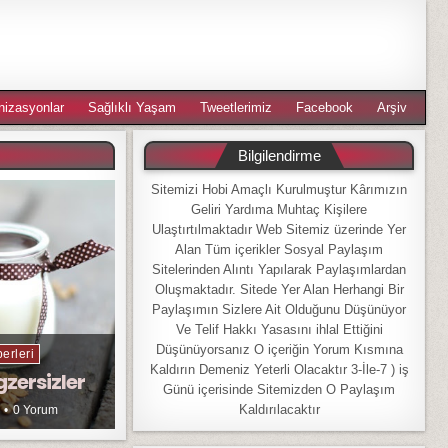
nizasyonlar
Sağlıklı Yaşam
Tweetlerimiz
Facebook
Arşiv
Bilgilendirme
Sitemizi Hobi Amaçlı Kurulmuştur Kârımızın
Geliri Yardıma Muhtaç Kişilere
Ulaştırtılmaktadır Web Sitemiz üzerinde Yer
Alan Tüm içerikler Sosyal Paylaşım
Sitelerinden Alıntı Yapılarak Paylaşımlardan
Oluşmaktadır. Sitede Yer Alan Herhangi Bir
Paylaşımın Sizlere Ait Olduğunu Düşünüyor
Ve Telif Hakkı Yasasını ihlal Ettiğini
Düşünüyorsanız O içeriğin Yorum Kısmına
erleri
Kaldırın Demeniz Yeterli Olacaktır 3-İle-7 ) iş
gzersizler
Günü içerisinde Sitemizden O Paylaşım
Kaldırılacaktır
0 Yorum