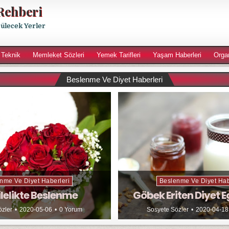
Rehberi
rülecek Yerler
 Teknik
Memleket Sözleri
Yemek Tarifleri
Yaşam Haberleri
Orga
Beslenme Ve Diyet Haberleri
nme Ve Diyet Haberleri
Beslenme Ve Diyet Hab
lelikte Beslenme
Göbek Eriten Diyet E
özler
2020-05-06
0 Yorum
Sosyete Sözler
2020-04-18