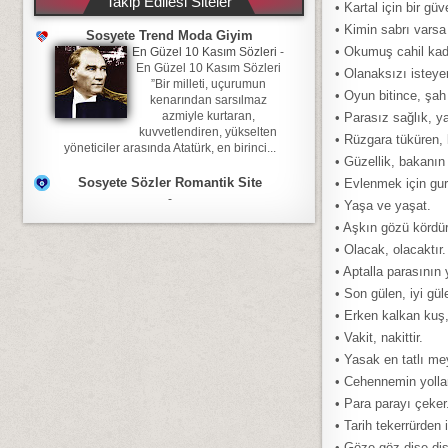
Takip Edilesi Siteler
• Kartal için bir gü
• Kimin sabrı vars
Sosyete Trend Moda Giyim
• Okumuş cahil kada
En Güzel 10 Kasım Sözleri
-
En Güzel 10 Kasım Sözleri
• Olanaksızı isteyer
”Bir milleti, uçurumun
• Oyun bitince, şah
kenarından sarsılmaz
azmiyle kurtaran,
• Parasız sağlık, ya
kuvvetlendiren, yükselten
• Rüzgara tüküren, 
yöneticiler arasında Atatürk, en birinci...
• Güzellik, bakanın
Sosyete Sözler Romantik Site
• Evlenmek için gur
-
• Yaşa ve yaşat.
• Aşkın gözü kördür
• Olacak, olacaktır.
• Aptalla parasının y
• Son gülen, iyi güle
• Erken kalkan kuş,
• Vakit, nakittir.
• Yasak en tatlı me
• Cehennemin yolları
• Para parayı çeker
• Tarih tekerrürden i
• Göze göz dişe diş