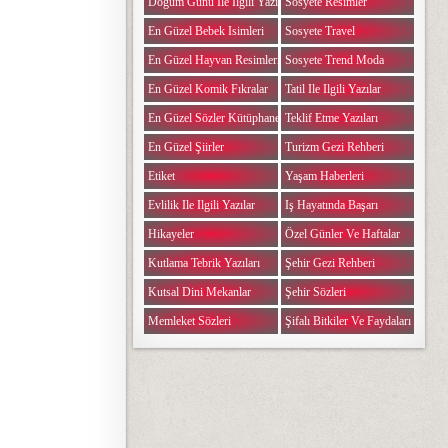
Doğum Günü Ile Ilgili Yazılar
Sosyete Resimler
En Güzel Bebek Isimleri
Sosyete Travel
En Güzel Hayvan Resimleri
Sosyete Trend Moda
En Güzel Komik Fıkralar
Tatil Ile Ilgili Yazılar
En Güzel Sözler Kütüphanesi
Teklif Etme Yazıları
En Güzel Şiirler
Turizm Gezi Rehberi
Etiket
Yaşam Haberleri
Evlilik Ile Ilgili Yazılar
Iş Hayatında Başarı
Hikayeler
Özel Günler Ve Haftalar
Kutlama Tebrik Yazıları
Şehir Gezi Rehberi
Kutsal Dini Mekanlar
Şehir Sözleri
Memleket Sözleri
Şifalı Bitkiler Ve Faydaları