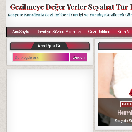
Gezilmeye Değer Yerler Seyahat Tur 
Sosyete Karadeniz Gezi Rehberi Yurtiçi ve Yurtdışı Gezilecek Gö
AnaSayfa
Davetiye Sözleri Mesajları
Gezi Rehberi
Bilim Ve
Aradığını Bul
S
e
a
r
c
h
f
o
r
Besle
:
Hami
Sosyete S