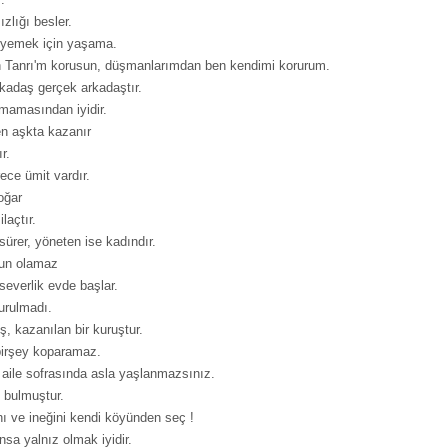
zlığı besler.
 yemek için yaşama.
n Tanrı'm korusun, düşmanlarımdan ben kendimi korurum.
rkadaş gerçek arkadaştır.
mamasından iyidir.
n aşkta kazanır
r.
ece ümit vardır.
oğar
laçtır.
sürer, yöneten ise kadındır.
gun olamaz
everlik evde başlar.
urulmadı.
ruş, kazanılan bir kuruştur.
birşey koparamaz.
bir aile sofrasında asla yaşlanmazsınız.
 bulmuştur.
ı ve ineğini kendi köyünden seç !
ansa yalnız olmak iyidir.