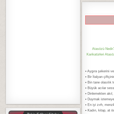
Atasözü Nedir?
Karikatürleri Atasö
• Aygıra şekerini ve
• Bir İtalyan çiftçi
• Bin tane olasılık 
• Büyük acılar sessi
• Dinlemekten akıl
• Duymak istemeyen
• En iyi zırh, menzi
• Kadın, kitap, at 